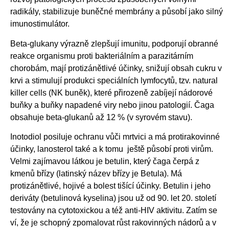
radikály, stabilizuje buněčné membrány a působí jako silný
imunostimulátor.
Beta-glukany výrazně zlepšují imunitu, podporují obranné
reakce organismu proti bakteriálním a parazitárním
chorobám, mají protizánětlivé účinky, snižují obsah cukru v
krvi a stimulují produkci speciálních lymfocytů, tzv. natural
killer cells (NK buněk), které přirozeně zabíjejí nádorové
buňky a buňky napadené viry nebo jinou patologií. Čaga
obsahuje beta-glukanů až 12 % (v syrovém stavu).
Inotodiol posiluje ochranu vůči mrtvici a má protirakovinné
účinky, lanosterol také a k tomu ještě působí proti virům.
Velmi zajímavou látkou je betulin, který čaga čerpá z
kmenů břízy (latinský název břízy je Betula). Má
protizánětlivé, hojivé a bolest tišící účinky. Betulin i jeho
deriváty (betulinová kyselina) jsou už od 90. let 20. století
testovány na cytotoxickou a též anti-HIV aktivitu. Zatím se
ví, že je schopný zpomalovat růst rakovinných nádorů a v