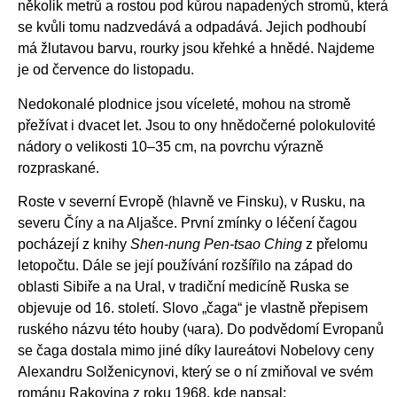
několik metrů a rostou pod kůrou napadených stromů, která
se kvůli tomu nadzvedává a odpadává. Jejich podhoubí
má žlutavou barvu, rourky jsou křehké a hnědé. Najdeme
je od července do listopadu.
Nedokonalé plodnice jsou víceleté, mohou na stromě
přežívat i dvacet let. Jsou to ony hnědočerné polokulovité
nádory o velikosti 10–35 cm, na povrchu výrazně
rozpraskané.
Roste v severní Evropě (hlavně ve Finsku), v Rusku, na
severu Číny a na Aljašce. První zmínky o léčení čagou
pocházejí z knihy
Shen-nung Pen-tsao Ching
z přelomu
letopočtu. Dále se její používání rozšířilo na západ do
oblasti Sibiře a na Ural, v tradiční medicíně Ruska se
objevuje od 16. století. Slovo „čaga“ je vlastně přepisem
ruského názvu této houby (чага). Do podvědomí Evropanů
se čaga dostala mimo jiné díky laureátovi Nobelovy ceny
Alexandru Solženicynovi, který se o ní zmiňoval ve svém
románu Rakovina z roku 1968, kde napsal: