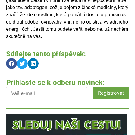
gastritidě a dalším vnitřním zánětům a v neposlední řadě
jako tzv. adaptogen, což je pojem z čínské medicíny, který
značí, že jde o rostlinu, která pomáhá dostat organismus
do dlouhodobé rovnováhy, vnitřně ho očistit a vyladit jeho
energii čchi. Jestli tomu budete věřit, nebo ne, už nechám
skutečně na vás.
Sdílejte tento příspěvek:
Přihlaste se k odběru novinek: