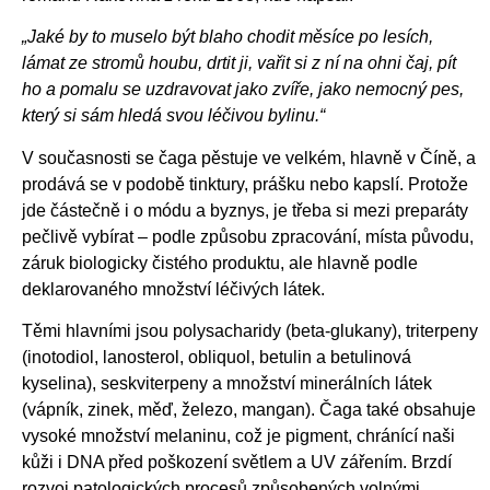
„Jaké by to muselo být blaho chodit měsíce po lesích,
lámat ze stromů houbu, drtit ji, vařit si z ní na ohni čaj, pít
ho a pomalu se uzdravovat jako zvíře, jako nemocný pes,
který si sám hledá svou léčivou bylinu.“
V současnosti se čaga pěstuje ve velkém, hlavně v Číně, a
prodává se v podobě tinktury, prášku nebo kapslí. Protože
jde částečně i o módu a byznys, je třeba si mezi preparáty
pečlivě vybírat – podle způsobu zpracování, místa původu,
záruk biologicky čistého produktu, ale hlavně podle
deklarovaného množství léčivých látek.
Těmi hlavními jsou polysacharidy (beta-glukany), triterpeny
(inotodiol, lanosterol, obliquol, betulin a betulinová
kyselina), seskviterpeny a množství minerálních látek
(vápník, zinek, měď, železo, mangan). Čaga také obsahuje
vysoké množství melaninu, což je pigment, chránící naši
kůži i DNA před poškození světlem a UV zářením. Brzdí
rozvoj patologických procesů způsobených volnými