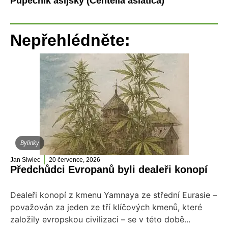
Pupečník asijský (Centella asiatica)
Nepřehlédněte:
Bylinky
Jan Siwiec
20 července, 2026
Předchůdci Evropanů byli dealeři konopí
Dealeři konopí z kmenu Yamnaya ze střední Eurasie –
považován za jeden ze tří klíčových kmenů, které
založily evropskou civilizaci – se v této době...