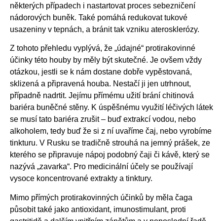
některých případech i nastartovat proces sebezničení
nádorových buněk. Také pomáhá redukovat tukové
usazeniny v tepnách, a bránit tak vzniku aterosklerózy.
Z tohoto přehledu vyplývá, že „údajné“ protirakovinné
účinky této houby by měly být skutečné. Je ovšem vždy
otázkou, jestli se k nám dostane dobře vypěstovaná,
sklizená a připravená houba. Nestačí ji jen utrhnout,
případně nadrtit. Jejímu přímému užití brání chitinová
bariéra buněčné stěny. K úspěšnému využití léčivých látek
se musí tato bariéra zrušit – buď extrakcí vodou, nebo
alkoholem, tedy buď že si z ní uvaříme čaj, nebo vyrobíme
tinkturu. V Rusku se tradičně strouhá na jemný prášek, ze
kterého se připravuje nápoj podobný čaji či kávě, který se
nazývá „zavarka“. Pro medicinální účely se používají
vysoce koncentrované extrakty a tinktury.
Mimo přímých protirakovinných účinků by měla čaga
působit také jako antioxidant, imunostimulant, proti