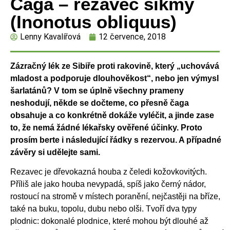
Čaga – rezavec šikmý
(Inonotus obliquus)
Lenny Kavalířová
12 července, 2018
Zázračný lék ze Sibiře proti rakovině, který „uchovává
mladost a podporuje dlouhověkost“, nebo jen výmysl
šarlatánů? V tom se úplně všechny prameny
neshodují, někde se dočteme, co přesně čaga
obsahuje a co konkrétně dokáže vyléčit, a jinde zase
to, že nemá žádné lékařsky ověřené účinky. Proto
prosím berte i následující řádky s rezervou. A případné
závěry si udělejte sami.
Rezavec je dřevokazná houba z čeledi kožovkovitých.
Příliš ale jako houba nevypadá, spíš jako černý nádor,
rostoucí na stromě v místech poranění, nejčastěji na bříze,
také na buku, topolu, dubu nebo olši. Tvoří dva typy
plodnic: dokonalé plodnice, které mohou být dlouhé až