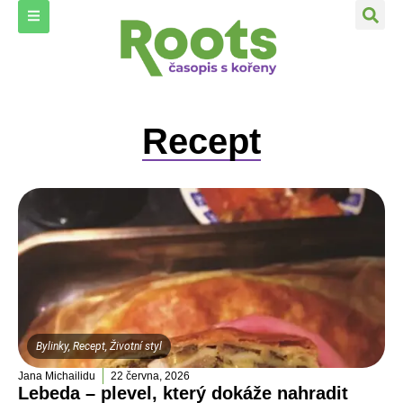
Recept
Bylinky
,
Recept
,
Životní styl
Jana Michailidu
22 června, 2026
Lebeda – plevel, který dokáže nahradit