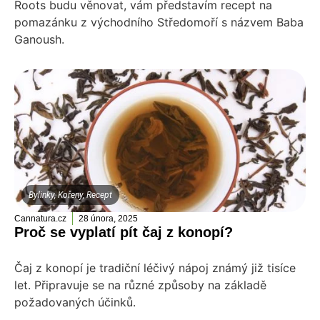
Roots budu věnovat, vám představím recept na
pomazánku z východního Středomoří s názvem Baba
Ganoush.
Bylinky
,
Kořeny
,
Recept
Cannatura.cz
28 února, 2025
Proč se vyplatí pít čaj z konopí?
Čaj z konopí je tradiční léčivý nápoj známý již tisíce
let. Připravuje se na různé způsoby na základě
požadovaných účinků.