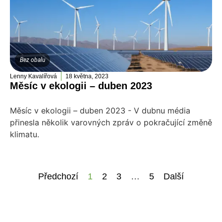
Bez obalu
Lenny Kavalířová
18 května, 2023
Měsíc v ekologii – duben 2023
Měsíc v ekologii – duben 2023 - V dubnu média
přinesla několik varovných zpráv o pokračující změně
klimatu.
Předchozí
1
2
3
…
5
Další