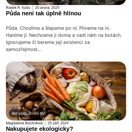
Radek R. Kaša
20 února, 2025
Půda není tak úplně hlínou
Půda. Chodíme a šlapeme po ní. Pliveme na ni.
Haníme jí. Nechceme ji doma a vadí nám na botách.
Ignorujeme či bereme její existenci za
samozřejmost...
Bez obalu
,
Životní styl
Magdalena Bischofová
25 září, 2024
Nakupujete ekologicky?