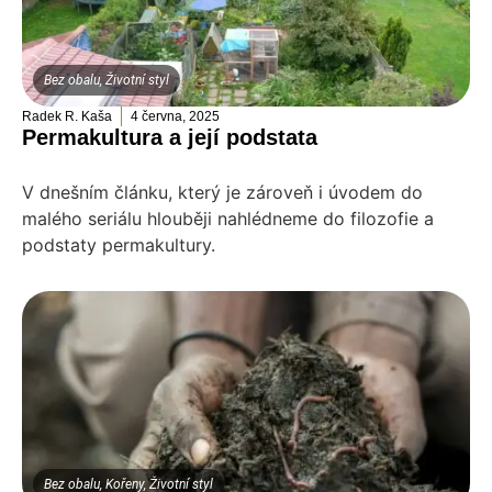
Bez obalu
,
Životní styl
Radek R. Kaša
4 června, 2025
Permakultura a její podstata
V dnešním článku, který je zároveň i úvodem do
malého seriálu hlouběji nahlédneme do filozofie a
podstaty permakultury.
Bez obalu
,
Kořeny
,
Životní styl