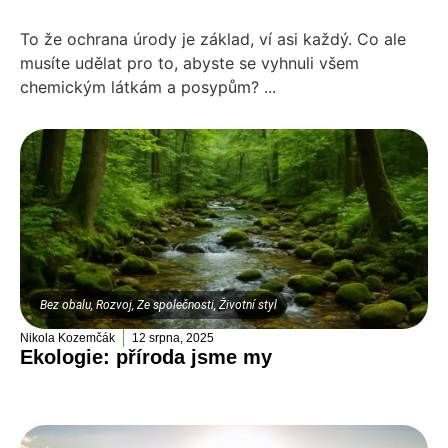
To že ochrana úrody je základ, ví asi každý. Co ale
musíte udělat pro to, abyste se vyhnuli všem
chemickým látkám a posypům? ...
Bez obalu
,
Rozvoj
,
Ze společnosti
,
Životní styl
Nikola Kozemčák
12 srpna, 2025
Ekologie: příroda jsme my