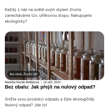
Každý z nás na světě svým stylem života
zanecháváme tzv. uhlíkovou stopu. Nakupujete
ekologicky?
Bez obalu
,
Životní styl
Markéta Novák Matějková
18 září, 2024
Bez obalu: Jak přejít na nulový odpad?
Snižte svou produkci odpadu a žijte ekologičtěji.
Nulový odpad? Jde to!