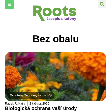
Bez obalu
Bez obalu
,
Pěstování
,
Životní styl
Radek R. Kaša
2 května, 2026
Biologická ochrana vaší úrody