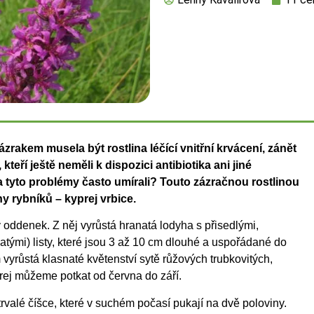
zrakem musela být rostlina léčící vnitřní krvácení,
zánět
kteří ještě neměli k dispozici antibiotika ani
jiné
 tyto problémy často umírali? Touto zázračnou
rostlinou
ehy rybníků – kyprej vrbice.
tý oddenek. Z něj vyrůstá hranatá lodyha s přisedlými,
čatými) listy, které jsou 3 až 10 cm dlouhé a uspořádané do
vyrůstá klasnaté květenství sytě růžových trubkovitých,
ej můžeme potkat od června do září.
trvalé číšce, které v suchém počasí pukají na dvě poloviny.