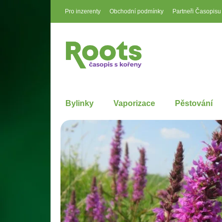
Pro inzerenty
Obchodní podmínky
Partneři Časopisu
Bylinky
Vaporizace
Pěstování