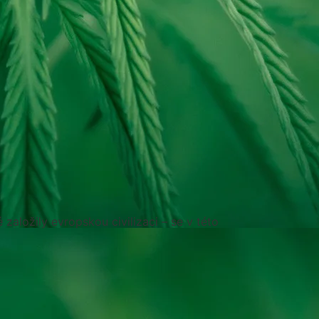
aložily evropskou civilizaci – se v této