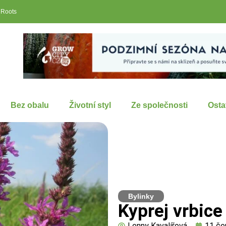
 Roots
Bez obalu
Životní styl
Ze společnosti
Osta
Bylinky
Kyprej vrbice
Lenny Kavalířová
11 če