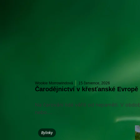
Wookie Morrowindová
15 července, 2026
Čarodějnictví v křesťanské Evropě
Na čarování lidé věřili od nepaměti. V obdob
nebo....
Bylinky