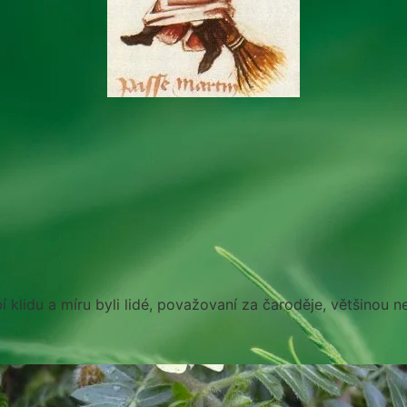
í klidu a míru byli lidé, považovaní za čaroděje, většinou n