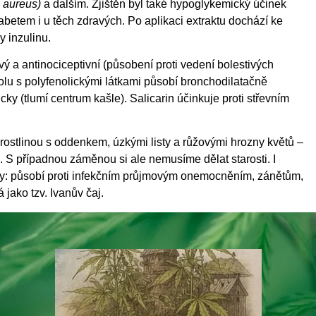
 aureus)
a dalším. Zjištěn byl také hypoglykemický účinek
iabetem i u těch zdravých. Po aplikaci extraktu dochází ke
y inzulinu.
livý a antinociceptivní (působení proti vedení bolestivých
olu s polyfenolickými látkami působí bronchodilatačně
cky (tlumí centrum kašle). Salicarin účinkuje proti střevním
 rostlinou s oddenkem, úzkými listy a růžovými hrozny květů –
. S případnou záměnou si ale nemusíme dělat starosti. I
y: působí proti infekčním průjmovým onemocněním, zánětům,
jako tzv. Ivanův čaj.