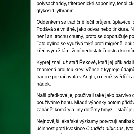
polysacharidy, triterpenické saponiny, fenoli
glykosid lythranin.
Oddenkem se tradičně léčil průjem, úplavice, 
Podává se vnitřně, jako odvar nebo tinktura. 
není ani trochu chutný, proto se doporučuje po
Tato bylina se využívá také proti migréně, epi
křečovým žilám, žilní nedostatečnosti a kož
Kyprej znali už staří Řekové, kteří jej přikláda
znamená prolitou krev. Věnce z kypreje údajně 
tradice pokračovala v Anglii, o čemž svědčí i
hádek.
Naši předkové jej používali také jako barvivo
používáme henu. Mladé výhonky potom přidáva
zahánět komáry a jiný dotěrný hmyz – stačí jej
Nejnovější lékařské výzkumy potvrzují antibakte
účinnost proti kvasince
Candida albicans
, fy