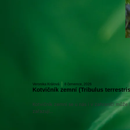
Veronika Králová
8 července, 2026
Kotvičník zemní (Tribulus terrestris
Kotvičník zemní se u nás i v zahraníčí může
zařazují...