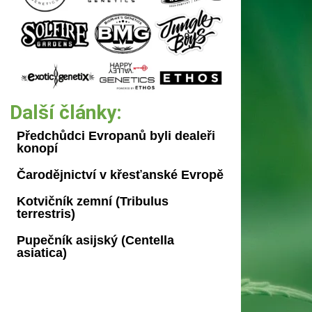
Další články:
Předchůdci Evropanů byli dealeři
konopí
Čarodějnictví v křesťanské Evropě
Kotvičník zemní (Tribulus
terrestris)
Pupečník asijský (Centella
asiatica)