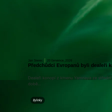
Jan Siwiec
20 července, 2026
Předchůdci Evropanů byli dealeři 
Dealeři konopí z kmenu Yamnaya ze střední E
době...
Bylinky