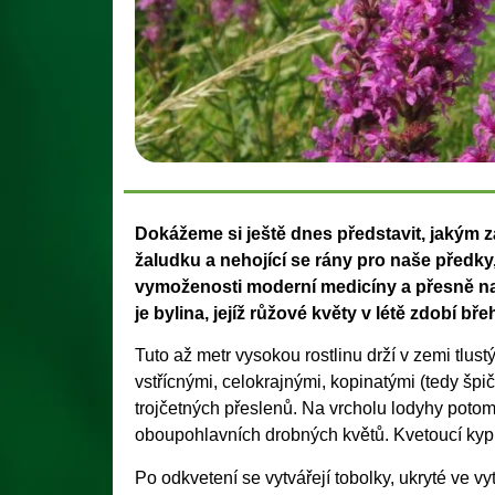
Dokážeme si ještě dnes představit, jakým zá
žaludku a nehojící se rány pro naše předky, 
vymoženosti moderní medicíny a přesně na
je bylina, jejíž růžové květy v létě zdobí bř
Tuto až metr vysokou rostlinu drží v zemi tlus
vstřícnými, celokrajnými, kopinatými (tedy špi
trojčetných přeslenů. Na vrcholu lodyhy potom 
oboupohlavních drobných květů. Kvetoucí kypr
Po odkvetení se vytvářejí tobolky, ukryté ve vy