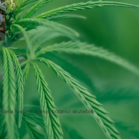
šlena rostlina, kterou botanici skutečně