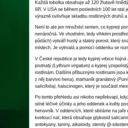
Každá tobolka obsahuje až 120 žlutavě hnědýc
šíří. V USA se během posledních 100 let stal
výrazně ovlivňuje skladbu rostlinných druhů 
Není to ale jen množství semen, co kypreji pom
nenáročná. Ve vhodném, tedy vlhkém prostředí
půdách) vytváří hustý a statný porost, který sn
místech. Je vytrvalá a pomocí oddenku se rozrůs
V České republice je tedy kyprej vrbice hojná 
prutnatý
(Lythrum virgatum)
a kyprej yzopolist
rostlinám. Dalšími příbuznými rostlinami jsou k
z něj barvivo hena), marhaník granátový (
Puni
salicifolia)
, halucinogen, který je součástí mex
Po tomto přehledu asi nikoho nepřekvapí, když
silné léčivé účinky a jeho oddenek a květy po
henovník. V oddencích, které sbíráme na jaře 
kvetoucí nať, která obsahuje glykosid salicarin, 
antokyany, taniny, alkaloidy, steroly (β-sitost