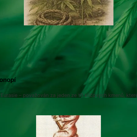
konopí
urasie – považován za jeden ze tří klíčových kmenů, které z