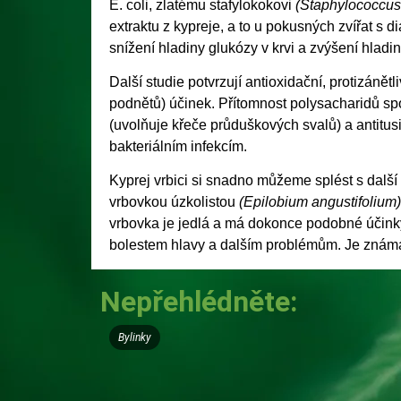
E. coli, zlatému stafylokokovi
(Staphylococcus
extraktu z kypreje, a to u pokusných zvířat s d
snížení hladiny glukózy v krvi a zvýšení hladin
Další studie potvrzují antioxidační, protizánět
podnětů) účinek. Přítomnost polysacharidů sp
(uvolňuje křeče průduškových svalů) a antitusi
bakteriálním infekcím.
Kyprej vrbici si snadno můžeme splést s další
vrbovkou úzkolistou
(Epilobium angustifolium)
vrbovka je jedlá a má dokonce podobné účink
bolestem hlavy a dalším problémům. Je známá 
Nepřehlédněte:
Bylinky