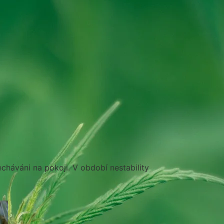
echáváni na pokoji. V období nestability