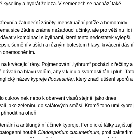
cké kyseliny a hydrát železa. V semenech se nachází také
střevní a žaludeční záněty, menstruační potíže a hemoroidy.
Nemá sice žádné známé nežádoucí účinky, ale pro většinu lidí
dávat v kombinaci s bylinami, které tento nedostatek vylepší.
lepsii, šumění v uších a různým bolestem hlavy, krvácení dásní,
ním onemocněním.
li na krvácející rány. Pojmenování „lythrum“ pochází z řečtiny a
dávali na hlavu volům, aby v klidu a svornosti táhli pluh. Tato
 anglický název kypreje
(loosestrife)
, který značí utišení sporů a
 do cukrovinek nebo k obarvení vlasů stejně, jako dnes
li jako zeleninu do salátových směsí. Kromě toho umí kyprej
 přihodit na oheň.
riální a antifungální účinek kypreje. Fenolické látky zajišťují
topatogenní houbě
Cladosporium cucumerinum
, proti bakteriím