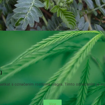
)
 setkat s označením rostlinná viagra. Tímto označením je my
Více