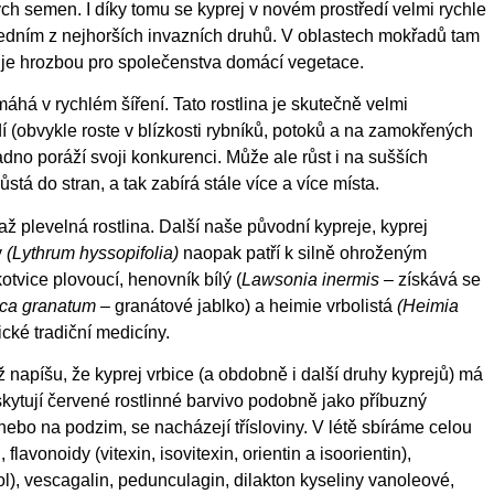
h semen. I díky tomu se kyprej v novém prostředí velmi rychle
 jedním z nejhorších invazních druhů. V oblastech mokřadů tam
a je hrozbou pro společenstva domácí vegetace.
áhá v rychlém šíření. Tato rostlina je skutečně velmi
 (obvykle roste v blízkosti rybníků, potoků a na zamokřených
adno poráží svoji konkurenci. Může ale růst i na sušších
tá do stran, a tak zabírá stále více a více místa.
až plevelná rostlina. Další naše původní kypreje, kyprej
ý
(Lythrum hyssopifolia)
naopak patří k silně ohroženým
otvice plovoucí, henovník bílý (
Lawsonia inermis
– získává se
ca granatum
– granátové jablko) a heimie vrbolistá
(Heimia
ické tradiční medicíny.
 napíšu, že kyprej vrbice (a obdobně i další druhy kyprejů) má
skytují červené rostlinné barvivo podobně jako příbuzný
nebo na podzim, se nacházejí třísloviny. V létě sbíráme celou
flavonoidy (vitexin, isovitexin, orientin a isoorientin),
erol), vescagalin, pedunculagin, dilakton kyseliny vanoleové,