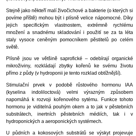
Stejně jako někteří malí živočichové a bakterie (o kterých si
povíme příště) mohou být i plísně velice nápomocné. Díky
jejich specifickým vlastnostem, extrémně rychlému
množení a snadnému skladování i použití se za ta léta
staly vysoce ceněným pomocníkem pěstitelů po celém
světě.
Plísně jsou ve většině saprofické – odebírají organické
mikroživiny, rozkládají zbytky kořenů ke svému životu
přímo z půdy (v hydroponii je tento rozklad obtížnější).
Stimulační prvek v podobě růstového hormonu IAA
(kyselina indoliloctová) velmi výrazným způsobem
napomáhá k rozvoji kořenového sytému. Funkce tohoto
hormonu je viditelná pouhým okem a to jak v pěstebních
substrátech, inertních pěstebních médiích, tak i v
hydroponických a aeroponických systémech.
U půdních a kokosových substrátů se výskyt projevuje