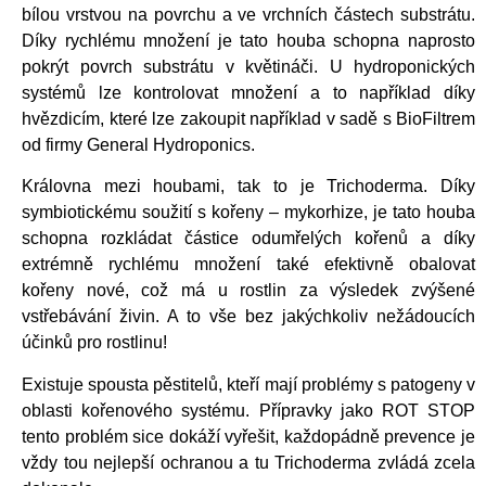
bílou vrstvou na povrchu a ve vrchních částech substrátu.
Díky rychlému množení je tato houba schopna naprosto
pokrýt povrch substrátu v květináči. U hydroponických
systémů lze kontrolovat množení a to například díky
hvězdicím, které lze zakoupit například v sadě s BioFiltrem
od firmy General Hydroponics.
Královna mezi houbami, tak to je Trichoderma. Díky
symbiotickému soužití s kořeny – mykorhize, je tato houba
schopna rozkládat částice odumřelých kořenů a díky
extrémně rychlému množení také efektivně obalovat
kořeny nové, což má u rostlin za výsledek zvýšené
vstřebávání živin. A to vše bez jakýchkoliv nežádoucích
účinků pro rostlinu!
Existuje spousta pěstitelů, kteří mají problémy s patogeny v
oblasti kořenového systému. Přípravky jako ROT STOP
tento problém sice dokáží vyřešit, každopádně prevence je
vždy tou nejlepší ochranou a tu Trichoderma zvládá zcela