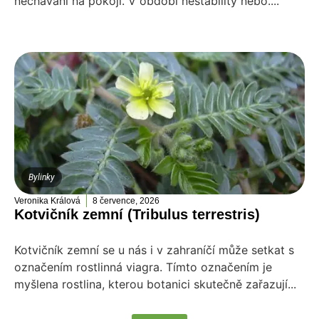
necháváni na pokoji. V období nestability nebo....
Bylinky
Veronika Králová
8 července, 2026
Kotvičník zemní (Tribulus terrestris)
Kotvičník zemní se u nás i v zahraníčí může setkat s
označením rostlinná viagra. Tímto označením je
myšlena rostlina, kterou botanici skutečně zařazují...