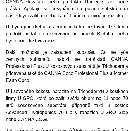
CANNAaktrivatoru nebo produktu Bacterex ve formě
prášku. Aplikuje se posypáním na povrch substrátu (a
následným zalitím) nebo zamícháním do živného roztoku.
U hydroponického a aeroponického pěstování lze tento
produkt přidat do rezervoáru při použití BioFiltru nebo
hydroponické hvězdice.
Další možností je zakoupení substrátu. Co se týče
zemitých substrátů, nabízí se například CANNA
Professional Plus. U kokosových substrátů je Trichoderma
přidávána také do CANNA Coco Profesional Plus a Mother
Earth Coco.
U lisovaného kokosu narazíte na Trichodermu v kostkách
firmy U-GRO, které po zalití zvětší objem na 11 nebo 70
litrů kokosového substrátu, případně také u kostek
Advanced Hydroponics 70 l a v rohožích U-GRO Slab
nebo CANNA COGr.
Jak je zřejmé, možností jak využít tuto prospěšnou plíseň je