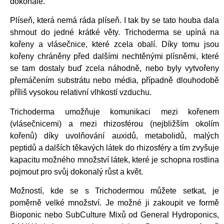
dokonale.
Plíseň, která nemá ráda plíseň. I tak by se tato houba dala
shrnout do jedné krátké věty. Trichoderma se upíná na
kořeny a vlásečnice, které zcela obalí. Díky tomu jsou
kořeny chráněny před dalšími nechtěnými plísněmi, které
se tam dostaly buď zcela náhodně, nebo byly vytvořeny
přemáčením substrátu nebo média, případně dlouhodobě
příliš vysokou relativní vlhkostí vzduchu.
Trichoderma umožňuje komunikaci mezi kořenem
(vlásečnicemi) a mezi rhizosférou (nejbližším okolím
kořenů) díky uvolňování auxidů, metabolidů, malých
peptidů a dalších těkavých látek do rhizosféry a tím zvyšuje
kapacitu možného množství látek, které je schopna rostlina
pojmout pro svůj dokonalý růst a květ.
Možností, kde se s Trichodermou můžete setkat, je
poměrně velké množství. Je možné ji zakoupit ve formě
Bioponic nebo SubCulture Mixů od General Hydroponics,