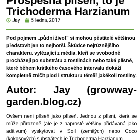
Prospěšná plíseň, to je
Trichoderma Harzianum
Jay
5 ledna, 2017
P
od pojmem „půdní život“ si mohou pěstitelé většinou
představit jen to nejhorší. Škůdce nejrůznějšího
charakteru, vylézající z média, kteří se svobodně
procházejí po substrátu a rostlinách nebo také plísně,
které během krátkého časového intervalu dokáží
kompletně zničit plod i strukturu téměř jakékoli rostliny.
Autor: Jay (growway-
garden.blog.cz)
Ovšem není plíseň jako plíseň. Jednou z plísní, která se
může přirozeně (ale je z naprosté většiny přidávaná jako
aditivum) vyskytovat v Soil (zemitých) nebo Coco
(kokosových) substrátech je Trichoderma Harzianum.