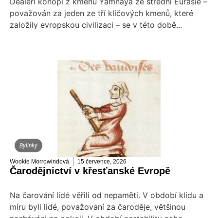
Dealeři konopí z kmenu Yamnaya ze střední Eurasie –
považován za jeden ze tří klíčových kmenů, které
založily evropskou civilizaci – se v této době...
Bylinky
Wookie Morrowindová
15 července, 2026
Čarodějnictví v křesťanské Evropě
Na čarování lidé věřili od nepaměti. V období klidu a
míru byli lidé, považovaní za čaroděje, většinou