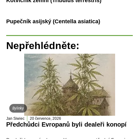
Kotvičník zemní (Tribulus terrestris)
Pupečník asijský (Centella asiatica)
Nepřehlédněte:
Bylinky
Jan Siwiec
20 července, 2026
Předchůdci Evropanů byli dealeři konopí