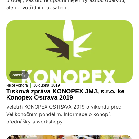
prodeji, vás určitě upoutá nejen výraznou obálkou,
ale i prvotřídním obsahem.
Novinky
Nicol Vondra
10 dubna, 2019
Tisková zpráva KONOPEX JMJ, s.r.o. ke
Konopex Ostrava 2019
Veletrh KONOPEX OSTRAVA 2019 o víkendu před
Velikonočním pondělím. Informace o konopí,
přednášky a workshopy.