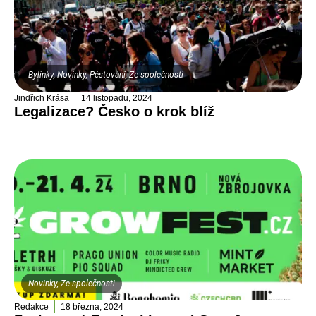
Bylinky
,
Novinky
,
Pěstování
,
Ze společnosti
Jindřich Krása
14 listopadu, 2024
Legalizace? Česko o krok blíž
Novinky
,
Ze společnosti
Redakce
18 března, 2024