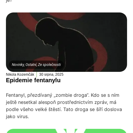
je?
Novinky
,
Ostatní
,
Ze společnosti
Nikola Kozemčák
30 srpna, 2025
Epidemie fentanylu
Fentanyl, přezdívaný „zombie droga“. Kdo se s ním
ještě nesetkal alespoň prostřednictvím zpráv, má
podle všeho velké štěstí. Tato droga se šíří doslova
jako virus.