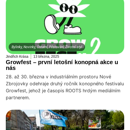
Bylinky
,
Novinky
,
Ostatní
,
Pěstování
,
Životní styl
Jindřich Krása
13 března, 2025
Growfest – první letošní konopná akce u
nás
28. až 30. března v industriálním prostoru Nové
Zbrojovky odehraje druhý ročník konopného festivalu
Growfest, jehož je časopis ROOTS hrdým mediálním
partnerem.