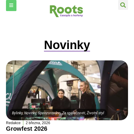
Novinky
Bylinky
,
Novinky
,
Sponzorováno
,
Ze společnosti
,
Životní styl
Redakce
2 března, 2026
Growfest 2026