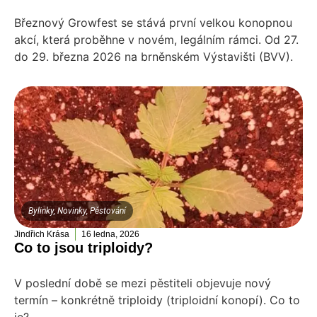
Březnový Growfest se stává první velkou konopnou
akcí, která proběhne v novém, legálním rámci. Od 27.
do 29. března 2026 na brněnském Výstavišti (BVV).
Bylinky
,
Novinky
,
Pěstování
Jindřich Krása
16 ledna, 2026
Co to jsou triploidy?
V poslední době se mezi pěstiteli objevuje nový
termín – konkrétně triploidy (triploidní konopí). Co to