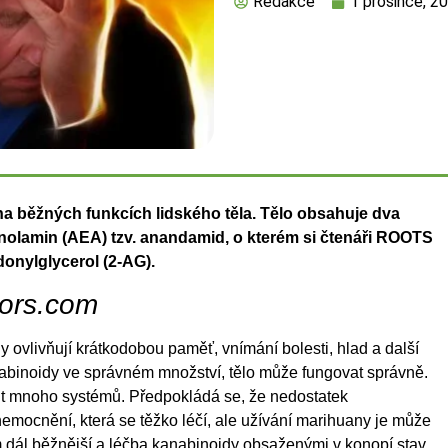
Redakce
1 prosince, 2
a běžných funkcích lidského těla. Tělo obsahuje dva
nolamin (AEA) tzv. anandamid, o kterém si čtenáři ROOTS
donylglycerol (2-AG).
tors.com
ovlivňují krátkodobou paměť, vnímání bolesti, hlad a další
anabinoidy ve správném množství, tělo může fungovat správně.
it mnoho systémů. Předpokládá se, že nedostatek
ocnění, která se těžko léčí, ale užívání marihuany je může
m dál běžnější a léčba kanabinoidy obsaženými v konopí stav