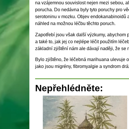
na vzájemnou souvislost nejen mezi sebou, ale
porucha. Do nedávna byly tyto poruchy pro věd
serotoninu v mozku. Objev endokanabinoidů a 
náhled na možnou léčbu těchto poruch.
Zapotřebí jsou však další výzkumy, abychom p
a také to, jak jej co nejlépe léčit použitím l
základní zjištění nám ale dávají naději, že se n
Bylo zjištěno, že léčebná marihuana ulevuje 
jako jsou migrény, fibromyalgie a syndrom drá
Nepřehlédněte: