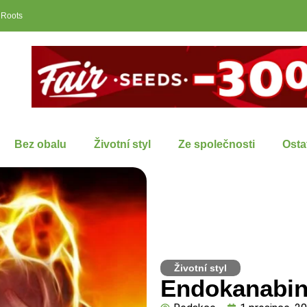
 Roots
Bez obalu
Životní styl
Ze společnosti
Osta
Životní styl
Endokanabin