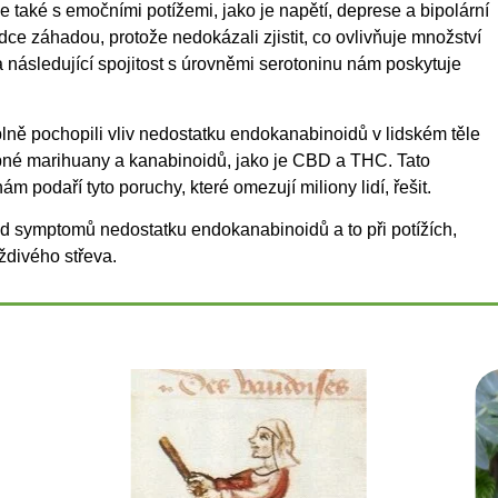
 také s emočními potížemi, jako je napětí, deprese a bipolární
ce záhadou, protože nedokázali zjistit, co ovlivňuje množství
následující spojitost s úrovněmi serotoninu nám poskytuje
lně pochopili vliv nedostatku endokanabinoidů v lidském těle
éčebné marihuany a kanabinoidů, jako je CBD a THC. Tato
ám podaří tyto poruchy, které omezují miliony lidí, řešit.
od symptomů nedostatku endokanabinoidů a to při potížích,
ždivého střeva.