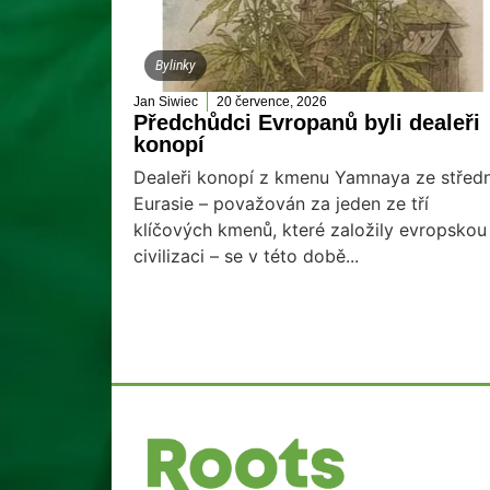
Bylinky
Jan Siwiec
20 července, 2026
Předchůdci Evropanů byli dealeři
konopí
Dealeři konopí z kmenu Yamnaya ze středn
Eurasie – považován za jeden ze tří
klíčových kmenů, které založily evropskou
civilizaci – se v této době...