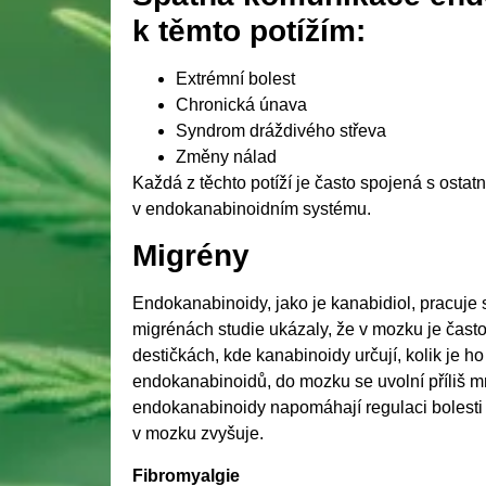
k těmto potížím:
Extrémní bolest
Chronická únava
Syndrom dráždivého střeva
Změny nálad
Každá z těchto potíží je často spojená s osta
v endokanabinoidním systému.
Migrény
Endokanabinoidy, jako je kanabidiol, pracuje s
migrénách studie ukázaly, že v mozku je často
destičkách, kde kanabinoidy určují, kolik je 
endokanabinoidů, do mozku se uvolní příliš 
endokanabinoidy napomáhají regulaci bolesti a v
v mozku zvyšuje.
Fibromyalgie