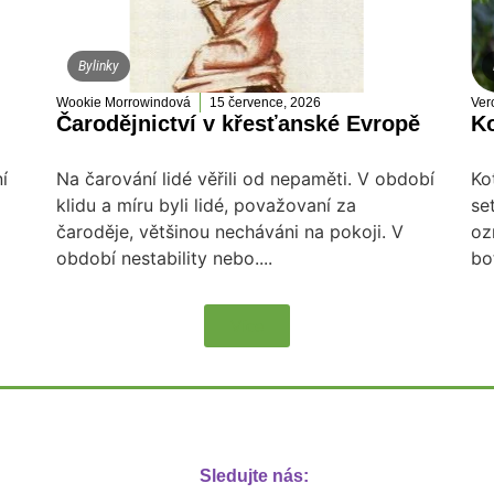
Bylinky
Wookie Morrowindová
15 července, 2026
Ver
Čarodějnictví v křesťanské Evropě
Ko
í
Na čarování lidé věřili od nepaměti. V období
Ko
klidu a míru byli lidé, považovaní za
se
čaroděje, většinou necháváni na pokoji. V
oz
období nestability nebo....
bo
Více
Sledujte nás: