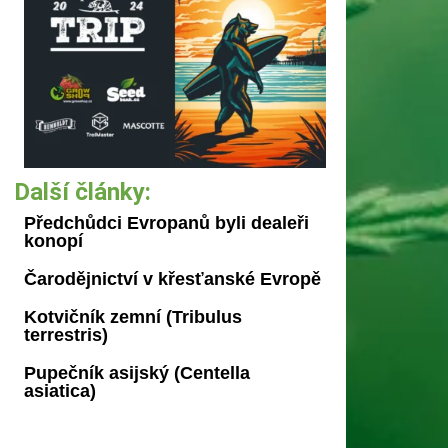
Další články:
Předchůdci Evropanů byli dealeři
konopí
Čarodějnictví v křesťanské Evropě
Kotvičník zemní (Tribulus
terrestris)
Pupečník asijský (Centella
asiatica)