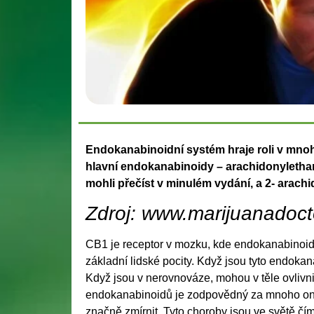
Endokanabinoidní systém hraje roli v mnoh
hlavní endokanabinoidy – arachidonyletha
mohli přečíst v minulém vydání, a 2- arachi
Zdroj: www.marijuanadoc
CB1 je receptor v mozku, kde endokanabinoidy 
základní lidské pocity. Když jsou tyto endok
Když jsou v nerovnováze, mohou v těle ovlivn
endokanabinoidů je zodpovědný za mnoho onem
značně zmírnit. Tyto choroby jsou ve světě čí