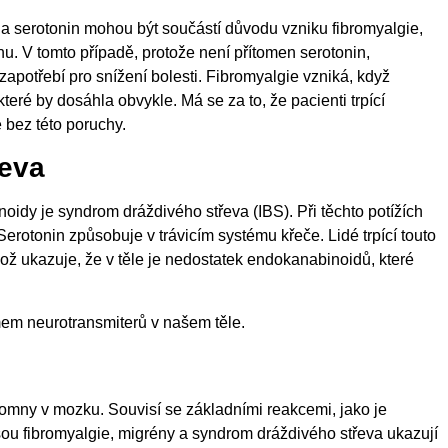
a serotonin mohou být součástí důvodu vzniku fibromyalgie,
nu. V tomto případě, protože není přítomen serotonin,
zapotřebí pro snížení bolesti. Fibromyalgie vzniká, když
které by dosáhla obvykle. Má se za to, že pacienti trpící
é bez této poruchy.
řeva
idy je syndrom dráždivého střeva (IBS). Při těchto potížích
erotonin způsobuje v trávicím systému křeče. Lidé trpící touto
ož ukazuje, že v těle je nedostatek endokanabinoidů, které
em neurotransmiterů v našem těle.
tomny v mozku. Souvisí se základními reakcemi, jako je
 jsou fibromyalgie, migrény a syndrom dráždivého střeva ukazují