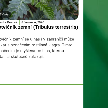
Bylinky
onika Králová
8 července, 2026
tvičník zemní (Tribulus terrestris)
tvičník zemní se u nás i v zahraníčí může
tkat s označením rostlinná viagra. Tímto
načením je myšlena rostlina, kterou
tanici skutečně zařazují...