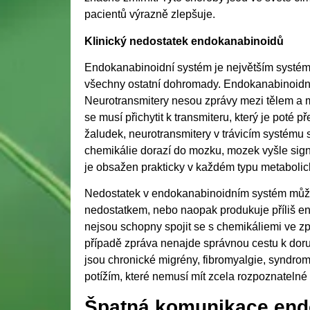
pacientů výrazně zlepšuje.
Klinický nedostatek endokanabinoidů
Endokanabinoidní systém je největším systéme
všechny ostatní dohromady. Endokanabinoidní 
Neurotransmitery nesou zprávy mezi tělem a m
se musí přichytit k transmiteru, který je poté
žaludek, neurotransmitery v trávicím systému s
chemikálie dorazí do mozku, mozek vyšle signá
je obsažen prakticky v každém typu metabolic
Nedostatek v endokanabinoidním systém může vé
nedostatkem, nebo naopak produkuje příliš e
nejsou schopny spojit se s chemikáliemi ve 
případě zpráva nenajde správnou cestu k doruč
jsou chronické migrény, fibromyalgie, syndro
potížím, které nemusí mít zcela rozpoznatelné 
Špatná komunikace end