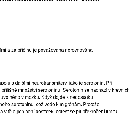
tními a za příčinu je považována nerovnováha
polu s dalšími neurotransmitery, jako je serotonin. Při
 přílišné množství serotoninu. Serotonin se nachází v krevních
ho uvolněno v mozku. Když dojde k nedostatku
mnoho serotoninu, což vede k migrénám. Protože
 těle jich není dostatek, bolest se při překročení limitu