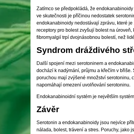
Zatímco se předpokládá, že endokanabinoidy 
ve skutečnosti je příčinou nedostatek serotoni
endokanabinoidy nedostávají zprávu, které je 
receptory pro bolest zvyšují bolest na úroveň, 
fibromyalgií trpí dvojnásobnou bolestí, než lid
Syndrom dráždivého st
Další spojení mezi serotoninem a endokanabino
dochází k nadýmání, průjmu a křečím v břiše. S
poruchou mají zvýšené množství serotoninu, c
napomáhají omezení uvolňování serotoninu.
Endokanabinoidní systém je největším systém
Závěr
Serotonin a endokanabinoidy jsou nejvíce pří
nálada, bolest, trávení a stres. Poruchy, jako