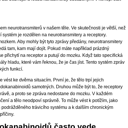
m neurotransmiterů v našem těle. Ve skutečnosti je větší, než
systém je rozdělen na neurotransmitery a receptory.
ozkem. Aby mohly být tyto zprávy předány, neurotransmitery
 předá tam, kam mají dojít. Pokud máte například prázdný
e přichytí na receptor a putují do mozku. Když tato specifická
ly hladu, které vám řeknou, že je čas jíst. Tento systém zpráv
kých funkcí.
st ke dvěma situacím. První je, že tělo trpí jejich
ndokanabinoidů samotných. Druhou může být to, že receptory
zprávě, a proto se zpráva nedostane do mozku. V každém
ení a tělo neodpoví správně. To může vést k potížím, jako
m podrážděného trávicího systému a k dalším chronickým
příčiny.
okanabinoidů často vede