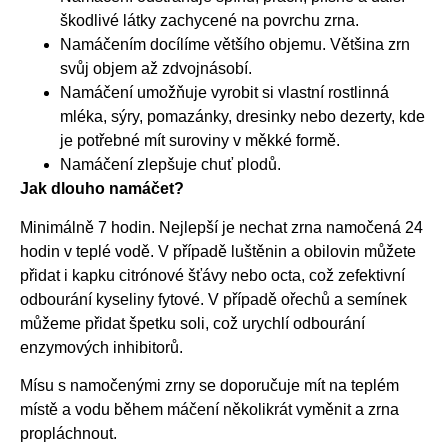
škodlivé látky zachycené na povrchu zrna.
Namáčením docílíme většího objemu. Většina zrn
svůj objem až zdvojnásobí.
Namáčení umožňuje vyrobit si vlastní rostlinná
mléka, sýry, pomazánky, dresinky nebo dezerty, kde
je potřebné mít suroviny v měkké formě.
Namáčení zlepšuje chuť plodů.
Jak dlouho namáčet?
Minimálně 7 hodin. Nejlepší je nechat zrna namočená 24
hodin v teplé vodě. V případě luštěnin a obilovin můžete
přidat i kapku citrónové šťávy nebo octa, což zefektivní
odbourání kyseliny fytové. V případě ořechů a semínek
můžeme přidat špetku soli, což urychlí odbourání
enzymových inhibitorů.
Mísu s namočenými zrny se doporučuje mít na teplém
místě a vodu během máčení několikrát vyměnit a zrna
propláchnout.