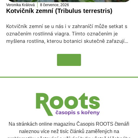
Veronika Králová
8 července, 2026
Kotvičník zemní (Tribulus terrestris)
Kotvičník zemní se u nás i v zahraníčí může setkat s
označením rostlinná viagra. Tímto označením je
myšlena rostlina, kterou botanici skutečně zařazují...
Více
Na stránkách online magazínu Časopis ROOTS čtenáři
naleznou více než tisíc článků zaměřených na