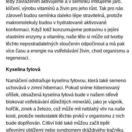
tedy zavlažením aktivujeme a v semínku imitujeme jaro,
klíčení, výrobu vitamínů a živin pro jeho růst. Tak pro nás
zároveň budou semínka daleko lépe stravitelná, protože
makromolekuly budou v hydratované aktivované
konformaci. Když totiž konzumujeme potravinu s jejími
vlastními enzymy a vitamíny, naše tělo si může od tvorby
těchto nepostradatelných sloučenin odpočinout a má pak
více času a energie na vstřebávání živin, chod organismu a
regeneraci.
Kyselina fytová
Namáčení odstraňuje kyselinu fytovou, která také semeno
uchovává v zimní hibernaci. Pokud sníme hibernovaný
oříšek, obsažená kyselina fytová bude v našem střevě
blokovat vstřebávání důležitých minerálů, jako je vápník,
hořčík, zinek a železo, což může mít neblahý vliv na naše
kosti, protože nedostatek těchto prvků v organismu z nich
bude doplňován. Citliví lidé také můžou začít trpět
střevními obtížemi nebo syndromem dráždivého tračníku.