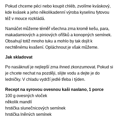
Pokud chceme péci nebo koupit chléb, zvolíme kváskový,
kde kvásek a jeho několikadenní výroba kyselinu fytovou
též v mouce rozkládá.
Namáčet můžeme téměř všechna zrna kromě kešu, para,
makadamiových a piniových oříšků a konopných semínek.
Obsahují totiž mnoho tuku a mohlo by tak dojít k
nechtěnému kvašení. Opláchnout je však můžeme.
Jak skladovat
Po nasáknutí je nejlepší zrna ihned zkonzumovat. Pokud si
je chcete nechat na později, slijte vodu a dejte je do
ledničky. V chladu vydrží jedlé třeba i týden.
Recept na syrovou ovesnou kaši naslano, 1 porce
100 g ovesných vloček
několik mandlí
hrstička slunečnicových semínek
hrstička lněných semínek