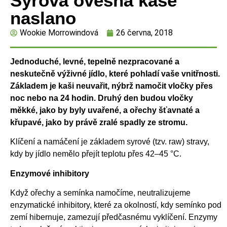
Syrová ovesná kaše
naslano
Wookie Morrowindová
26 června, 2018
Jednoduché, levné, tepelně nezpracované a
neskutečně výživné jídlo, které pohladí vaše vnitřnosti.
Základem je kaši neuvařit, nýbrž namočit vločky přes
noc nebo na 24 hodin. Druhý den budou vločky
měkké, jako by byly uvařené, a ořechy šťavnaté a
křupavé, jako by právě zralé spadly ze stromu.
Klíčení a namáčení je základem syrové (tzv. raw) stravy,
kdy by jídlo nemělo přejít teplotu přes 42–45 °C.
Enzymové inhibitory
Když ořechy a semínka namočíme, neutralizujeme
enzymatické inhibitory, které za okolností, kdy semínko pod
zemí hibernuje, zamezují předčasnému vyklíčení. Enzymy