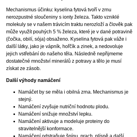
Mechanismus účinku: kyselina fytová tvoří v zrnu
nerozpustné sloučeniny s ionty železa. Takto vzniklé
molekuly se v našem trávicím traktu nerozloží a člověk pak
může využít pouhých 5 % železa, které je v dané potravině
(čočka, obilí, sója) obsaženo. Kyselina fytová pak váže i
další látky, jako je vápník, hořčík a zinek, a nedovoluje
jejich vstřebání do našeho těla. Následně nepřijmeme
dostatečné množství minerálů z potravy a tělo je musí
získat ze zásob.
Další výhody namáčení
Namáčet by se měla i obilná zrna. Mechanismus je
stejný.
Namáčení zvyšuje nutriční hodnotu plodu.
Namáčení snižuje množství lepku.
Namáčení aktivuje a modeluje proteiny do
stravitelnější konformace.
Namáčení odstraňuje špínu, prach, plísně a další