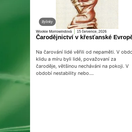
Bylinky
Wookie Morrowindová
15 července, 2026
Čarodějnictví v křesťanské Evrop
Na čarování lidé věřili od nepaměti. V obd
klidu a míru byli lidé, považovaní za
čaroděje, většinou necháváni na pokoji. V
období nestability nebo....