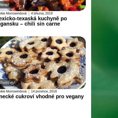
Recept
kie Morrowindová
4 března, 2019
exicko-texaská kuchyně po
gansku – chili sin carne
Životní styl
kie Morrowindová
14 prosince, 2018
necké cukroví vhodné pro vegany