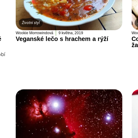
Životní styl
Wookie Morrowindová
9 května, 2019
Woo
ě
Veganské lečo s hrachem a rýží
Co
ž
obí