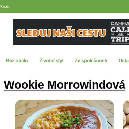
 Roots
Bez obalu
Životní styl
Ze společnosti
Osta
Wookie Morrowindová