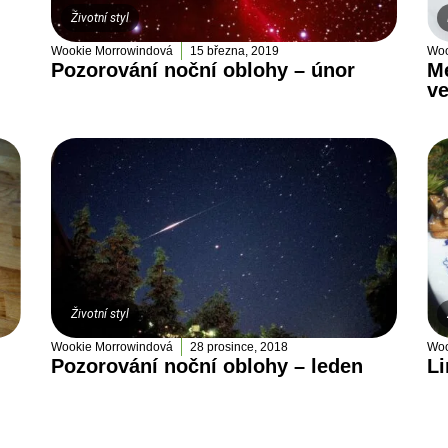
Životní styl
Wookie Morrowindová
15 března, 2019
Woo
Pozorování noční oblohy – únor
M
ve
Životní styl
Wookie Morrowindová
28 prosince, 2018
Woo
Pozorování noční oblohy – leden
Li