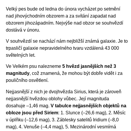
Velký pes bude od ledna do února vycházet po setmění
nad jihovýchodním obzorem a za svítání zapadat nad
obzorem jihozápadním. Nejvýše nad obzor se souhvězdí
dostává v únoru.
V souhvězdí se nachází nám nejbližší známá galaxie. Je to
trpasličí galaxie nepravidelného tvaru vzdálená 43 000
světelných let.
Ve Velkém psu nalezneme
5 hvězd jasnějších než 3
magnitudy
, což znamená, že mohou být dobře vidět i za
pouličního osvětlení.
Nejjasnější z nich je dvojhvězda Sirius, která je zároveň
nejjasnější hvězdou oblohy vůbec. Její magnituda
dosahuje –1,46 mag.
V tabulce nejjasnějších objektů na
obloze jsou před Siriem
: 1. Slunce (–26,6 mag), 2. Měsíc
v úplňku (–12,6 mag), 3. Záblesky satelitů Iridium (–8,0
mag), 4. Venuše (–4,4 mag), 5. Mezinárodní vesmírná