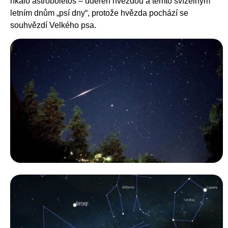
říkalo astrobólētos – udeřen hvězdou a těmto svízelným
letním dnům „psí dny“, protože hvězda pochází se
souhvězdí Velkého psa.