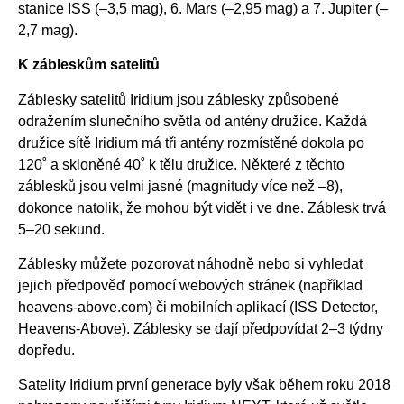
stanice ISS (–3,5 mag), 6. Mars (–2,95 mag) a 7. Jupiter (–
2,7 mag).
K zábleskům satelitů
Záblesky satelitů Iridium jsou záblesky způsobené
odražením slunečního světla od antény družice. Každá
družice sítě Iridium má tři antény rozmístěné dokola po
120˚ a skloněné 40˚ k tělu družice. Některé z těchto
záblesků jsou velmi jasné (magnitudy více než –8),
dokonce natolik, že mohou být vidět i ve dne. Záblesk trvá
5–20 sekund.
Záblesky můžete pozorovat náhodně nebo si vyhledat
jejich předpověď pomocí webových stránek (například
heavens-above.com) či mobilních aplikací (ISS Detector,
Heavens-Above). Záblesky se dají předpovídat 2–3 týdny
dopředu.
Satelity Iridium první generace byly však během roku 2018