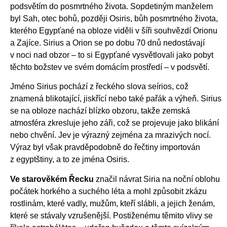
podsvětím do posmrtného života. Sopdetiným manželem
byl Sah, otec bohů, později Osiris, bůh posmrtného života,
kterého Egypťané na obloze viděli v šíři souhvězdí Orionu
a Zajíce. Sirius a Orion se po dobu 70 dnů nedostávají
v noci nad obzor – to si Egypťané vysvětlovali jako pobyt
těchto božstev ve svém domácím prostředí – v podsvětí.
Jméno Sirius pochází z řeckého slova seírios, což
znamená blikotající, jiskřící nebo také pařák a výheň. Sirius
se na obloze nachází blízko obzoru, takže zemská
atmosféra zkresluje jeho záři, což se projevuje jako blikání
nebo chvění. Jev je výrazný zejména za mrazivých nocí.
Výraz byl však pravděpodobně do řečtiny importován
z egyptštiny, a to ze jména Osiris.
Ve starověkém Řecku
značil návrat Siria na noční oblohu
počátek horkého a suchého léta a mohl způsobit zkázu
rostlinám, které vadly, mužům, kteří slábli, a jejich ženám,
které se stávaly vzrušenější. Postiženému těmito vlivy se