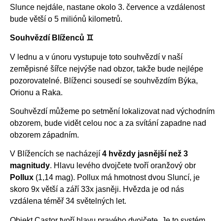
Slunce nejdále, nastane okolo 3. července a vzdálenost
bude větší o 5 miliónů kilometrů.
Souhvězdí Blíženců ♊
V lednu a v únoru vystupuje toto souhvězdí v naší
zeměpisné šířce nejvýše nad obzor, takže bude nejlépe
pozorovatelné. Blíženci sousedí se souhvězdím Býka,
Orionu a Raka.
Souhvězdí můžeme po setmění lokalizovat nad východním
obzorem, bude vidět celou noc a za svítání zapadne nad
obzorem západním.
V Blížencích se nacházejí
4 hvězdy jasnější než 3
magnitudy
. Hlavu levého dvojčete tvoří oranžový obr
Pollux
(1,14 mag). Pollux má hmotnost dvou Sluncí, je
skoro 9x větší a září 33x jasněji. Hvězda je od nás
vzdálena téměř 34 světelných let.
Objekt Castor tvoří hlavu pravého dvojčete. Je to systém