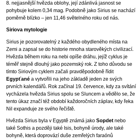
8. nejjasnější hvězda oblohy, její zdánlivá jasnost se
pohybuje kolem 0,34 mag. Podobně jako Sirius se nachází
poměrně blízko – jen 11,46 světelného roku od nás.
Siriova mytologie
Sirius je pozorovatelný z každého obydleného místa na
Zemi a zapsal se do historie mnoha starověkých civilizací.
Hvězda během roku na nebi opíše dráhu, jejíž cyklus je
téměř stejně dlouhý jako pozemský rok. Z toho důvodu se
tímto Siriovým cyklem začali pravděpodobně řídit
Egypťané
a vytvořili na jeho základě jeden ze svých
prvních kalendářů. Rok začínal 19. července, kdy za svítání
vycházela hvězda Sirius spolu se Sluncem a vědělo se, že
tento úkaz značí též období každoročních záplav, kdy řeka
Nil expanduje ze svého řečiště.
Hvězda Sirius byla v Egyptě známá jako
Sopdet
nebo
také Sothis a později také Isis, bohyně úrody, ale také
bohyně, která doprovází duše zemřelých faraónů