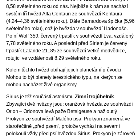
8,58 světelného roku od nás. Nejblíže k nám se nachází
systém tří hvězd Alfa Centauri ze souhvězdí Kentaura
(4,24–4,36 světelného roku). Dále Barnardova špička (5,96
světelného roku), což je hvězda v souhvězdí Hadonoše.
Po ní Wolf 359, červený trpaslík v souhvězdí Lva, vzdálený
7,78 světelného roku. A poslední před Siriem je červený
trpaslík Lalande 21185 ze souhvězdí Velké medvědice,
rotující ve vzdálenosti 8,29 světelného roku.
Kolem těchto hvězd obíhají jejich planetární průvodci.
Mohou to být planety terestrického typu, na kterých se
mohou nacházet živé organismy.
Sirius je též součástí asterismu
Zimní trojúhelník
.
Zbývající dvě hvězdy jsou: oranžová hvězda ze souhvězdí
Orion – Orionova levá paže Betelgeuse a nažloutlý
Prokyon ze souhvězdí Malého psa. Prokyon znamená ve
starořečtině „před psem“, protože vychází na severní
polokouli vždy před psí hvězdou Sirius. Prokyon je zároveň