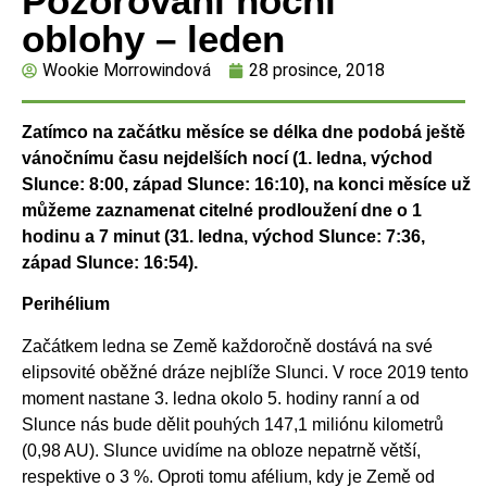
Pozorování noční
oblohy – leden
Wookie Morrowindová
28 prosince, 2018
Zatímco na začátku měsíce se délka dne podobá ještě
vánočnímu času nejdelších nocí (1. ledna, východ
Slunce: 8:00, západ Slunce: 16:10), na konci měsíce už
můžeme zaznamenat citelné prodloužení dne o 1
hodinu a 7 minut (31. ledna, východ Slunce: 7:36,
západ Slunce: 16:54).
Perihélium
Začátkem ledna se Země každoročně dostává na své
elipsovité oběžné dráze nejblíže Slunci. V roce 2019 tento
moment nastane 3. ledna okolo 5. hodiny ranní a od
Slunce nás bude dělit pouhých 147,1 miliónu kilometrů
(0,98 AU). Slunce uvidíme na obloze nepatrně větší,
respektive o 3 %. Oproti tomu afélium, kdy je Země od