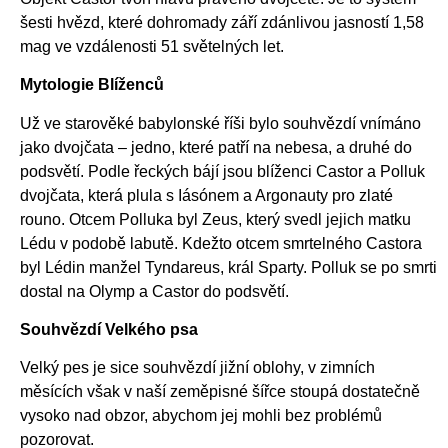
šesti hvězd, které dohromady září zdánlivou jasností 1,58
mag ve vzdálenosti 51 světelných let.
Mytologie Blíženců
Už ve starověké babylonské říši bylo souhvězdí vnímáno
jako dvojčata – jedno, které patří na nebesa, a druhé do
podsvětí. Podle řeckých bájí jsou blíženci Castor a Polluk
dvojčata, která plula s Iásónem a Argonauty pro zlaté
rouno. Otcem Polluka byl Zeus, který svedl jejich matku
Lédu v podobě labutě. Kdežto otcem smrtelného Castora
byl Lédin manžel Tyndareus, král Sparty. Polluk se po smrti
dostal na Olymp a Castor do podsvětí.
Souhvězdí Velkého psa
Velký pes je sice souhvězdí jižní oblohy, v zimních
měsících však v naší zeměpisné šířce stoupá dostatečně
vysoko nad obzor, abychom jej mohli bez problémů
pozorovat.