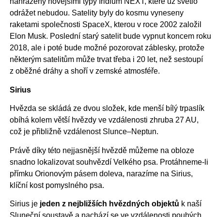
nahrazeny novějšími typy Iridium NEXT, které už světlo
odrážet nebudou. Satelity byly do kosmu vyneseny
raketami společnosti SpaceX, kterou v roce 2002 založil
Elon Musk. Poslední starý satelit bude vypnut koncem roku
2018, ale i poté bude možné pozorovat záblesky, protože
některým satelitům může trvat třeba i 20 let, než sestoupí
z oběžné dráhy a shoří v zemské atmosféře.
Sirius
Hvězda se skládá ze dvou složek, kde menší bílý trpaslík
obíhá kolem větší hvězdy ve vzdálenosti zhruba 27 AU,
což je přibližně vzdálenost Slunce–Neptun.
Právě díky této nejjasnější hvězdě můžeme na obloze
snadno lokalizovat souhvězdí Velkého psa. Protáhneme-li
přímku Orionovým pásem doleva, narazíme na Sirius,
klíční kost pomyslného psa.
Sirius je
jeden z nejbližších hvězdných objektů
k naší
Sluneční soustavě a nachází se ve vzdálenosti pouhých