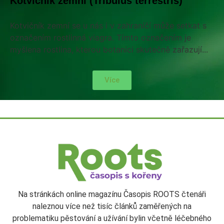
Kotvičník zemní (Tribulus terrestris)
Kotvičník zemní se u nás i v zahraníčí může setkat s
označením rostlinná viagra. Tímto označením je
myšlena rostlina, kterou botanici skutečně zařazují...
Více
Na stránkách online magazínu Časopis ROOTS čtenáři
naleznou více než tisíc článků zaměřených na
problematiku pěstování a užívání bylin včetně léčebného