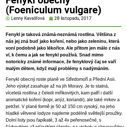
Fenykl obecný
(Foeniculum vulgare)
Lenny Kavalířová
28 listopadu, 2017
Fenykl je taková známá-neznámá rostlina. Většina z
nás jej zná buď jako koření, nebo
jako zeleninu, která
voní podobně jako lékořice. Ale přitom jen málo z nás
ví, k čemu a jak se
fenykl používá. Snad mimo
notoricky známé informace, že fenyklový čaj se vaří
malým dětem,
když mají problémy s nadýmáním.
Fenykl obecný roste planě ve Středomoří a Přední Asii.
Jeho výskyt zasahuje až na jih Moravy. Je to statná,
víceletá rostlina z čeledi miříkovitých, kam patří i další
aromatické koření (kopr, anýz, koriandr), ale také mrkev a
petržel. V plané formě je 50 až 150 cm vysoký, na jeho
hladké větvené lodyze najdeme podélně světlejší proužky.
Dolní listy jsou řapíkaté, 3 až 4x peřenosečné, s
čárkovitými až niťovitými úkrojky, na vrcholu s chrupavčitou