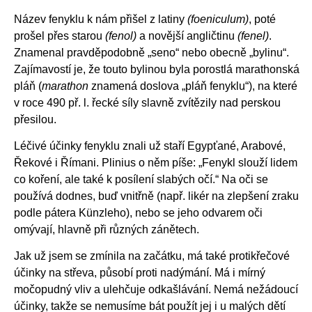
Název fenyklu k nám přišel z latiny
(foeniculum)
, poté
prošel přes starou
(fenol)
a novější angličtinu
(fenel)
.
Znamenal pravděpodobně „seno“ nebo obecně „bylinu“.
Zajímavostí je, že touto bylinou byla porostlá marathonská
pláň (
marathon
znamená doslova „pláň fenyklu“), na které
v roce 490 př. l. řecké síly slavně zvítězily nad perskou
přesilou.
Léčivé účinky fenyklu znali už staří Egypťané, Arabové,
Řekové i Římani. Plinius o něm píše: „Fenykl slouží lidem
co koření, ale také k posílení slabých očí.“ Na oči se
používá dodnes, buď vnitřně (např. likér na zlepšení zraku
podle pátera Künzleho), nebo se jeho odvarem oči
omývají, hlavně při různých zánětech.
Jak už jsem se zmínila na začátku, má také protikřečové
účinky na střeva, působí proti nadýmání. Má i mírný
močopudný vliv a ulehčuje odkašlávání. Nemá nežádoucí
účinky, takže se nemusíme bát použít jej i u malých dětí