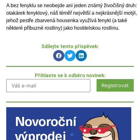
A bez fenyklu se neobejde ani jeden známý živočišný druh:
otakárek fenyklový, náš téměř největší a nejkrásnější motýl,
jehož pestře zbarvená housenka využívá fenykl (a také
některé příbuzné rostliny) jako hostitelskou rostlinu.
Sdílejte tento příspěvek:
Přihlaste se k odběru novinek: