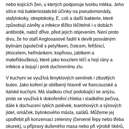
nebo kojících žen, u kterých podporuje tvorbu mléka. Jeho
silice má bakteriostatické účinky na pseudomonády,
stafylokoky, streptokoky, E. coli a další bakterie, které
způsobují záněty a infekce těžko léčitelné i v dobách
antibiotik, natož dříve, před jejich objevením. Není proto
divu, že ho staří Anglosasové řadili k devíti posvátným
bylinám (společně s pelyňkem, čistcem, řeřišnicí,
jitrocelem, heřmánkem, kopřivou, jablkem a
mateřídouškou), které jako kouzlem léčí a hojí rány a
infekce a bojují i proti duchovnímu zlu.
V kuchyni se využívá fenyklových semínek i ztlustlých
bulev. Jako koření je oblíbený hlavně ve francouzské a
italské kuchyni. Má sladkou chuť podobající se anýzu,
proto se využívá k dokořenění chleba i sladkého pečiva,
dále k dochucení rybích polévek, tvarohových a sýrových
jídel, omáček, bylinkového másla, salátů. Můžeme jej
upotřebit při konzervaci zeleniny (červené řepy nebo třeba
okurek), u přípravy dušeného masa nebo při výrobě likérů,