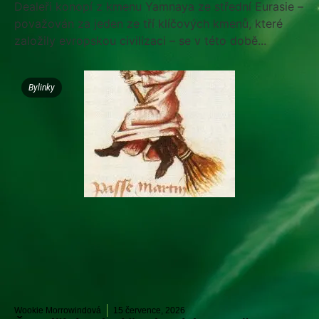
Dealeři konopí z kmenu Yamnaya ze střední Eurasie –
považován za jeden ze tří klíčových kmenů, které
založily evropskou civilizaci – se v této době...
Bylinky
Wookie Morrowindová
15 července, 2026