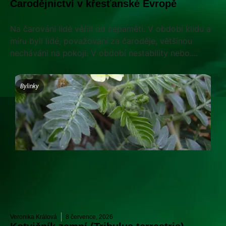
Čarodějnictví v křesťanské Evropě
Na čarování lidé věřili od nepaměti. V období klidu a
míru byli lidé, považovaní za čaroděje, většinou
necháváni na pokoji. V období nestability nebo....
Bylinky
Veronika Králová
8 července, 2026