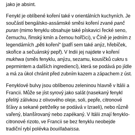
jako je absint.
Fenykl je oblíbené koření také v orientálních kuchyních. Je
součástí bengálsko-assámské směsi koření zvané
panč
puran
(mimo fenyklu obsahuje také pískavici řecké seno,
černuchu, římský kmín a černou hořčici), v Číně je jedním z
legendárních „pěti koření“ (patří sem také anýz, hřebíček,
skořice a sečuánský pepř). V Indii jej najdete v koření
mukhwa
(směs fenyklu, anýzu, sezamu, kousíčků cukru s
peprmintem a dalších ingrediencí), která se podává po jídle
a má za úkol chránit před zubním kazem a zápachem z úst.
Fenyklové bulvy jsou oblíbenou zeleninou hlavně v Itálii a
Francii. Může se jíst syrový jako salát (nasekaný fenykl
přelitý zálivkou z olivového oleje, soli, pepře, citronové
šťávy a sekané petrželky se podává v Izraeli), nebo různě
vařený, blanšírovaný nebo zapékaný. V Itálii znají fenyklo-
citronové rizoto, ve Francii se bez fenyklu neobejde
tradiční rybí polévka
bouillabaissa
.