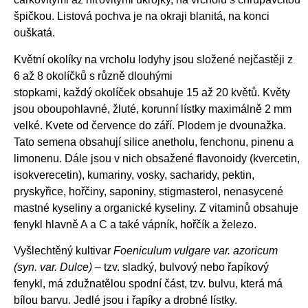
špičkou. Listová pochva je na okraji blanitá, na konci
ouškatá.
Květní okolíky na vrcholu lodyhy jsou složené nejčastěji z
6 až 8 okolíčků s různě dlouhými
stopkami, každý okolíček obsahuje 15 až 20 květů. Květy
jsou oboupohlavné, žluté, korunní lístky maximálně 2 mm
velké. Kvete od července do září. Plodem je dvounažka.
Tato semena obsahují silice anetholu, fenchonu, pinenu a
limonenu. Dále jsou v nich obsažené flavonoidy (kvercetin,
isokverecetin), kumariny, vosky, sacharidy, pektin,
pryskyřice, hořčiny, saponiny, stigmasterol, nenasycené
mastné kyseliny a organické kyseliny. Z vitaminů obsahuje
fenykl hlavně A a C a také vápník, hořčík a železo.
Vyšlechtěný kultivar
Foeniculum vulgare var. azoricum
(syn. var. Dulce)
– tzv. sladký, bulvový nebo řapíkový
fenykl, má zdužnatělou spodní část, tzv. bulvu, která má
bílou barvu. Jedlé jsou i řapíky a drobné lístky.