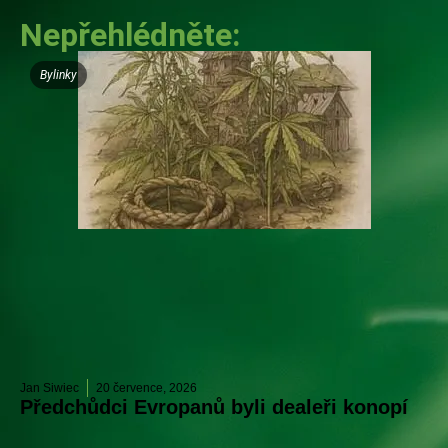
Nepřehlédněte:
Bylinky
Jan Siwiec
20 července, 2026
Předchůdci Evropanů byli dealeři konopí