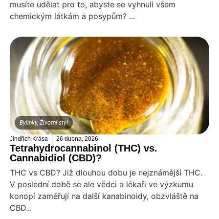
musíte udělat pro to, abyste se vyhnuli všem
chemickým látkám a posypům? ...
Bylinky
,
Životní styl
Jindřich Krása
26 dubna, 2026
Tetrahydrocannabinol (THC) vs.
Cannabidiol (CBD)?
THC vs CBD? Již dlouhou dobu je nejznámější THC.
V poslední době se ale vědci a lékaři ve výzkumu
konopí zaměřují na další kanabinoidy, obzvláště na
CBD...