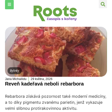
Bylinky
Jana Michailidu
29 května, 2026
Reveň kadeřavá neboli rebarbora
Rebarbora získává pozornost také moderní medicíny,
a to díky pigmentu zvanému parietin, jenž vykazuje
velmi slibnou protirakovinnou aktivitu.