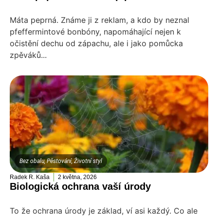
Máta peprná. Známe ji z reklam, a kdo by neznal
pfeffermintové bonbóny, napomáhající nejen k
očistění dechu od zápachu, ale i jako pomůcka
zpěváků...
Bez obalu
,
Pěstování
,
Životní styl
Radek R. Kaša
2 května, 2026
Biologická ochrana vaší úrody
To že ochrana úrody je základ, ví asi každý. Co ale