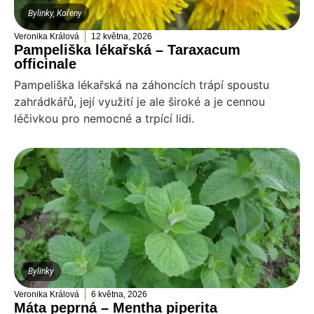
Bylinky
,
Kořeny
Veronika Králová
12 května, 2026
Pampeliška lékařská – Taraxacum
officinale
Pampeliška lékařská na záhoncích trápí spoustu
zahrádkářů, její využití je ale široké a je cennou
léčivkou pro nemocné a trpící lidi.
Bylinky
Veronika Králová
6 května, 2026
Máta peprná – Mentha piperita