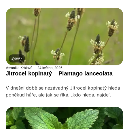
Bylinky
Veronika Králová
24 května, 2026
Jitrocel kopinatý – Plantago lanceolata
V dnešní době se nezávadný Jitrocel kopinatý hledá
poněkud hůře, ale jak se říká, „kdo hledá, najde“.