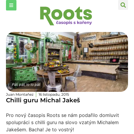
Pálí, pálí, to to pálí
Juan Montaňez
16 listopadu, 2015
Chilli guru Michal Jakeš
Pro nový časopis Roots se nám podařilo domluvit
spolupráci s chilli guru na slovo vzatým Michalem
Jakešem. Bacha! Je to vostrý!