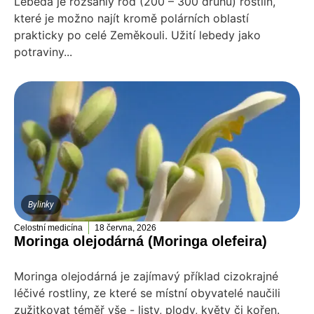
Lebeda je rozsáhlý rod (200 – 300 druhů) rostlin,
které je možno najít kromě polárních oblastí
prakticky po celé Zeměkouli. Užití lebedy jako
potraviny...
Bylinky
Celostní medicína
18 června, 2026
Moringa olejodárná (Moringa olefeira)
Moringa olejodárná je zajímavý příklad cizokrajné
léčivé rostliny, ze které se místní obyvatelé naučili
zužitkovat téměř vše - listy, plody, květy či kořen.