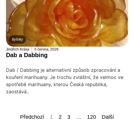
Bylinky
Jindřich Krása
5 června, 2026
Dab a Dabbing
Dab / Dabbing je alternativní způsob zpracování a
kouření marihuany. Je trochu zvláštní, že velmoc ve
spotřebě marihuany, kterou Česká republika,
zaostává..
Předchozí
1
2
3
…
120
Další