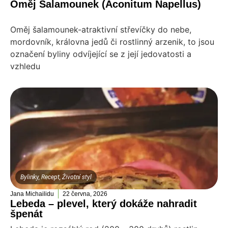
Oměj Šalamounek (Aconitum Napellus)
Oměj šalamounek-atraktivní střevíčky do nebe,
mordovník, královna jedů či rostlinný arzenik, to jsou
označení byliny odvíjející se z její jedovatosti a
vzhledu
Bylinky
,
Recept
,
Životní styl
Jana Michailidu
22 června, 2026
Lebeda – plevel, který dokáže nahradit
špenát