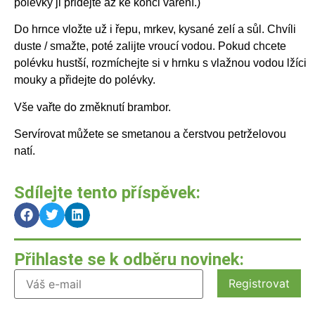
polévky ji přidejte až ke konci vaření.)
Do hrnce vložte už i řepu, mrkev, kysané zelí a sůl. Chvíli
duste / smažte, poté zalijte vroucí vodou. Pokud chcete
polévku hustší, rozmíchejte si v hrnku s vlažnou vodou lžíci
mouky a přidejte do polévky.
Vše vařte do změknutí brambor.
Servírovat můžete se smetanou a čerstvou petrželovou
natí.
Sdílejte tento příspěvek:
Přihlaste se k odběru novinek: