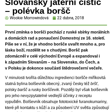
Slovanský jaterní čistič
– polévka boršč
Wookie Morrowindová
22 dubna, 2018
První zmínka o boršči pochází z ruské sbírky morálních
a domácích rad a ponaučení
Domostroj
ze 16. století.
Píše se v ní, že je vhodno boršče uvařit mnoho a, pro
lásku boží, rozdělit se s chudými. Boršč pak
zdomácněl v celé východní Evropě a expandoval i
k západním Slovanům – na Slovensko, do Čech, a
v Polsku je dokonce součástí štědrovečerní večeře.
V minulosti tvořila důležitou ingredienci boršče miříkovitá
statná bylina bolševník obecný, zvaný česky též
bršť
,
polsky
baršč
a rusky
borščevik
. Později byl však bolševník
pro jeho nevyzpytatelné vedlejší účinky z receptu
vypuštěn. Bolševník obsahuje fototoxické furanokumariny,
které při kontaktu s kůží a za působení UV světla způsobují