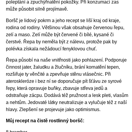
poleptání a zpuchýřnatění pokožky. Při konzumaci zas
může působit silně projímavě.
Boršč je lidový pokrm a jeho recept se liší kraj od kraje,
rodina od rodiny. Většinou však obsahuje červenou řepu,
zelí a maso. Zelí může být červené či bílé, kysané či
čerstvé. Řepa by neměla být z nálevu, protože pak by
polévka získala nežádoucí fenyklovou chuť.
Řepa působí na naše vnitřnosti jako pohlazení. Podporuje
činnost jater, žaludku a žlučníku, brání kornatění tepen,
rozšiřuje ty věnčité a zpevňuje stěnu vlásečnic. Při
ateroskleróze i bez ní se doporučuje pít šťávu ze syrové
řepy, která opravuje buňky, zbavuje střeva jedů a
odstraňuje zácpu. Dodává též pružnost a lesk pleti, vlasům
a nehtům. Jedovaté látky neutralizuje a vylučuje též z naší
hlavy. Zlepšení se projevuje jako optimismus.
Můj recept na čistě rostlinný boršč: