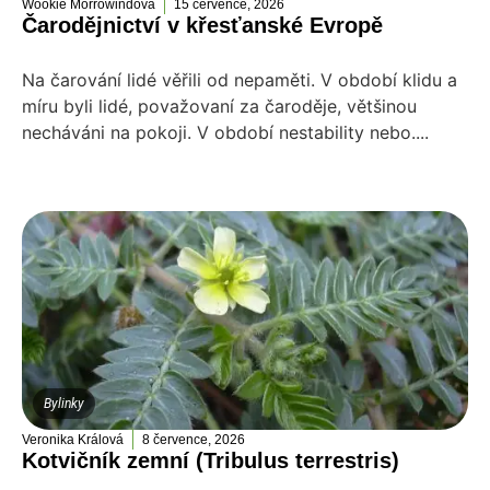
Wookie Morrowindová
15 července, 2026
Čarodějnictví v křesťanské Evropě
Na čarování lidé věřili od nepaměti. V období klidu a
míru byli lidé, považovaní za čaroděje, většinou
necháváni na pokoji. V období nestability nebo....
Bylinky
Veronika Králová
8 července, 2026
Kotvičník zemní (Tribulus terrestris)