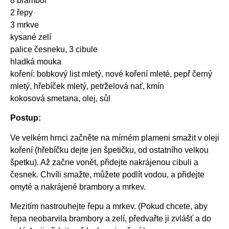
8 brambor
2 řepy
3 mrkve
kysané zelí
palice česneku, 3 cibule
hladká mouka
koření: bobkový list mletý, nové koření mleté, pepř černý
mletý, hřebíček mletý, petrželová nať, kmín
kokosová smetana, olej, sůl
Postup:
Ve velkém hrnci začněte na mírném plameni smažit v oleji
koření (hřebíčku dejte jen špetičku, od ostatního velkou
špetku). Až začne vonět, přidejte nakrájenou cibuli a
česnek. Chvíli smažte, můžete podlít vodou, a přidejte
omyté a nakrájené brambory a mrkev.
Mezitím nastrouhejte řepu a mrkev. (Pokud chcete, aby
řepa neobarvila brambory a zelí, předvařte ji zvlášť a do