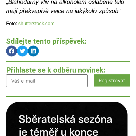
„Blahodárný vliv na alkoholem oslabené tělo
mají překvapivě vejce na jakýkoliv způsob“
Foto:
shutterstock.com
Sdílejte tento příspěvek:
Přihlaste se k odběru novinek: