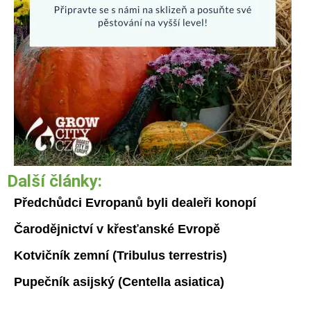
Další články:
Předchůdci Evropanů byli dealeři konopí
Čarodějnictví v křesťanské Evropě
Kotvičník zemní (Tribulus terrestris)
Pupečník asijský (Centella asiatica)