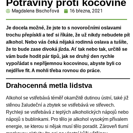
Potraviny proti kocovině
Magdalena Bischofová
16 března, 2021
Je docela možné, že jste to s novoročními oslavami
trochu přepískli a teď si říkáte, že už nikdy nebudete pít
alkohol. Nebo vás čeká nějaká rodinná oslava a tušíte,
že to bude zase divoká jízda. Ať tak nebo tak, určitě se
vám bude hodit pár tipů, jak se druhý den rychle
vypořádat s nepříjemnou kocovinou, abyste byli co
nejdříve fit. A mohli třeba rovnou do práce.
Drahocenná metla lidstva
Alkohol se vstřebává téměř okamžitě dutinou ústní, také již
stěnou žaludeční a zbytek se vstřebává ve střevech.
Rychleji se vstřebává z teplých alkoholických nápojů nebo
nápojů s bublinkami. Pro tělo je alkohol vysokým přívalem
energie, se kterou si nějak musí tělo poradit. Zároveň tlumí