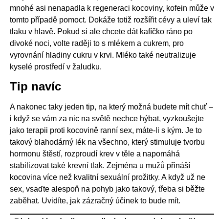
mnohé asi nenapadla k regeneraci kocoviny, kofein může v
tomto případě pomoct. Dokáže totiž rozšířit cévy a uleví tak
tlaku v hlavě. Pokud si ale chcete dát kafíčko ráno po
divoké noci, volte raději to s mlékem a cukrem, pro
vyrovnání hladiny cukru v krvi. Mléko také neutralizuje
kyselé prostředí v žaludku.
Tip navíc
A nakonec taky jeden tip, na který možná budete mít chuť –
i když se vám za nic na světě nechce hýbat, vyzkoušejte
jako terapii proti kocovině ranní sex, máte-li s kým. Je to
takový blahodárný lék na všechno, který stimuluje tvorbu
hormonu štěstí, rozproudí krev v těle a napomáhá
stabilizovat také krevní tlak. Zejména u mužů přináší
kocovina více než kvalitní sexuální prožitky. A když už ne
sex, vsaďte alespoň na pohyb jako takový, třeba si běžte
zaběhat. Uvidíte, jak zázračný účinek to bude mít.