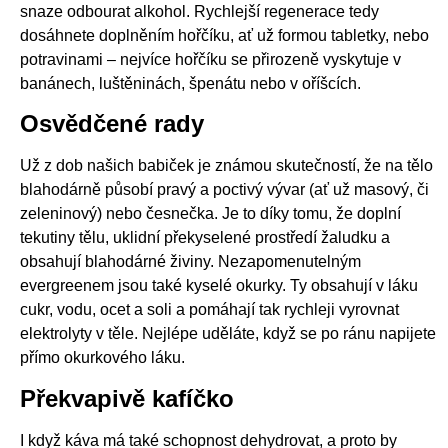
snaze odbourat alkohol. Rychlejší regenerace tedy
dosáhnete doplněním hořčíku, ať už formou tabletky, nebo
potravinami – nejvíce hořčíku se přirozeně vyskytuje v
banánech, luštěninách, špenátu nebo v oříšcích.
Osvědčené rady
Už z dob našich babiček je známou skutečností, že na tělo
blahodárně působí pravý a poctivý vývar (ať už masový, či
zeleninový) nebo česnečka. Je to díky tomu, že doplní
tekutiny tělu, uklidní překyselené prostředí žaludku a
obsahují blahodárné živiny. Nezapomenutelným
evergreenem jsou také kyselé okurky. Ty obsahují v láku
cukr, vodu, ocet a soli a pomáhají tak rychleji vyrovnat
elektrolyty v těle. Nejlépe uděláte, když se po ránu napijete
přímo okurkového láku.
Překvapivě kafíčko
I když káva má také schopnost dehydrovat, a proto by