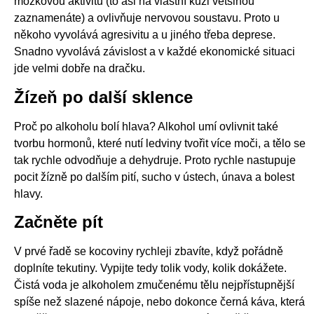
mozkovou aktivitu (to asi na vlastní kůži většinou
zaznamenáte) a ovlivňuje nervovou soustavu. Proto u
někoho vyvolává agresivitu a u jiného třeba deprese.
Snadno vyvolává závislost a v každé ekonomické situaci
jde velmi dobře na dračku.
Žízeň po další sklence
Proč po alkoholu bolí hlava? Alkohol umí ovlivnit také
tvorbu hormonů, které nutí ledviny tvořit více moči, a tělo se
tak rychle odvodňuje a dehydruje. Proto rychle nastupuje
pocit žízně po dalším pití, sucho v ústech, únava a bolest
hlavy.
Začněte pít
V prvé řadě se kocoviny rychleji zbavíte, když pořádně
doplníte tekutiny. Vypijte tedy tolik vody, kolik dokážete.
Čistá voda je alkoholem zmučenému tělu nejpřístupnější
spíše než slazené nápoje, nebo dokonce černá káva, která