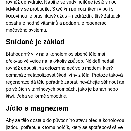
rovněž dehydruje. Napijte se vody nejlépe ještě v noci,
kdykoliv se probudíte. Skvělým pomocníkem v boji s
kocovinou je brusinkový džus – nedráždí citlivý žaludek,
obsahuje hodně vitamínů a podporuje regeneraci
močového systému.
Snídaně je základ
Blahodárný vliv na alkoholem oslabené tělo mají
překvapivě vejce na jakýkoliv způsob. Někteří nedají
rovněž dopustit na celozrnné pečivo s medem, který
pomáhá zmetabolizovat škodliviny z těla. Protože taková
regenerace dá tělu pořádně zabrat, neváhejte sáhnout ani
po větších vitamínových bombách, jako je banán nebo
kiwi, třeba ve formě smoothie.
Jídlo s magneziem
Aby se tělo dostalo do původního stavu před alkoholovou
jízdou, potřebuje k tomu hořčík, který se spotřebovává ve