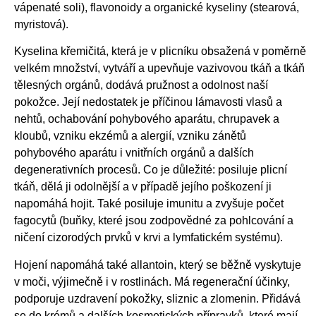
vápenaté soli), flavonoidy a organické kyseliny (stearová,
myristová).
Kyselina křemičitá, která je v plicníku obsažená v poměrně
velkém množství, vytváří a upevňuje vazivovou tkáň a tkáň
tělesných orgánů, dodává pružnost a odolnost naší
pokožce. Její nedostatek je příčinou lámavosti vlasů a
nehtů, ochabování pohybového aparátu, chrupavek a
kloubů, vzniku ekzémů a alergií, vzniku zánětů
pohybového aparátu i vnitřních orgánů a dalších
degenerativních procesů. Co je důležité: posiluje plicní
tkáň, dělá ji odolnější a v případě jejího poškození ji
napomáhá hojit. Také posiluje imunitu a zvyšuje počet
fagocytů (buňky, které jsou zodpovědné za pohlcování a
ničení cizorodých prvků v krvi a lymfatickém systému).
Hojení napomáhá také allantoin, který se běžně vyskytuje
v moči, výjimečně i v rostlinách. Má regenerační účinky,
podporuje uzdravení pokožky, sliznic a zlomenin. Přidává
se do krémů a dalších kosmetických přípravků, které mají