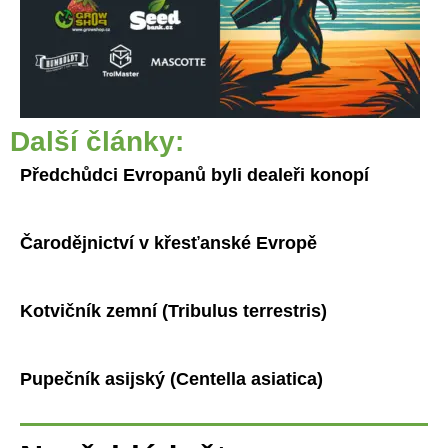
Další články:
Předchůdci Evropanů byli dealeři konopí
Čarodějnictví v křesťanské Evropě
Kotvičník zemní (Tribulus terrestris)
Pupečník asijský (Centella asiatica)