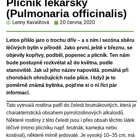
Plicník lékařský
(Pulmonaria officinalis)
Lenny Kavalířová
20 června, 2020
Letos přišlo jaro o trochu dřív – a s ním i sezóna sběru
léčivých bylin v přírodě. Jako první, ještě v březnu, se
objevily kopřivy, podběl, popenec a plicník. Ten nám
bude postupně rozkvétat až do května, podle
stanoviště. Jak už jeho název napovídá, pomáhá při
chorobách ohrožujících naše plíce. I když je to
poměrně známá bylinka, pojďme si o ní říct pár
informací.
Tato vytrvalá rostlina patří do čeledi brutnákovitých, která je
charakteristická obsahem pyrrolizidinových alkaloidů.
Některé rostliny z této čeledi jsou i přes obsah těchto látek
léčivé (mimo plicníku např. brutnák, kamejka nebo
kostival), některé mírně jedovaté. Je vysoký 10–35 cm, má