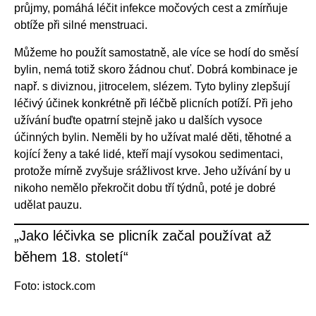
průjmy, pomáhá léčit infekce močových cest a zmírňuje
obtíže při silné menstruaci.
Můžeme ho použít samostatně, ale více se hodí do směsí
bylin, nemá totiž skoro žádnou chuť. Dobrá kombinace je
např. s diviznou, jitrocelem, slézem. Tyto byliny zlepšují
léčivý účinek konkrétně při léčbě plicních potíží. Při jeho
užívání buďte opatrní stejně jako u dalších vysoce
účinných bylin. Neměli by ho užívat malé děti, těhotné a
kojící ženy a také lidé, kteří mají vysokou sedimentaci,
protože mírně zvyšuje srážlivost krve. Jeho užívání by u
nikoho nemělo překročit dobu tří týdnů, poté je dobré
udělat pauzu.
„Jako léčivka se plicník začal používat až
během 18. století“
Foto: istock.com