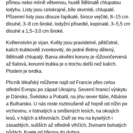
přímou nebo mírně větvenou, hustě štětinatě chlupatou
lodyhu. Listy jsou celokrajné, bíle skvrnité, chlupaté.
Přízemní listy jsou dlouze řapíkaté, široce vejčité, 8–15 cm
dlouhé, 3–8 cm široké, lodyžní přisedlé, kopinaté, 3–5,5 cm
dlouhé a 1,5–3,0 cm široké.
Květenstvím je vijan. Květy jsou pravidelné, pětičetné,
kalich trubkovitě zvonkovitý, do jedné třetiny dělený,
štětinatě chlupatý. Barva okvětní koruny je růžovočervená
až fialová, korunní trubka je o trochu delší než kalich.
Plodem je tvrdka.
Plicník lékařský můžeme najít od Francie přes celou
střední Evropu po západ Ukrajiny. Severní hranicí výskytu
je Dánsko, Švédsko a Pobaltí, na jihu sever Itálie, Albánie
a Bulharsko. U nás roste roztroušeně až hojně od nížin po
vrchovinu, v listnatých a smíšených lesích, na okrajích
lesů, v hájích a křovinách. Daří se mu na kyselých i
zásaditých, sušších až středně vlhčích, živinami bohatých
půdách. Kvete od března do dubna.