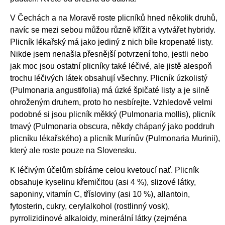
V Čechách a na Moravě roste plicníků hned několik druhů,
navíc se mezi sebou můžou různě křížit a vytvářet hybridy.
Plicník lékařský má jako jediný z nich bíle kropenaté listy.
Nikde jsem nenašla přesnější potvrzení toho, jestli nebo
jak moc jsou ostatní plicníky také léčivé, ale jistě alespoň
trochu léčivých látek obsahují všechny. Plicník úzkolistý
(Pulmonaria angustifolia) má úzké špičaté listy a je silně
ohroženým druhem, proto ho nesbírejte. Vzhledově velmi
podobné si jsou plicník měkký (Pulmonaria mollis), plicník
tmavý (Pulmonaria obscura, někdy chápaný jako poddruh
plicníku lékařského) a plicník Murínův (Pulmonaria Murinii),
který ale roste pouze na Slovensku.
K léčivým účelům sbíráme celou kvetoucí nať. Plicník
obsahuje kyselinu křemičitou (asi 4 %), slizové látky,
saponiny, vitamín C, třísloviny (asi 10 %), allantoin,
fytosterin, cukry, cerylalkohol (rostlinný vosk),
pyrrolizidinové alkaloidy, minerální látky (zejména