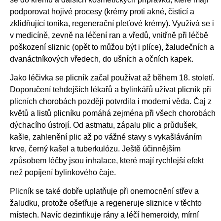
podporovat hojivé procesy (krémy proti akné, čisticí a
zklidňující tonika, regenerační pleťové krémy). Využívá se i
v medicíně, zevně na léčení ran a vředů, vnitřně při léčbě
poškození sliznic (opět to můžou být i plíce), žaludečních a
dvanáctníkových vředech, do ušních a očních kapek.
Jako léčivka se plicník začal používat až během 18. století.
Doporučení tehdejších lékařů a bylinkářů užívat plicník při
plicních chorobách později potvrdila i moderní věda. Čaj z
květů a listů plicníku pomáhá zejména při všech chorobách
dýchacího ústrojí. Od astmatu, zápalu plic a průdušek,
kašle, zahlenění plic až po vážné stavy s vykašláváním
krve, černý kašel a tuberkulózu. Ještě účinnějším
způsobem léčby jsou inhalace, které mají rychlejší efekt
než popíjení bylinkového čaje.
Plicník se také dobře uplatňuje při onemocnění střev a
žaludku, protože ošetřuje a regeneruje sliznice v těchto
místech. Navíc dezinfikuje rány a léčí hemeroidy, mírní