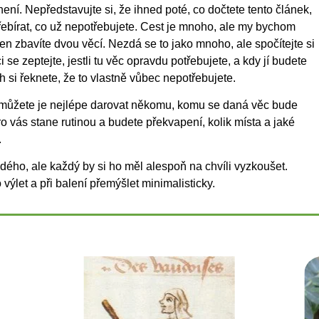
u není. Nepředstavujte si, že ihned poté, co dočtete tento článek,
řebírat, co už nepotřebujete. Cest je mnoho, ale my bychom
den zbavíte dvou věcí. Nezdá se to jako mnoho, ale spočítejte si
 se zeptejte, jestli tu věc opravdu potřebujete, a kdy jí budete
h si řeknete, že to vlastně vůbec nepotřebujete.
 můžete je nejlépe darovat někomu, komu se daná věc bude
ro vás stane rutinou a budete překvapení, kolik místa a jaké
.
aždého, ale každý by si ho měl alespoň na chvíli vyzkoušet.
výlet a při balení přemýšlet minimalisticky.