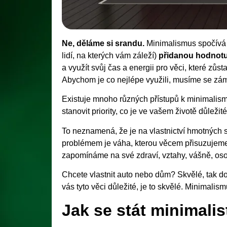
Ne, děláme si srandu.
Minimalismus spočívá
lidí, na kterých vám záleží)
přidanou hodnotu
a využít svůj čas a energii pro věci, které zůs
Abychom je co nejlépe využili, musíme se zám
Existuje mnoho různých přístupů k minimalismu
stanovit priority, co je ve vašem životě důležité
To neznamená, že je na vlastnictví hmotných 
problémem je váha, kterou věcem přisuzujeme:
zapomínáme na své zdraví, vztahy, vášně, oso
Chcete vlastnit auto nebo dům? Skvělé, tak do
vás tyto věci důležité, je to skvělé. Minimali
Jak se stát minimali