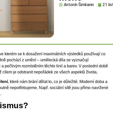
Antonín Šimkanin
21 li
 ve kterém se k dosažení maximálních výsledků používají co
dně pochází z umění – umělecká díla se vyznačují
a pečlivým rozmístěním těchto linií a barev. V poslední době
ož cílem je odstranit nepořádek ze všech aspektů života.
lení
, které nám brání dělat to, co je důležité. Moderní doba a
 nutně nepotřebujeme. Např. sociální sítě jsou přímo navržené
.
lismus?