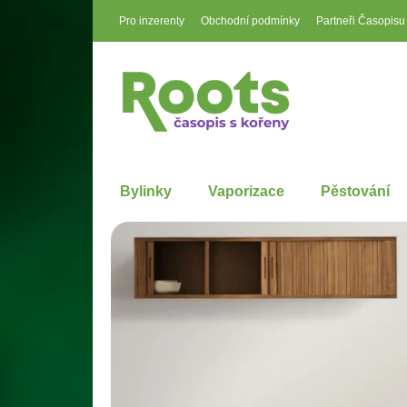
Pro inzerenty
Obchodní podmínky
Partneři Časopisu
Bylinky
Vaporizace
Pěstování