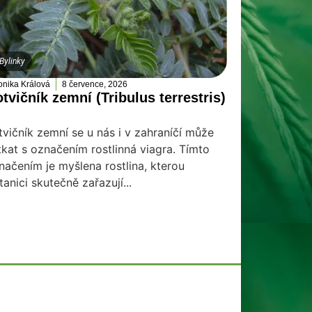
Bylinky
onika Králová
8 července, 2026
tvičník zemní (Tribulus terrestris)
tvičník zemní se u nás i v zahraníčí může
tkat s označením rostlinná viagra. Tímto
načením je myšlena rostlina, kterou
tanici skutečně zařazují...