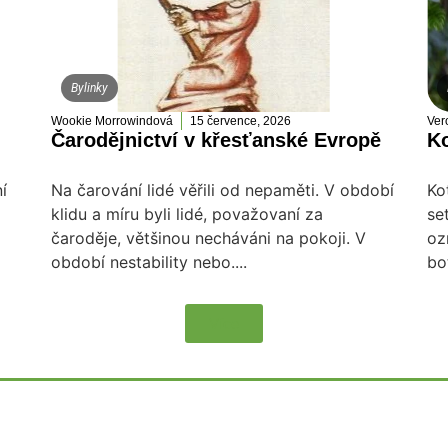
Bylinky
Wookie Morrowindová
15 července, 2026
Ver
Čarodějnictví v křesťanské Evropě
Ko
í
Na čarování lidé věřili od nepaměti. V období
Ko
klidu a míru byli lidé, považovaní za
se
čaroděje, většinou necháváni na pokoji. V
oz
období nestability nebo....
bo
Více