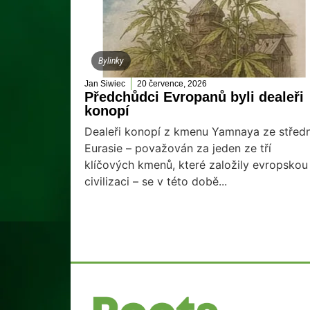
Bylinky
Jan Siwiec
20 července, 2026
Předchůdci Evropanů byli dealeři
konopí
Dealeři konopí z kmenu Yamnaya ze středn
Eurasie – považován za jeden ze tří
klíčových kmenů, které založily evropskou
civilizaci – se v této době...