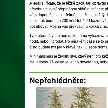
A jestli si říkáte, že je těžké začít, tak opravd
převrhnete svojí přeplněnou skříň a začnete p
vám doporučili toto – řekněte si, že se každý 
to, za rok budete o 730 věcí lehčí. U každé věci
potřebovat. Možná vás překvapí, u kolika z nic
Tyto předměty ale nemusíte přímo vyhazovat,
hodit, nebo jí prodat. Po nějakém čase se to p
čisto budete mít jak v hlavě, tak i u sebe doma
Minimalismus je životní styl, který není pro k
Nejjednodušší cesta je jet na dovolenou, nebo 
Nepřehlédněte: