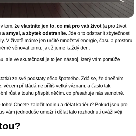
 v tom, že
vlastníte jen to, co má pro váš život
(a pro život
 a smysl
,
a zbytek odstraníte.
Jde o to odstranit zbytečnosti
taly. V životě máme jen určité množství energie, času a prostoru.
ěrně věnovat tomu, jak žijeme každý den.
, ale ve skutečnosti je to jen nástroj, který vám pomůže
.
statků ze své podstaty něco špatného. Zdá se, že dnešním
 věcem přikládáme příliš velký význam, a často tak
bní růst a touhu přispět něčím, co přesahuje nás samotné.
 toho! Chcete založit rodinu a dělat kariéru? Pokud jsou pro
smus vám jednoduše umožní dělat tato rozhodnutí uvážlivěji.
stou?