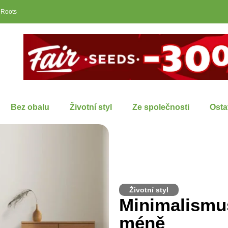
 Roots
Bez obalu
Životní styl
Ze společnosti
Osta
Životní styl
Minimalismus 
méně