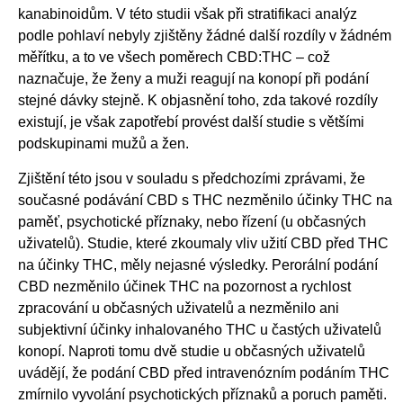
kanabinoidům. V této studii však při stratifikaci analýz
podle pohlaví nebyly zjištěny žádné další rozdíly v žádném
měřítku, a to ve všech poměrech CBD:THC – což
naznačuje, že ženy a muži reagují na konopí při podání
stejné dávky stejně. K objasnění toho, zda takové rozdíly
existují, je však zapotřebí provést další studie s většími
podskupinami mužů a žen.
Zjištění této jsou v souladu s předchozími zprávami, že
současné podávání CBD s THC nezměnilo účinky THC na
paměť, psychotické příznaky, nebo řízení (u občasných
uživatelů). Studie, které zkoumaly vliv užití CBD před THC
na účinky THC, měly nejasné výsledky. Perorální podání
CBD nezměnilo účinek THC na pozornost a rychlost
zpracování u občasných uživatelů a nezměnilo ani
subjektivní účinky inhalovaného THC u častých uživatelů
konopí. Naproti tomu dvě studie u občasných uživatelů
uvádějí, že podání CBD před intravenózním podáním THC
zmírnilo vyvolání psychotických příznaků a poruch paměti.