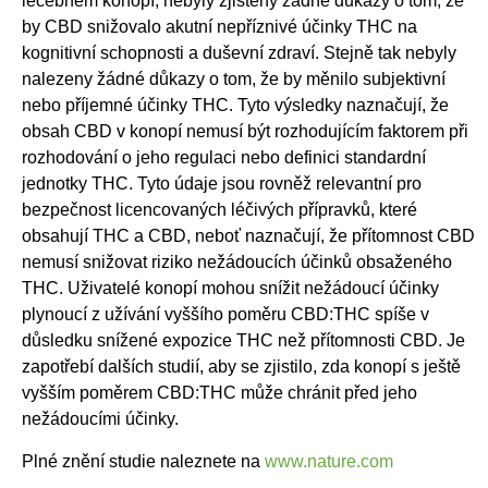
léčebném konopí, nebyly zjištěny žádné důkazy o tom, že
by CBD snižovalo akutní nepříznivé účinky THC na
kognitivní schopnosti a duševní zdraví. Stejně tak nebyly
nalezeny žádné důkazy o tom, že by měnilo subjektivní
nebo příjemné účinky THC. Tyto výsledky naznačují, že
obsah CBD v konopí nemusí být rozhodujícím faktorem při
rozhodování o jeho regulaci nebo definici standardní
jednotky THC. Tyto údaje jsou rovněž relevantní pro
bezpečnost licencovaných léčivých přípravků, které
obsahují THC a CBD, neboť naznačují, že přítomnost CBD
nemusí snižovat riziko nežádoucích účinků obsaženého
THC. Uživatelé konopí mohou snížit nežádoucí účinky
plynoucí z užívání vyššího poměru CBD:THC spíše v
důsledku snížené expozice THC než přítomnosti CBD. Je
zapotřebí dalších studií, aby se zjistilo, zda konopí s ještě
vyšším poměrem CBD:THC může chránit před jeho
nežádoucími účinky.
Plné znění studie naleznete na
www.nature.com