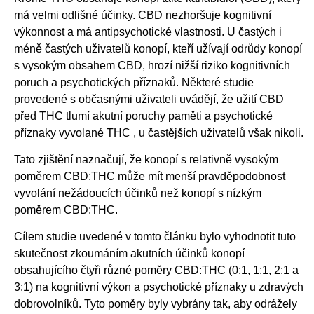
má velmi odlišné účinky. CBD nezhoršuje kognitivní
výkonnost a má antipsychotické vlastnosti. U častých i
méně častých uživatelů konopí, kteří užívají odrůdy konopí
s vysokým obsahem CBD, hrozí nižší riziko kognitivních
poruch a psychotických příznaků. Některé studie
provedené s občasnými uživateli uvádějí, že užití CBD
před THC tlumí akutní poruchy paměti a psychotické
příznaky vyvolané THC , u častějších uživatelů však nikoli.
Tato zjištění naznačují, že konopí s relativně vysokým
poměrem CBD:THC může mít menší pravděpodobnost
vyvolání nežádoucích účinků než konopí s nízkým
poměrem CBD:THC.
Cílem studie uvedené v tomto článku bylo vyhodnotit tuto
skutečnost zkoumáním akutních účinků konopí
obsahujícího čtyři různé poměry CBD:THC (0:1, 1:1, 2:1 a
3:1) na kognitivní výkon a psychotické příznaky u zdravých
dobrovolníků. Tyto poměry byly vybrány tak, aby odrážely