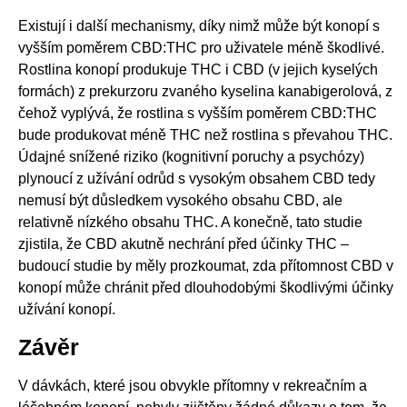
Existují i další mechanismy, díky nimž může být konopí s
vyšším poměrem CBD:THC pro uživatele méně škodlivé.
Rostlina konopí produkuje THC i CBD (v jejich kyselých
formách) z prekurzoru zvaného kyselina kanabigerolová, z
čehož vyplývá, že rostlina s vyšším poměrem CBD:THC
bude produkovat méně THC než rostlina s převahou THC.
Údajné snížené riziko (kognitivní poruchy a psychózy)
plynoucí z užívání odrůd s vysokým obsahem CBD tedy
nemusí být důsledkem vysokého obsahu CBD, ale
relativně nízkého obsahu THC. A konečně, tato studie
zjistila, že CBD akutně nechrání před účinky THC –
budoucí studie by měly prozkoumat, zda přítomnost CBD v
konopí může chránit před dlouhodobými škodlivými účinky
užívání konopí.
Závěr
V dávkách, které jsou obvykle přítomny v rekreačním a