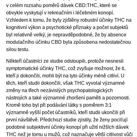
v celém rozsahu poměrů dávek CBD:THC, které se
obvykle vyskytují v rekreačním i léčebném konopí.
Vzhledem k tomu, že byly zjištěny robustní účinky THC na
kognitivní výkon a psychotické příznaky a počet subjektů
byl relativně velký, je nepravděpodobné, že by absence
modulačního účinku CBD byla způsobena nedostatečnou
silou testu.
Někteří účastníci ze studie odstoupili, protože nesnesli
symptomatické účinky THC, což zvyšuje možnost, že ti,
kteří ji dokončili, mohli být na tyto účinky méně citliví. U
těch, kteří studii dokončili, však THC vyvolal významné
změny na třech nezávislých psychopatologických
nástrojích a také významné zhoršení paměti a pozornosti.
Kromě toho byl při podávání látky s poměrem 3:1
významně vyšší počet účastníků, kteří studii ukončili při
první návštěvě. Předchozí studie zjistily, že ženy pociťují
podobné subjektivní účinky konopí při užití nižších dávek
THC než je tomu u mužů, což naznačuje větší citlivost vůči