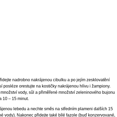
 Přidejte nadrobno nakrájenou cibulku a po jejím zesklovatění
 posléze orestujte na kostičky nakrájenou hlívu i žampiony.
 množství vody, sůl a přiměřené množství zeleninového bujonu
a 10 – 15 minut.
rájenou lebedu a nechte směs na středním plameni dalších 15
né vody). Nakonec přidejte také bílé fazole (buď konzervované,