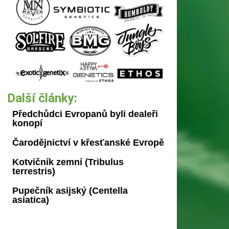
Další články:
Předchůdci Evropanů byli dealeři
konopí
Čarodějnictví v křesťanské Evropě
Kotvičník zemní (Tribulus
terrestris)
Pupečník asijský (Centella
asiatica)