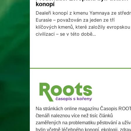
konopí
Dealeři konopí z kmenu Yamnaya ze středn
Eurasie – považován za jeden ze tří
klíčových kmenů, které založily evropskou
civilizaci – se v této době...
Na stránkách online magazínu Časopis ROO
čtenáři naleznou více než tisíc článků
zaměřených na problematiku pěstování a užív
bylin včetně léčebného konopí, ekologii, zdra