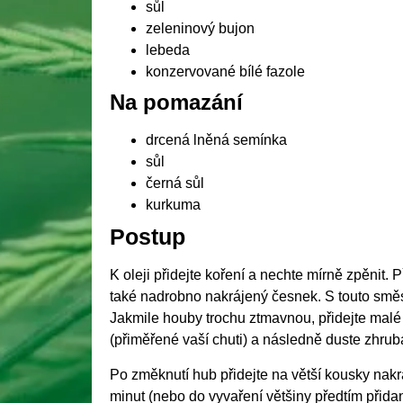
sůl
zeleninový bujon
lebeda
konzervované bílé fazole
Na pomazání
drcená lněná semínka
sůl
černá sůl
kurkuma
Postup
K oleji přidejte koření a nechte mírně zpěnit.
také nadrobno nakrájený česnek. S touto směsí
Jakmile houby trochu ztmavnou, přidejte malé
(přiměřené vaší chuti) a následně duste zhrub
Po změknutí hub přidejte na větší kousky nak
minut (nebo do vyvaření většiny předtím přida