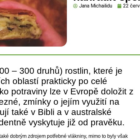
Jana Michailidu
22 červ
00 – 300 druhů) rostlin, které je
ch oblastí prakticky po celé
ko potraviny lze v Evropě doložit z
ezné, zmínky o jejím využití na
í také v Bibli a v australské
videntně vyskytuje již od pravěku.
také dobrým zdrojem potřebné vlákniny, mimo to byly však