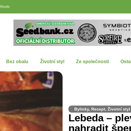
 Roots
Bez obalu
Životní styl
Ze společnosti
Osta
Bylinky
,
Recept
,
Životní styl
Lebeda – ple
nahradit špe