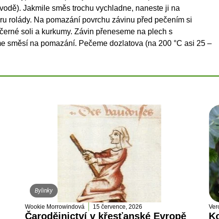
dě). Jakmile směs trochu vychladne, naneste ji na
tvaru rolády. Na pomazání povrchu závinu před pečením si
 černé soli a kurkumy. Závin přeneseme na plech s
 směsí na pomazání. Pečeme dozlatova (na 200 °C asi 25 –
Bylinky
Wookie Morrowindová
15 července, 2026
Ver
Čarodějnictví v křesťanské Evropě
Ko