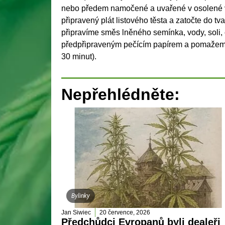
nebo předem namočené a uvařené v osolené vo
připravený plát listového těsta a zatočte do 
připravíme směs lněného semínka, vody, soli,
předpřipraveným pečícím papírem a pomažeme
30 minut).
Nepřehlédněte:
Bylinky
Jan Siwiec
20 července, 2026
Předchůdci Evropanů byli dealeři