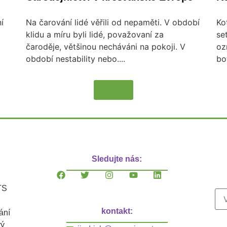
í
Na čarování lidé věřili od nepaměti. V období
Ko
klidu a míru byli lidé, považovaní za
se
čaroděje, většinou necháváni na pokoji. V
oz
období nestability nebo....
bo
Více
Sledujte nás:
TS
kontakt:
ání
vý