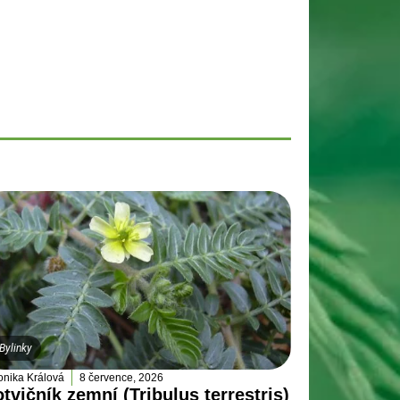
Bylinky
onika Králová
8 července, 2026
tvičník zemní (Tribulus terrestris)