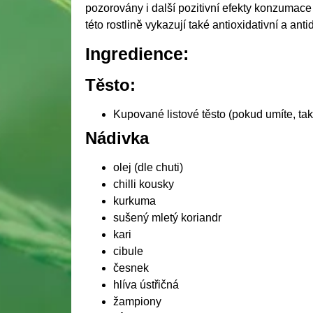
pozorovány i další pozitivní efekty konzumace
této rostlině vykazují také antioxidativní a anti
Ingredience:
Těsto:
Kupované listové těsto (pokud umíte, tak
Nádivka
olej (dle chuti)
chilli kousky
kurkuma
sušený mletý koriandr
kari
cibule
česnek
hlíva ústřičná
žampiony