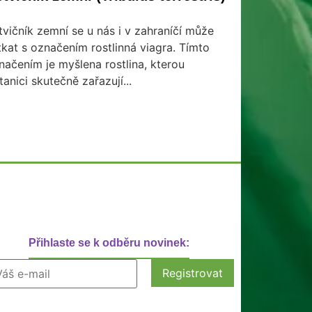
tvičník zemní se u nás i v zahraníčí může
tkat s označením rostlinná viagra. Tímto
načením je myšlena rostlina, kterou
tanici skutečně zařazují...
Přihlaste se k odběru novinek: