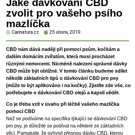
Jaké dávkování CBD
zvolit pro vašeho psího
mazlíčka
Cannatura.cz
25 února, 2019
CBD nám dává naději při pomoci psům, kočkám a
dalším domácím zvířatům, která musí procházet
různými nemocemi. Nicméně nalezení správné dávky
CBD může být obtížné. V tomto článku budeme sdílet
několik základních tipů o dávkování CBD pro psy
(může to být aplikováno i na kočky). Zjistíte zde vše, co
potřebujete o dávkování CBD olejů a kapslí
vědět
.
Co je třeba vzít v úvahu při léčbě vašeho mazlíčka
pomocí CBD
Než se podíváme na specifika týkající se dávkování CBD
pro psy, je důležité se podívat na některé ze základních
věcí. Pamatujte, že ovlivnit přesnou dávku CBD, kterou