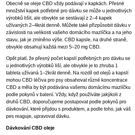
Obecně se oleje CBD vždy podávají v kapkách. Přesné
množství kapek potřebné pro dávku se může u jednotlivých
výrobků lišit, ale obvykle se sestávají z 2–4 kapek
užívaných 2–4krát denně. Můžete také přizpůsobit dávku v
závislosti na velikosti vašeho domácího mazlíčka a na jeho
stavu, jak je zmíněno výše. CBD kapsle, na druhé straně,
obvykle obsahují každá mezi 5–20 mg CBD.
Opět platí, že přesný počet kapslí potřebných pro dávku se
u jednotlivých výrobků liší, ale obvykle je to zhruba 1
tableta užívaná 1–2krát denně. Na rozdíl od olejů a kapslí
mohou CBD léčiva pro psy obsahovat různé koncentrace
CBD a měla by být podávána vašemu domácímu mazlíčku
podle pokynů v balení. Vždy, když používáte jakýkoli z
druhů CBD, doporučujeme postupovat podle pokynů pro
dávkování, které přijdou s produktem, a podle toho, jak váš
pes reaguje, upravovat dávku.
Dávkování CBD oleje