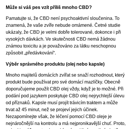
Může si váš pes vzít příliš mnoho CBD?
Pamatujte si, že CBD není psychoaktivní sloučenina. To
znamená, že vaše zvíře nebude omámené. Četné studie
ukázaly, že CBD je velmi dobře tolerované, dokonce i při
vysokých dávkách. Ve skutečnosti CBD nemá žádnou
známou toxicitu a je považováno za látku neschopnou
způsobit „předávkování“.
Výběr správného produktu (olej nebo kapsle)
Mnoho majitelů domácích zvířat se snaží rozhodnout, který
produkt bude používat pro své domácí mazlíčky. Obecně
doporučujeme použít CBD olej vždy, když je to možné. Při
podání pod jazykem poskytuje CBD olej nejrychlejší úlevu
od příznaků. Kapsle musí projít trávicím traktem a může
trvat až 45 minut, než se projeví jejich účinek.
Nezapomínejte však, že léčení pomocí CBD oleje je
nejnáročnější na kontrolu a má nejpronikavější chuť. Proto,