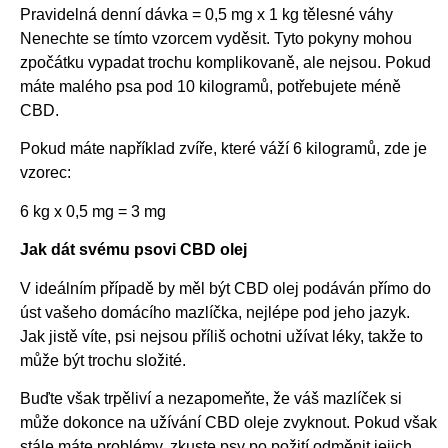
Pravidelná denní dávka = 0,5 mg x 1 kg tělesné váhy
Nenechte se tímto vzorcem vyděsit. Tyto pokyny mohou
zpočátku vypadat trochu komplikovaně, ale nejsou. Pokud
máte malého psa pod 10 kilogramů, potřebujete méně
CBD.
Pokud máte například zvíře, které váží 6 kilogramů, zde je
vzorec:
6 kg x 0,5 mg = 3 mg
Jak dát svému psovi CBD olej
V ideálním případě by měl být CBD olej podáván přímo do
úst vašeho domácího mazlíčka, nejlépe pod jeho jazyk.
Jak jistě víte, psi nejsou příliš ochotni užívat léky, takže to
může být trochu složité.
Buďte však trpěliví a nezapomeňte, že váš mazlíček si
může dokonce na užívání CBD oleje zvyknout. Pokud však
stále máte problémy, zkuste psy po požití odměnit jejich