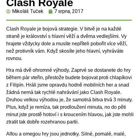
Clash Royale
Mikoláš Tuček
7 srpna, 2017
Clash Royale je bojová strategie. V bitvě je na každé
straně je království s hlavní věží a dvěma vedlejšími. Vy
hrajete vždycky dole a musíte nepříteli pobořit více věží,
než protivník vám. Když skosíte jeho hlavní, vyhráváte
rovnou.
Hra má dvě ohromné výhody. Zaprvé se dostanete do hry
během pár vteřin, přestože budete bojovat proti chlapíkovi
z Filipín. Hráli jsme opravdu hodně mobilních her a snad
žádná nemá tak rychlé nahrávání jako Clash Royale.
Druhou velkou výhodou je, že samotná bitva trvá 3 minuty.
Plus, když je remíza, tak prodloužení minuta, no do pěti
minut jste prostě hotoví i s kroucením hlavou, jak jste mohli
ztratit tak dobře rozehranou partii.
Alfou a omegou hry jsou jednotky. Silné, pomalé, malé,