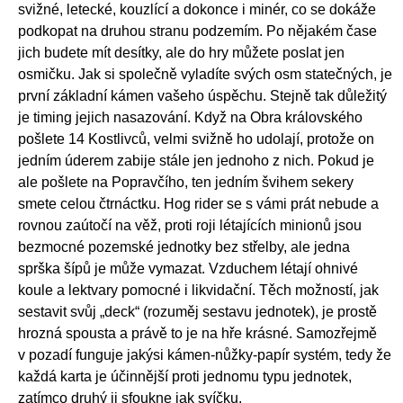
svižné, letecké, kouzlící a dokonce i minér, co se dokáže
podkopat na druhou stranu podzemím. Po nějakém čase
jich budete mít desítky, ale do hry můžete poslat jen
osmičku. Jak si společně vyladíte svých osm statečných, je
první základní kámen vašeho úspěchu. Stejně tak důležitý
je timing jejich nasazování. Když na Obra královského
pošlete 14 Kostlivců, velmi svižně ho udolají, protože on
jedním úderem zabije stále jen jednoho z nich. Pokud je
ale pošlete na Popravčího, ten jedním švihem sekery
smete celou čtrnáctku. Hog rider se s vámi prát nebude a
rovnou zaútočí na věž, proti roji létajících minionů jsou
bezmocné pozemské jednotky bez střelby, ale jedna
sprška šípů je může vymazat. Vzduchem létají ohnivé
koule a lektvary pomocné i likvidační. Těch možností, jak
sestavit svůj „deck“ (rozuměj sestavu jednotek), je prostě
hrozná spousta a právě to je na hře krásné. Samozřejmě
v pozadí funguje jakýsi kámen-nůžky-papír systém, tedy že
každá karta je účinnější proti jednomu typu jednotek,
zatímco druhý ji sfoukne jak svíčku.