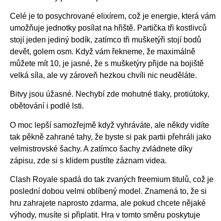
Celé je to posychrované elixírem, což je energie, která vám
umožňuje jednotky posílat na hřiště. Partička tři kostlivců
stojí jeden jediný bodík, zatímco tři mušketýři stojí bodů
devět, golem osm. Když vám řekneme, že maximálně
můžete mít 10, je jasné, že s mušketýry přijde na bojiště
velká síla, ale vy zároveň hezkou chvíli nic neuděláte.
Bitvy jsou úžasné. Nechybí zde mohutné tlaky, protiútoky,
obětování i podlé lsti.
O moc lepší samozřejmě když vyhráváte, ale někdy vidíte
tak pěkně zahrané tahy, že byste si pak partii přehráli jako
velmistrovské šachy. A zatímco šachy zvládnete díky
zápisu, zde si s klidem pustíte záznam videa.
Clash Royale spadá do tak zvaných freemium titulů, což je
poslední dobou velmi oblíbený model. Znamená to, že si
hru zahrajete naprosto zdarma, ale pokud chcete nějaké
výhody, musíte si připlatit. Hra v tomto směru poskytuje