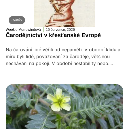
Bylinky
Wookie Morrowindová
15 července, 2026
Čarodějnictví v křesťanské Evropě
Na čarování lidé věřili od nepaměti. V období klidu a
míru byli lidé, považovaní za čaroděje, většinou
necháváni na pokoji. V období nestability nebo....