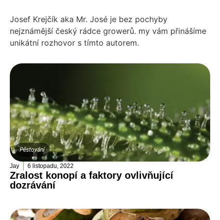
Josef Krejčík aka Mr. José je bez pochyby
nejznámější český rádce growerů. my vám přinášíme
unikátní rozhovor s tímto autorem.
Pěstování
Jay
6 listopadu, 2022
Zralost konopí a faktory ovlivňující
dozrávání