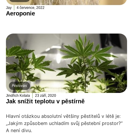
Jay
4 července, 2022
Aeroponie
Pěstování
Jindřich Kotala
23 září, 2020
Jak snížit teplotu v pěstírně
Hlavní otázkou absolutní většiny pěstitelů v létě je:
„Jakým způsobem uchladím svůj pěstební prostor?“
A není divu.