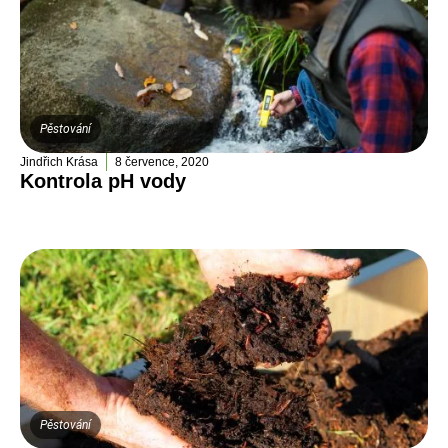
Pěstování
Jindřich Krása
8 července, 2020
Kontrola pH vody
Pěstování