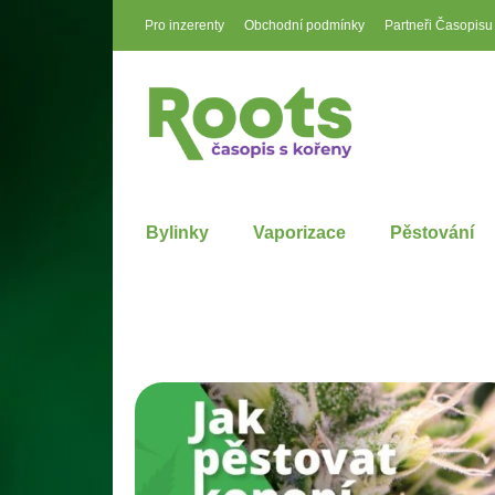
Pro inzerenty
Obchodní podmínky
Partneři Časopisu
Bylinky
Vaporizace
Pěstování