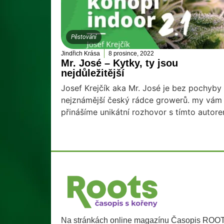
Pěstování
Jindřich Krása
8 prosince, 2022
Mr. José – Kytky, ty jsou
nejdůležitější
Josef Krejčík aka Mr. José je bez pochyby
nejznámější český rádce growerů. my vám
přinášíme unikátní rozhovor s tímto autore
Na stránkách online magazínu Časopis ROO