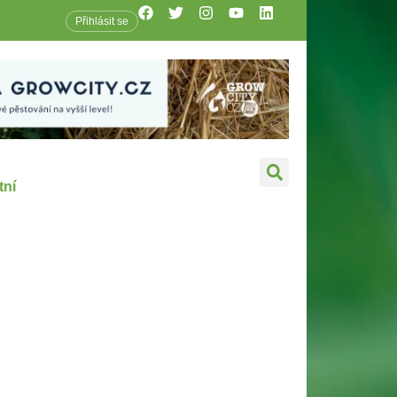
Přihlásit se
tní