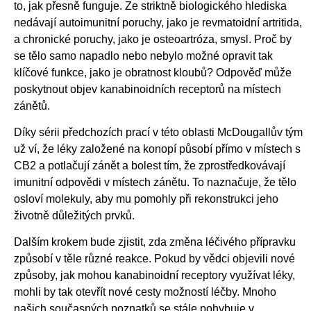
to, jak přesně funguje. Ze striktně biologického hlediska
nedávají autoimunitní poruchy, jako je revmatoidní artritida,
a chronické poruchy, jako je osteoartróza, smysl. Proč by
se tělo samo napadlo nebo nebylo možné opravit tak
klíčové funkce, jako je obratnost kloubů? Odpověď může
poskytnout objev kanabinoidních receptorů na místech
zánětů.
Díky sérii předchozích prací v této oblasti McDougallův tým
už ví, že léky založené na konopí působí přímo v místech s
CB2 a potlačují zánět a bolest tím, že zprostředkovávají
imunitní odpovědi v místech zánětu. To naznačuje, že tělo
osloví molekuly, aby mu pomohly při rekonstrukci jeho
životně důležitých prvků.
Dalším krokem bude zjistit, zda změna léčivého přípravku
způsobí v těle různé reakce. Pokud by vědci objevili nové
způsoby, jak mohou kanabinoidní receptory využívat léky,
mohli by tak otevřít nové cesty možností léčby. Mnoho
našich současných poznatků se stále pohybuje v