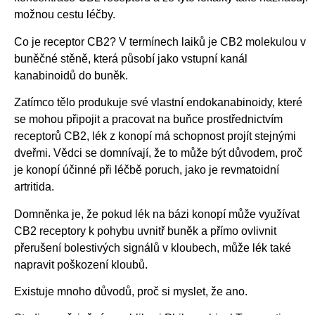
možnou cestu léčby.
Co je receptor CB2? V termínech laiků je CB2 molekulou v
buněčné stěně, která působí jako vstupní kanál
kanabinoidů do buněk.
Zatímco tělo produkuje své vlastní endokanabinoidy, které
se mohou připojit a pracovat na buňce prostřednictvím
receptorů CB2, lék z konopí má schopnost projít stejnými
dveřmi. Vědci se domnívají, že to může být důvodem, proč
je konopí účinné při léčbě poruch, jako je revmatoidní
artritida.
Domněnka je, že pokud lék na bázi konopí může využívat
CB2 receptory k pohybu uvnitř buněk a přímo ovlivnit
přerušení bolestivých signálů v kloubech, může lék také
napravit poškození kloubů.
Existuje mnoho důvodů, proč si myslet, že ano.