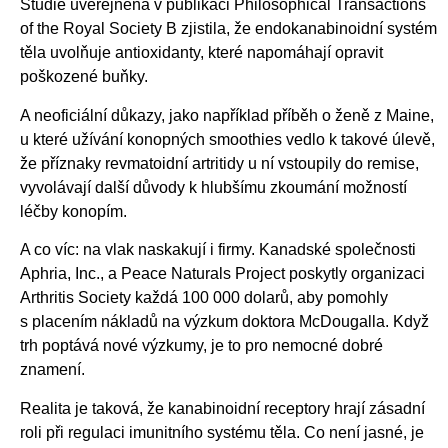
Studie uveřejněná v publikaci Philosophical Transactions
of the Royal Society B zjistila, že endokanabinoidní systém
těla uvolňuje antioxidanty, které napomáhají opravit
poškozené buňky.
A neoficiální důkazy, jako například příběh o ženě z Maine,
u které užívání konopných smoothies vedlo k takové úlevě,
že příznaky revmatoidní artritidy u ní vstoupily do remise,
vyvolávají další důvody k hlubšímu zkoumání možností
léčby konopím.
A co víc: na vlak naskakují i firmy. Kanadské společnosti
Aphria, Inc., a Peace Naturals Project poskytly organizaci
Arthritis Society každá 100 000 dolarů, aby pomohly
s placením nákladů na výzkum doktora McDougalla. Když
trh poptává nové výzkumy, je to pro nemocné dobré
znamení.
Realita je taková, že kanabinoidní receptory hrají zásadní
roli při regulaci imunitního systému těla. Co není jasné, je