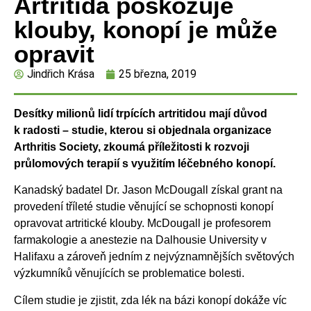
Artritida poškozuje
klouby, konopí je může
opravit
Jindřich Krása
25 března, 2019
Desítky milionů lidí trpících artritidou mají důvod
k radosti – studie, kterou si objednala organizace
Arthritis Society, zkoumá příležitosti k rozvoji
průlomových terapií s využitím léčebného konopí.
Kanadský badatel Dr. Jason McDougall získal grant na
provedení tříleté studie věnující se schopnosti konopí
opravovat artritické klouby. McDougall je profesorem
farmakologie a anestezie na Dalhousie University v
Halifaxu a zároveň jedním z nejvýznamnějších světových
výzkumníků věnujících se problematice bolesti.
Cílem studie je zjistit, zda lék na bázi konopí dokáže víc