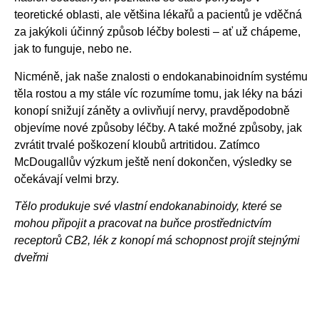
teoretické oblasti, ale většina lékařů a pacientů je vděčná
za jakýkoli účinný způsob léčby bolesti – ať už chápeme,
jak to funguje, nebo ne.
Nicméně, jak naše znalosti o endokanabinoidním systému
těla rostou a my stále víc rozumíme tomu, jak léky na bázi
konopí snižují záněty a ovlivňují nervy, pravděpodobně
objevíme nové způsoby léčby. A také možné způsoby, jak
zvrátit trvalé poškození kloubů artritidou. Zatímco
McDougallův výzkum ještě není dokončen, výsledky se
očekávají velmi brzy.
Tělo produkuje své vlastní endokanabinoidy, které se
mohou připojit a pracovat na buňce prostřednictvím
receptorů CB2, lék z konopí má schopnost projít stejnými
dveřmi