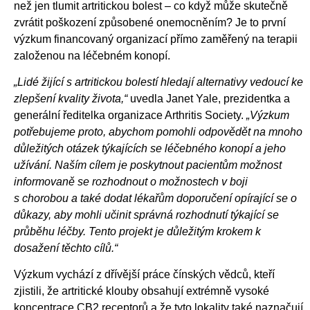
než jen tlumit artritickou bolest – co když může skutečně
zvrátit poškození způsobené onemocněním? Je to první
výzkum financovaný organizací přímo zaměřený na terapii
založenou na léčebném konopí.
„Lidé žijící s artritickou bolestí hledají alternativy vedoucí ke
zlepšení kvality života,“
uvedla Janet Yale, prezidentka a
generální ředitelka organizace Arthritis Society.
„Výzkum
potřebujeme proto, abychom pomohli odpovědět na mnoho
důležitých otázek týkajících se léčebného konopí a jeho
užívání. Naším cílem je poskytnout pacientům možnost
informovaně se rozhodnout o možnostech v boji
s chorobou a také dodat lékařům doporučení opírající se o
důkazy, aby mohli učinit správná rozhodnutí týkající se
průběhu léčby. Tento projekt je důležitým krokem k
dosažení těchto cílů.“
Výzkum vychází z dřívější práce čínských vědců, kteří
zjistili, že artritické klouby obsahují extrémně vysoké
koncentrace CB2 receptorů a že tyto lokality také naznačují