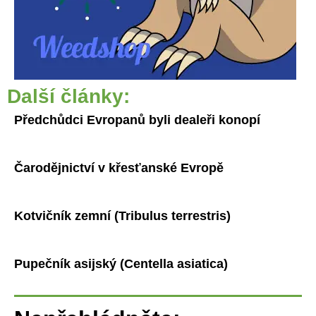
Další články:
Předchůdci Evropanů byli dealeři konopí
Čarodějnictví v křesťanské Evropě
Kotvičník zemní (Tribulus terrestris)
Pupečník asijský (Centella asiatica)