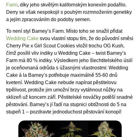
Farm
, díky jeho skvělým kalifornským konexím podařilo.
Derry se však nespokojil s pouhým rozmnožením genetiky
a jejím zpracováním do podoby semen.
To není styl Barney’s Farm. Místo toho se snažil přidat
Wedding Cake
svou vlastní stopu tím, že do původní směsi
Cherry Pie x Girl Scout Cookies vložil trochu OG Kush,
čímž posílil vliv indiky u Wedding Cake – twist Barney’s
Farm má 80 % indiky. Výsledkem jeho šlechtitelského úsilí
je oceňovnaná odrůda s úžasnými vlastnostmi: Wedding
Cake à la Barney’s potřebuje maximálně 55-60 dnů
kvetení. Wedding Cake nebude napínat pěstitelovu
trpělivost, protože jim umožní brzy vytáhnout nůžky na
sklizeň už koncem září. Pěstitelské nováčky potěší snadné
pěstování. Barney’s jí řadí na stupnici obtížnosti do 5 na
stupeň 1 – pozdravte jednoduchost pěstování konopí!