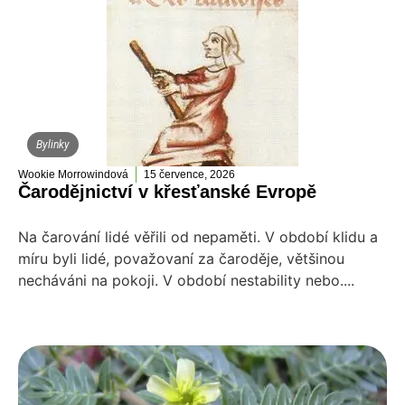
Bylinky
Wookie Morrowindová
15 července, 2026
Čarodějnictví v křesťanské Evropě
Na čarování lidé věřili od nepaměti. V období klidu a
míru byli lidé, považovaní za čaroděje, většinou
necháváni na pokoji. V období nestability nebo....