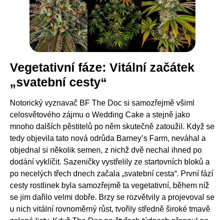
Vegetativní fáze: Vitální začátek
„svatební cesty“
Notorický vyznavač BF The Doc si samozřejmě všiml
celosvětového zájmu o Wedding Cake a stejně jako
mnoho dalších pěstitelů po něm skutečně zatoužil. Když se
tedy objevila tato nová odrůda Barney’s Farm, neváhal a
objednal si několik semen, z nichž dvě nechal ihned po
dodání vyklíčit. Sazeničky vystřelily ze startovních bloků a
po necelých třech dnech začala „svatební cesta“. První fází
cesty rostlinek byla samozřejmě ta vegetativní, během níž
se jim dařilo velmi dobře. Brzy se rozvětvily a projevoval se
u nich vitální rovnoměrný růst, tvořily středně široké tmavě