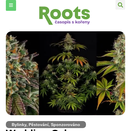
Bylinky
,
Pěstování
,
Sponzorováno