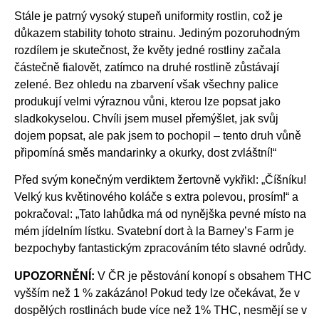
Stále je patrný vysoký stupeň uniformity rostlin, což je
důkazem stability tohoto strainu. Jediným pozoruhodným
rozdílem je skutečnost, že květy jedné rostliny začala
částečně fialovět, zatímco na druhé rostlině zůstávají
zelené. Bez ohledu na zbarvení však všechny palice
produkují velmi výraznou vůni, kterou lze popsat jako
sladkokyselou. Chvíli jsem musel přemýšlet, jak svůj
dojem popsat, ale pak jsem to pochopil – tento druh vůně
připomíná směs mandarinky a okurky, dost zvláštní!“
Před svým konečným verdiktem žertovně vykřikl: „Číšníku!
Velký kus květinového koláče s extra polevou, prosím!“ a
pokračoval: „Tato lahůdka má od nynějška pevné místo na
mém jídelním lístku. Svatební dort à la Barney’s Farm je
bezpochyby fantastickým zpracováním této slavné odrůdy.
UPOZORNĚNÍ:
V ČR je pěstování konopí s obsahem THC
vyšším než 1 % zakázáno! Pokud tedy lze očekávat, že v
dospělých rostlinách bude více než 1% THC, nesmějí se v