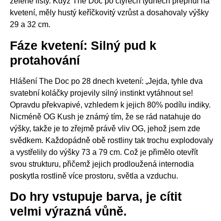
zelené listy. Když The Doc po čtyřech týdnech přepnul na
kvetení, měly hustý keříčkovitý vzrůst a dosahovaly výšky
29 a 32 cm.
Fáze kvetení: Silný pud k
protahování
Hlášení The Doc po 28 dnech kvetení: „Jejda, tyhle dva
svatební koláčky projevily silný instinkt vytáhnout se!
Opravdu překvapivé, vzhledem k jejich 80% podílu indiky.
Nicméně OG Kush je známý tím, že se rád natahuje do
výšky, takže je to zřejmě právě vliv OG, jehož jsem zde
svědkem. Každopádně obě rostliny tak trochu explodovaly
a vystřelily do výšky 73 a 79 cm. Což je přimělo otevřít
svou strukturu, přičemž jejich prodloužená internodia
poskytla rostlině více prostoru, světla a vzduchu.
Do hry vstupuje barva, je cítit
velmi výrazná vůně.