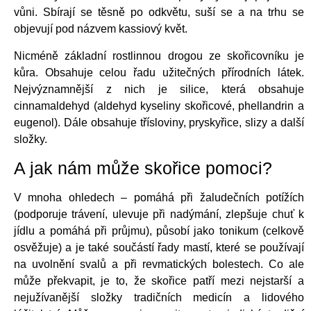
vůni. Sbírají se těsně po odkvětu, suší se a na trhu se
objevují pod názvem kassiový květ.
Nicméně základní rostlinnou drogou ze skořicovníku je
kůra. Obsahuje celou řadu užitečných přírodních látek.
Nejvýznamnější z nich je silice, která obsahuje
cinnamaldehyd (aldehyd kyseliny skořicové, phellandrin a
eugenol). Dále obsahuje třísloviny, pryskyřice, slizy a další
složky.
A jak nám může skořice pomoci?
V mnoha ohledech – pomáhá při žaludečních potížích
(podporuje trávení, ulevuje při nadýmání, zlepšuje chuť k
jídlu a pomáhá při průjmu), působí jako tonikum (celkově
osvěžuje) a je také součástí řady mastí, které se používají
na uvolnění svalů a při revmatických bolestech. Co ale
může překvapit, je to, že skořice patří mezi nejstarší a
nejužívanější složky tradičních medicín a lidového