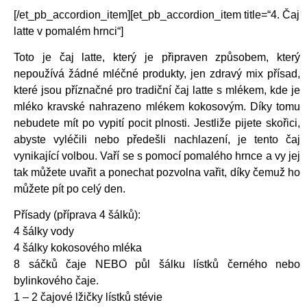
[/et_pb_accordion_item][et_pb_accordion_item title=“4. Čaj
latte v pomalém hrnci“]
Toto je čaj latte, který je připraven způsobem, který
nepoužívá žádné mléčné produkty, jen zdravý mix přísad,
které jsou příznačné pro tradiční čaj latte s mlékem, kde je
mléko kravské nahrazeno mlékem kokosovým. Díky tomu
nebudete mít po vypití pocit plnosti. Jestliže pijete skořici,
abyste vyléčili nebo předešli nachlazení, je tento čaj
vynikající volbou. Vaří se s pomocí pomalého hrnce a vy jej
tak můžete uvařit a ponechat pozvolna vařit, díky čemuž ho
můžete pít po celý den.
Přísady (příprava 4 šálků):
4 šálky vody
4 šálky kokosového mléka
8 sáčků čaje NEBO půl šálku lístků černého nebo
bylinkového čaje.
1 – 2 čajové lžičky lístků stévie