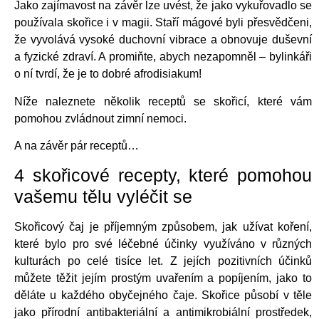
Jako zajímavost na závěr lze uvést, že jako vykuřovadlo se
používala skořice i v magii. Staří mágové byli přesvědčeni,
že vyvolává vysoké duchovní vibrace a obnovuje duševní
a fyzické zdraví. A promiňte, abych nezapomněl – bylinkáři
o ní tvrdí, že je to dobré afrodisiakum!
Níže naleznete několik receptů se skořicí, které vám
pomohou zvládnout zimní nemoci.
A na závěr pár receptů…
4 skořicové recepty, které pomohou
vašemu tělu vyléčit se
Skořicový čaj je příjemným způsobem, jak užívat koření,
které bylo pro své léčebné účinky využíváno v různých
kulturách po celé tisíce let. Z jejích pozitivních účinků
můžete těžit jejím prostým uvařením a popíjením, jako to
děláte u každého obyčejného čaje. Skořice působí v těle
jako přírodní antibakteriální a antimikrobiální prostředek,