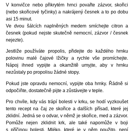
V konvičce nebo přikrytém hrnci povařte zázvor, skořici
(nebo skořicové tyčinky) a nakrájený česnek a to po dobu
asi 15 minut.
Ve dvou šálcích naplněných medem smíchejte citron a
česnek (pokud nejste skutečně nemocní, zázvor / česnek
nejezte).
Jestliže používáte propolis, přidejte do každého hrnku
polovinu malé čajové lžičky a rychle vše promíchejte.
Nápoj ihned vypijte a okamžitě umyjte, aby v hrnku
nezůstaly po propolisu žádné stopy.
Pokud jste opravdu nemocní, vypijte oba hrnky. Řádně si
odpočiňte, dostatečně pijte a zůstávejte v teple.
Pro chvíle, kdy vás trápí bolesti v krku, se hodí vyzkoušet
tento recept na čaj ze skořice a dalších přísad, které jej
zklidní. Jedná se o odvar, v němž je skořice, med a zázvor.
Pomůže nejen zklidnit krk, ale také napomůže v boji
s příčinou bolesti. Mléko, které je v něm použito, není