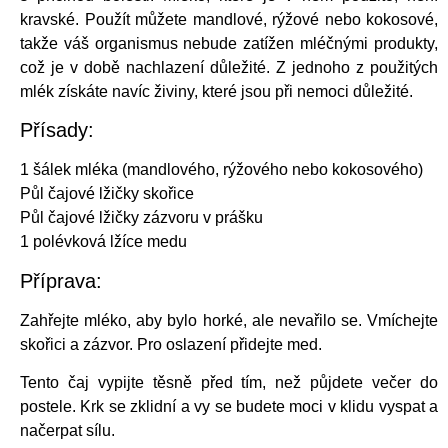
kravské. Použít můžete mandlové, rýžové nebo kokosové,
takže váš organismus nebude zatížen mléčnými produkty,
což je v době nachlazení důležité. Z jednoho z použitých
mlék získáte navíc živiny, které jsou při nemoci důležité.
Přísady:
1 šálek mléka (mandlového, rýžového nebo kokosového)
Půl čajové lžičky skořice
Půl čajové lžičky zázvoru v prášku
1 polévková lžíce medu
Příprava:
Zahřejte mléko, aby bylo horké, ale nevařilo se. Vmíchejte
skořici a zázvor. Pro oslazení přidejte med.
Tento čaj vypijte těsně před tím, než půjdete večer do
postele. Krk se zklidní a vy se budete moci v klidu vyspat a
načerpat sílu.