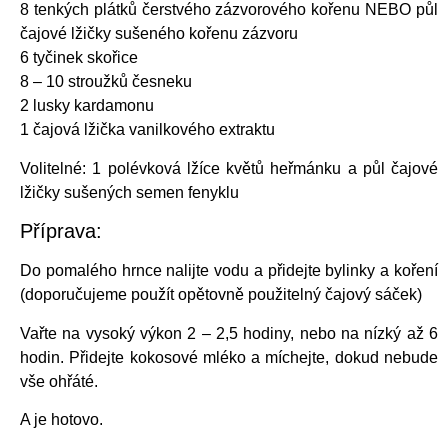
8 tenkých plátků čerstvého zázvorového kořenu NEBO půl
čajové lžičky sušeného kořenu zázvoru
6 tyčinek skořice
8 – 10 stroužků česneku
2 lusky kardamonu
1 čajová lžička vanilkového extraktu
Volitelné: 1 polévková lžíce květů heřmánku a půl čajové
lžičky sušených semen fenyklu
Příprava:
Do pomalého hrnce nalijte vodu a přidejte bylinky a koření
(doporučujeme použít opětovně použitelný čajový sáček)
Vařte na vysoký výkon 2 – 2,5 hodiny, nebo na nízký až 6
hodin. Přidejte kokosové mléko a míchejte, dokud nebude
vše ohřáté.
A je hotovo.