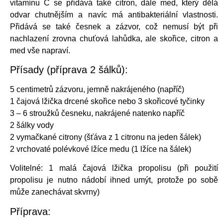
vitamínu C se přidává také citron, dále med, který dělá
odvar chutnějším a navíc má antibakteriální vlastnosti.
Přidává se také česnek a zázvor, což nemusí být při
nachlazení zrovna chuťová lahůdka, ale skořice, citron a
med vše napraví.
Přísady (příprava 2 šálků):
5 centimetrů zázvoru, jemně nakrájeného (napříč)
1 čajová lžička drcené skořice nebo 3 skořicové tyčinky
3 – 6 stroužků česneku, nakrájené natenko napříč
2 šálky vody
2 vymačkané citrony (šťáva z 1 citronu na jeden šálek)
2 vrchovaté polévkové lžíce medu (1 lžíce na šálek)
Volitelné: 1 malá čajová lžička propolisu (při použití
propolisu je nutno nádobí ihned umýt, protože po sobě
může zanechávat skvrny)
Příprava: