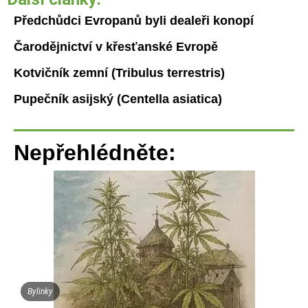
Předchůdci Evropanů byli dealeři konopí
Čarodějnictví v křesťanské Evropě
Kotvičník zemní (Tribulus terrestris)
Pupečník asijský (Centella asiatica)
Nepřehlédněte:
Bylinky