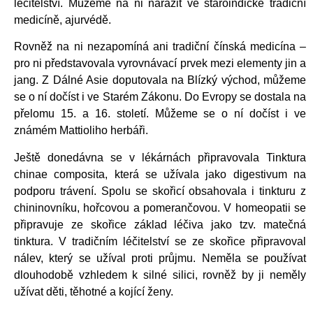
léčitelství. Můžeme na ni narazit ve staroindické tradiční
medicíně, ajurvédě.
Rovněž na ni nezapomíná ani tradiční čínská medicína –
pro ni představovala vyrovnávací prvek mezi elementy jin a
jang. Z Dálné Asie doputovala na Blízký východ, můžeme
se o ní dočíst i ve Starém Zákonu. Do Evropy se dostala na
přelomu 15. a 16. století. Můžeme se o ní dočíst i ve
známém Mattioliho herbáři.
Ještě donedávna se v lékárnách připravovala Tinktura
chinae composita, která se užívala jako digestivum na
podporu trávení. Spolu se skořicí obsahovala i tinkturu z
chininovníku, hořcovou a pomerančovou. V homeopatii se
připravuje ze skořice základ léčiva jako tzv. matečná
tinktura. V tradičním léčitelství se ze skořice připravoval
nálev, který se užíval proti průjmu. Neměla se používat
dlouhodobě vzhledem k silné silici, rovněž by ji neměly
užívat děti, těhotné a kojící ženy.