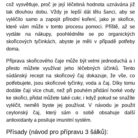
což vysvětluje, proč je její léčebná hodnota uznávána již
tak dlouhou dobu. Vždy je lepší dát tělu šanci, aby se
vyléčilo samo a zapojit přírodní koření, jako je skořice,
které vám může v tomto procesu pomoci. Příště, až se
vydáte na nákupy, poohlédněte se po organických
skořicových tyčinkách, abyste je měli v případě potřeby
doma.
Příprava skořicového čaje může být velmi jednoduchá a i
přesto můžete využívat jeho léčebných účinků. Tento
súdánský recept na skořicový čaj dokazuje, že vše, co
potřebujete, jsou skořicové tyčinky, voda a čaj. Díky tomu
dodáte čaji více chuti, než při pouhém přidání horké vody
ke skořici, přidat můžete také cukr, i když pokud se snažíte
vyléčit, neměli byste jej používat. V návodu je použit
ceylonský čaj, který sám o sobě obsahuje další
antioxidanty a posiluje imunitní systém.
Přísady (návod pro přípravu 3 šálků):