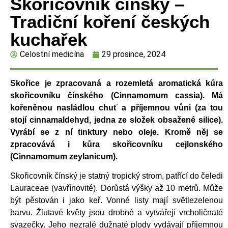
Skořicovník čínský –
Tradiční koření českých
kuchařek
Celostní medicína
29 prosince, 2024
Skořice je zpracovaná a rozemletá aromatická kůra
skořicovníku čínského (Cinnamomum cassia). Má
kořeněnou nasládlou chuť a příjemnou vůni (za tou
stojí cinnamaldehyd, jedna ze složek obsažené silice).
Vyrábí se z ní tinktury nebo oleje. Kromě něj se
zpracovává i kůra skořicovníku cejlonského
(Cinnamomum zeylanicum).
Skořicovník čínský je statný tropický strom, patřící do čeledi
Lauraceae (vavřínovité). Dorůstá výšky až 10 metrů. Může
být pěstován i jako keř. Vonné listy mají světlezelenou
barvu. Žlutavé květy jsou drobné a vytvářejí vrcholičnaté
svazečky. Jeho nezralé dužnaté plody vydávají příjemnou