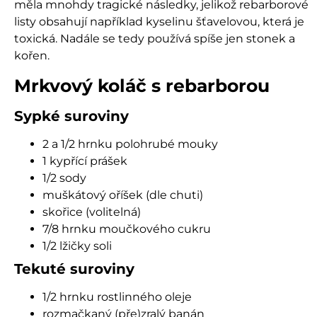
měla mnohdy tragické následky, jelikož rebarborové
listy obsahují například kyselinu šťavelovou, která je
toxická. Nadále se tedy používá spíše jen stonek a
kořen.
Mrkvový koláč s rebarborou
Sypké suroviny
2 a 1/2 hrnku polohrubé mouky
1 kypřící prášek
1/2 sody
muškátový oříšek (dle chuti)
skořice (volitelná)
7/8 hrnku moučkového cukru
1/2 lžičky soli
Tekuté suroviny
1/2 hrnku rostlinného oleje
rozmačkaný (pře)zralý banán