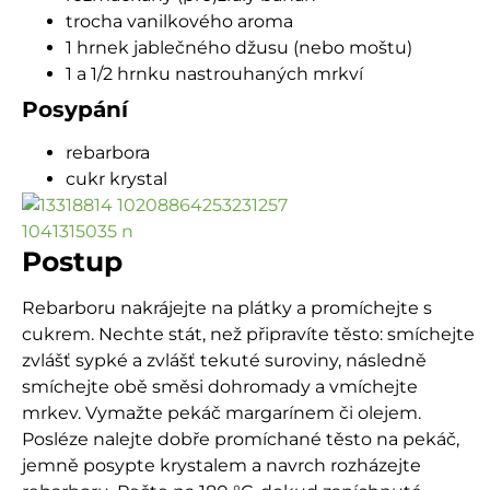
trocha vanilkového aroma
1 hrnek jablečného džusu (nebo moštu)
1 a 1/2 hrnku nastrouhaných mrkví
Posypání
rebarbora
cukr krystal
Postup
Rebarboru nakrájejte na plátky a promíchejte s
cukrem. Nechte stát, než připravíte těsto: smíchejte
zvlášť sypké a zvlášť tekuté suroviny, následně
smíchejte obě směsi dohromady a vmíchejte
mrkev. Vymažte pekáč margarínem či olejem.
Posléze nalejte dobře promíchané těsto na pekáč,
jemně posypte krystalem a navrch rozházejte