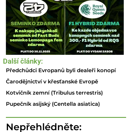
Další články:
Předchůdci Evropanů byli dealeři konopí
Čarodějnictví v křesťanské Evropě
Kotvičník zemní (Tribulus terrestris)
Pupečník asijský (Centella asiatica)
Nepřehlédněte: