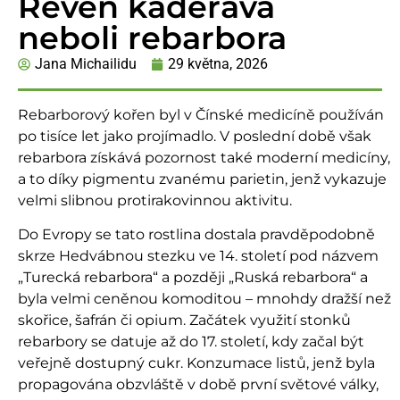
Reveň kadeřavá
neboli rebarbora
Jana Michailidu
29 května, 2026
Rebarborový kořen byl v Čínské medicíně používán
po tisíce let jako projímadlo. V poslední době však
rebarbora získává pozornost také moderní medicíny,
a to díky pigmentu zvanému parietin, jenž vykazuje
velmi slibnou protirakovinnou aktivitu.
Do Evropy se tato rostlina dostala pravděpodobně
skrze Hedvábnou stezku ve 14. století pod názvem
„Turecká rebarbora“ a později „Ruská rebarbora“ a
byla velmi ceněnou komoditou – mnohdy dražší než
skořice, šafrán či opium. Začátek využití stonků
rebarbory se datuje až do 17. století, kdy začal být
veřejně dostupný cukr. Konzumace listů, jenž byla
propagována obzvláště v době první světové války,