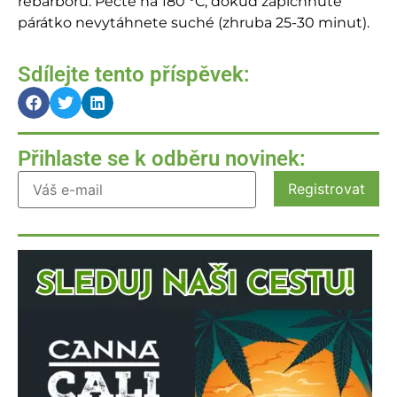
rebarboru. Pečte na 180 °C, dokud zapíchnuté
párátko nevytáhnete suché (zhruba 25-30 minut).
Sdílejte tento příspěvek:
Přihlaste se k odběru novinek: