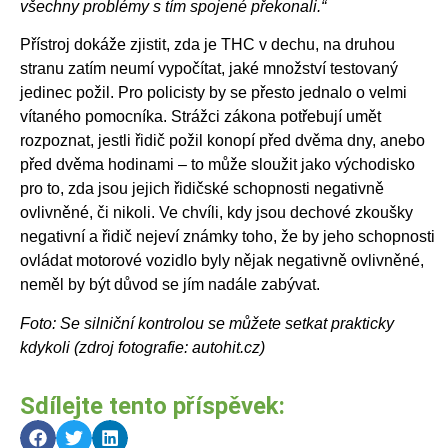
všechny problémy s tím spojené překonali.“
Přístroj dokáže zjistit, zda je THC v dechu, na druhou
stranu zatím neumí vypočítat, jaké množství testovaný
jedinec požil. Pro policisty by se přesto jednalo o velmi
vítaného pomocníka. Strážci zákona potřebují umět
rozpoznat, jestli řidič požil konopí před dvěma dny, anebo
před dvěma hodinami – to může sloužit jako východisko
pro to, zda jsou jejich řidičské schopnosti negativně
ovlivněné, či nikoli. Ve chvíli, kdy jsou dechové zkoušky
negativní a řidič nejeví známky toho, že by jeho schopnosti
ovládat motorové vozidlo byly nějak negativně ovlivněné,
neměl by být důvod se jím nadále zabývat.
Foto: Se silniční kontrolou se můžete setkat prakticky
kdykoli (zdroj fotografie: autohit.cz)
Sdílejte tento příspěvek: