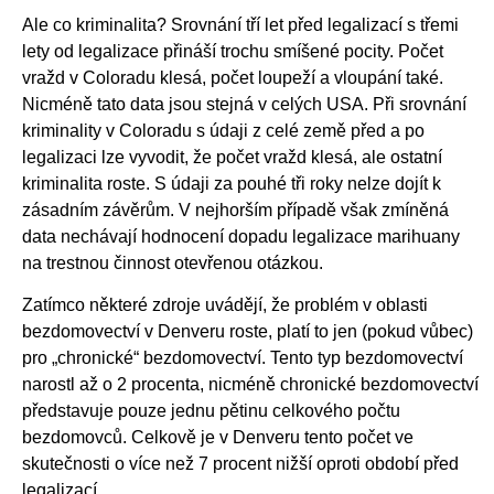
Ale co kriminalita? Srovnání tří let před legalizací s třemi
lety od legalizace přináší trochu smíšené pocity. Počet
vražd v Coloradu klesá, počet loupeží a vloupání také.
Nicméně tato data jsou stejná v celých USA. Při srovnání
kriminality v Coloradu s údaji z celé země před a po
legalizaci lze vyvodit, že počet vražd klesá, ale ostatní
kriminalita roste. S údaji za pouhé tři roky nelze dojít k
zásadním závěrům. V nejhorším případě však zmíněná
data nechávají hodnocení dopadu legalizace marihuany
na trestnou činnost otevřenou otázkou.
Zatímco některé zdroje uvádějí, že problém v oblasti
bezdomovectví v Denveru roste, platí to jen (pokud vůbec)
pro „chronické“ bezdomovectví. Tento typ bezdomovectví
narostl až o 2 procenta, nicméně chronické bezdomovectví
představuje pouze jednu pětinu celkového počtu
bezdomovců. Celkově je v Denveru tento počet ve
skutečnosti o více než 7 procent nižší oproti období před
legalizací.