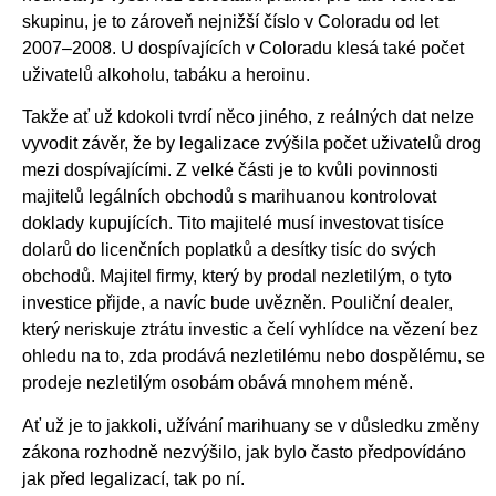
skupinu, je to zároveň nejnižší číslo v Coloradu od let
2007–2008. U dospívajících v Coloradu klesá také počet
uživatelů alkoholu, tabáku a heroinu.
Takže ať už kdokoli tvrdí něco jiného, z reálných dat nelze
vyvodit závěr, že by legalizace zvýšila počet uživatelů drog
mezi dospívajícími. Z velké části je to kvůli povinnosti
majitelů legálních obchodů s marihuanou kontrolovat
doklady kupujících. Tito majitelé musí investovat tisíce
dolarů do licenčních poplatků a desítky tisíc do svých
obchodů. Majitel firmy, který by prodal nezletilým, o tyto
investice přijde, a navíc bude uvězněn. Pouliční dealer,
který neriskuje ztrátu investic a čelí vyhlídce na vězení bez
ohledu na to, zda prodává nezletilému nebo dospělému, se
prodeje nezletilým osobám obává mnohem méně.
Ať už je to jakkoli, užívání marihuany se v důsledku změny
zákona rozhodně nezvýšilo, jak bylo často předpovídáno
jak před legalizací, tak po ní.