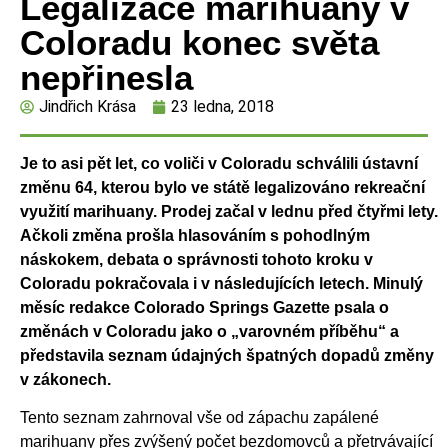
Legalizace marihuany v
Coloradu konec světa
nepřinesla
Jindřich Krása
23 ledna, 2018
Je to asi pět let, co voliči v Coloradu schválili ústavní
změnu 64, kterou bylo ve
státě legalizováno rekreační
využití marihuany. Prodej začal v lednu před čtyřmi lety.
Ačkoli změna prošla hlasováním s pohodlným
náskokem, debata o správnosti tohoto
kroku v
Coloradu pokračovala i v následujících letech. Minulý
měsíc redakce Colorado
Springs Gazette psala o
změnách v Coloradu jako o „varovném příběhu“ a
představila
seznam údajných špatných dopadů změny
v zákonech.
Tento seznam zahrnoval vše od zápachu zapálené
marihuany přes zvýšený počet bezdomovců a přetrvávající