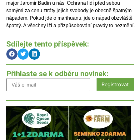
major Jaromír Badin u nás. Ochrana lidí před sebou
samými za cenu ztráty jejich svobody je obecně špatným
nápadem. Pokud jde o marihuanu, jde o nápad obzvláště
špatný. A všechny lži a přizpůsobování pravdy to nezmění.
Sdílejte tento příspěvek:
Přihlaste se k odběru novinek: