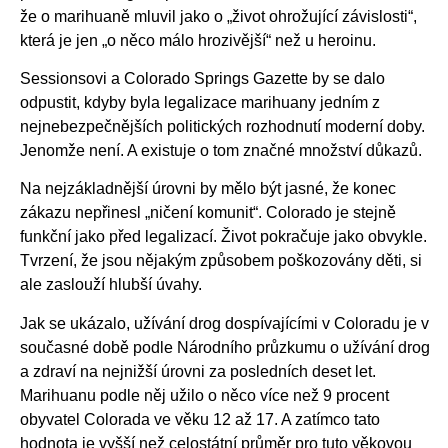
že o marihuaně mluvil jako o „život ohrožující závislosti“,
která je jen „o něco málo hrozivější“ než u heroinu.
Sessionsovi a Colorado Springs Gazette by se dalo
odpustit, kdyby byla legalizace marihuany jedním z
nejnebezpečnějších politických rozhodnutí moderní doby.
Jenomže není. A existuje o tom značné množství důkazů.
Na nejzákladnější úrovni by mělo být jasné, že konec
zákazu nepřinesl „ničení komunit“. Colorado je stejně
funkční jako před legalizací. Život pokračuje jako obvykle.
Tvrzení, že jsou nějakým způsobem poškozovány děti, si
ale zaslouží hlubší úvahy.
Jak se ukázalo, užívání drog dospívajícími v Coloradu je v
současné době podle Národního průzkumu o užívání drog
a zdraví na nejnižší úrovni za posledních deset let.
Marihuanu podle něj užilo o něco více než 9 procent
obyvatel Colorada ve věku 12 až 17. A zatímco tato
hodnota je vyšší než celostátní průměr pro tuto věkovou