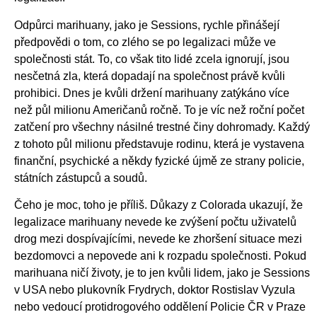
Odpůrci marihuany, jako je Sessions, rychle přinášejí
předpovědi o tom, co zlého se po legalizaci může ve
společnosti stát. To, co však tito lidé zcela ignorují, jsou
nesčetná zla, která dopadají na společnost právě kvůli
prohibici. Dnes je kvůli držení marihuany zatýkáno více
než půl milionu Američanů ročně. To je víc než roční počet
zatčení pro všechny násilné trestné činy dohromady. Každý
z tohoto půl milionu představuje rodinu, která je vystavena
finanční, psychické a někdy fyzické újmě ze strany policie,
státních zástupců a soudů.
Čeho je moc, toho je příliš. Důkazy z Colorada ukazují, že
legalizace marihuany nevede ke zvýšení počtu uživatelů
drog mezi dospívajícími, nevede ke zhoršení situace mezi
bezdomovci a nepovede ani k rozpadu společnosti. Pokud
marihuana ničí životy, je to jen kvůli lidem, jako je Sessions
v USA nebo plukovník Frydrych, doktor Rostislav Vyzula
nebo vedoucí protidrogového oddělení Policie ČR v Praze