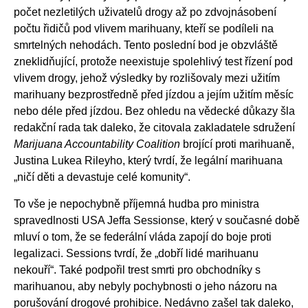
počet nezletilých uživatelů drogy až po zdvojnásobení
počtu řidičů pod vlivem marihuany, kteří se podíleli na
smrtelných nehodách. Tento poslední bod je obzvláště
zneklidňující, protože neexistuje spolehlivý test řízení pod
vlivem drogy, jehož výsledky by rozlišovaly mezi užitím
marihuany bezprostředně před jízdou a jejím užitím měsíc
nebo déle před jízdou. Bez ohledu na vědecké důkazy šla
redakční rada tak daleko, že citovala zakladatele sdružení
Marijuana Accountability Coalition
brojící proti marihuaně,
Justina Lukea Rileyho, který tvrdí, že legální marihuana
„ničí děti a devastuje celé komunity“.
To vše je nepochybně příjemná hudba pro ministra
spravedlnosti USA Jeffa Sessionse, který v současné době
mluví o tom, že se federální vláda zapojí do boje proti
legalizaci. Sessions tvrdí, že „dobří lidé marihuanu
nekouří“. Také podpořil trest smrti pro obchodníky s
marihuanou, aby nebyly pochybnosti o jeho názoru na
porušování drogové prohibice. Nedávno zašel tak daleko,