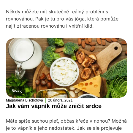
Někdy můžete mít skutečně reálný problém s
rovnováhou. Pak je tu pro vás jóga, která pomůže
najít ztracenou rovnováhu i vnitřní klid.
Rozvoj
Magdalena Bischofová
26 února, 2021
Jak vám vápník může zničit srdce
Máte spíše suchou pleť, občas křeče v nohou? Možná
je to vápník a jeho nedostatek. Jak se ale projevuje