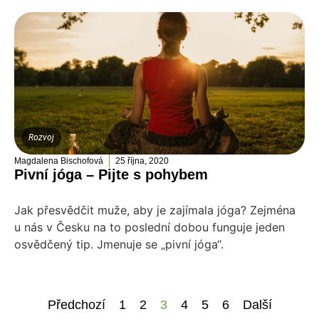
Rozvoj
Magdalena Bischofová
25 října, 2020
Pivní jóga – Pijte s pohybem
Jak přesvědčit muže, aby je zajímala jóga? Zejména
u nás v Česku na to poslední dobou funguje jeden
osvědčený tip. Jmenuje se „pivní jóga“.
Předchozí
1
2
3
4
5
6
Další