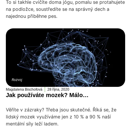
To si takhle cvičíte doma jógu, pomalu se protahujete
na podložce, soustředíte se na správný dech a
najednou přiběhne pes.
Rozvoj
Magdalena Bischofová
28 října, 2020
Jak používáte mozek? Málo…
Věříte v zázraky? Třeba jsou skutečné. Říká se, že
lidský mozek využíváme jen z 10 % a 90 % naší
mentální síly leží ladem.