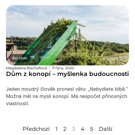
Bez obalu
Magdalena Bischofová
11 října, 2020
Dům z konopí – myšlenka budoucnosti
Jeden moudrý člověk pronesl větu: „Nebydlete blbě.“
Možná měl na mysli konopí. Má nespočet přínosných
vlastností.
Předchozí
1
2
3
4
5
Další