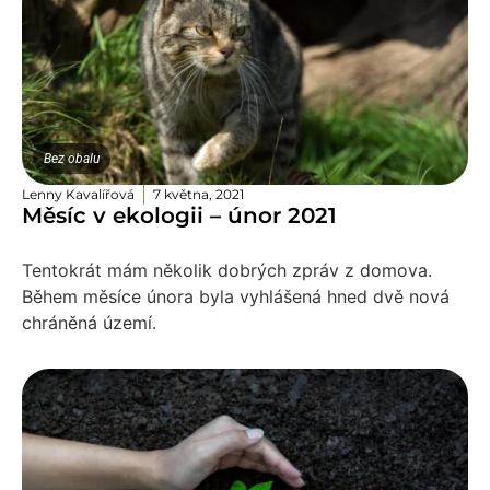
Bez obalu
Lenny Kavalířová
7 května, 2021
Měsíc v ekologii – únor 2021
Tentokrát mám několik dobrých zpráv z domova.
Během měsíce února byla vyhlášená hned dvě nová
chráněná území.