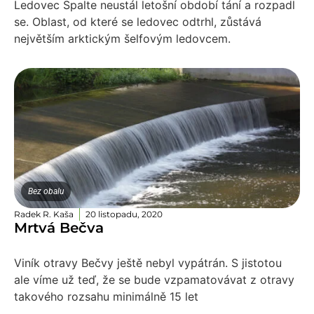
Ledovec Spalte neustál letošní období tání a rozpadl
se. Oblast, od které se ledovec odtrhl, zůstává
největším arktickým šelfovým ledovcem.
Bez obalu
Radek R. Kaša
20 listopadu, 2020
Mrtvá Bečva
Viník otravy Bečvy ještě nebyl vypátrán. S jistotou
ale víme už teď, že se bude vzpamatovávat z otravy
takového rozsahu minimálně 15 let