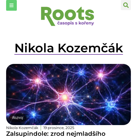
Nikola Kozemčák
Rozvoj
Nikola Kozemčák
19 prosince, 2025
Zalsupindole: zrod nejmladšího