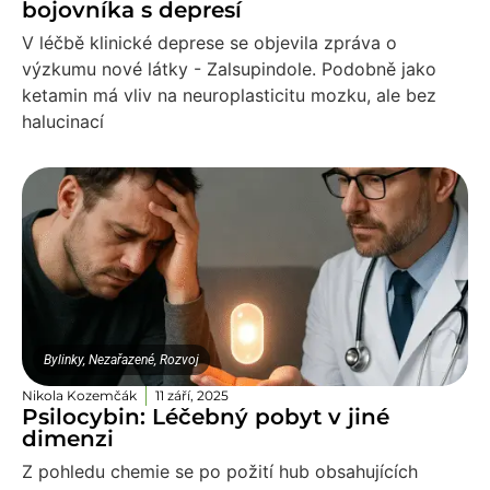
bojovníka s depresí
V léčbě klinické deprese se objevila zpráva o
výzkumu nové látky - Zalsupindole. Podobně jako
ketamin má vliv na neuroplasticitu mozku, ale bez
halucinací
Bylinky
,
Nezařazené
,
Rozvoj
Nikola Kozemčák
11 září, 2025
Psilocybin: Léčebný pobyt v jiné
dimenzi
Z pohledu chemie se po požití hub obsahujících