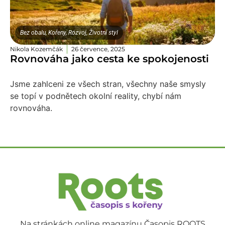
Bez obalu
,
Kořeny
,
Rozvoj
,
Životní styl
Nikola Kozemčák
26 července, 2025
Rovnováha jako cesta ke spokojenosti
Jsme zahlceni ze všech stran, všechny naše smysly
se topí v podnětech okolní reality, chybí nám
rovnováha.
Na stránkách online magazínu Časopis ROOTS