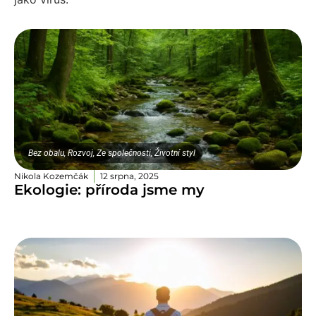
Bez obalu
,
Rozvoj
,
Ze společnosti
,
Životní styl
Nikola Kozemčák
12 srpna, 2025
Ekologie: příroda jsme my