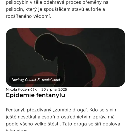
psilocybin v těle odehrává proces přeměny na
psilocin, který je spouštěčem stavů euforie a
rozšířeného vědomí.
Novinky
,
Ostatní
,
Ze společnosti
Nikola Kozemčák
30 srpna, 2025
Epidemie fentanylu
Fentanyl, přezdívaný „zombie droga“. Kdo se s ním
ještě nesetkal alespoň prostřednictvím zpráv, má
podle všeho velké štěstí. Tato droga se šíří doslova
jako virus.