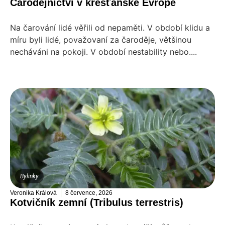
Čarodějnictví v křesťanské Evropě
Na čarování lidé věřili od nepaměti. V období klidu a
míru byli lidé, považovaní za čaroděje, většinou
necháváni na pokoji. V období nestability nebo....
Bylinky
Veronika Králová
8 července, 2026
Kotvičník zemní (Tribulus terrestris)