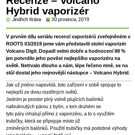
Recenze – Volcano
Hybrid vaporizér
Jindřich Krása
30 prosince, 2019
V prvním dílu seriálu recenzí vaporizérů zveřejněném v
ROOTS 03/2019 jsme vám představili stolní vaporizér
Volcano Digit. Dopadl velmi dobře a hodnocení 98 %
jen
potvrdilo jeho pověst nejlepšího vaporizéru na
světě. Netrvalo dlouho a nám, lépe řečeno mně, se na
stůl dostal jeho nejnovější nástupce – Volcano Hybrid.
Jak už jméno napovídá, toto zařízení v sobě spojuje to
nejlepší ze dvou rozdílných světů.
Jedním je prostor plný volně plujících balónků
nafouknutých párou z bylin, v tom druhém se
tyto páry inhalují přímo z vaporizéru, a to s využitím
trubičky, která se připojuje místo již
zmíněných balónků. Použití trubičky má podobné výhody