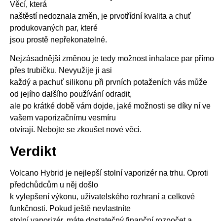
Věcí, která
naštěstí nedoznala změn, je prvotřídní kvalita a chuť
produkovaných par, které
jsou prostě nepřekonatelné.
Nejzásadnější změnou je tedy možnost inhalace par přímo
přes trubičku. Nevyužije ji asi
každý a pachuť silikonu při prvních potaženích vás může
od jejího dalšího používání odradit,
ale po krátké době vám dojde, jaké možnosti se díky ní ve
vašem vaporizačnímu vesmíru
otvírají. Nebojte se zkoušet nové věci.
Verdikt
Volcano Hybrid je nejlepší stolní vaporizér na trhu. Oproti
předchůdcům u něj došlo
k vylepšení výkonu, uživatelského rozhraní a celkové
funkčnosti. Pokud ještě nevlastníte
stolní vaporizér, máte dostatečný finanční rozpočet a