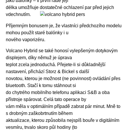
jako balónky – v první řadě její
délka umožňuje dostatečné ochlazení par před jejich
vdechnutím.
Příjemným bonusem je, že vlastníci předchozího modelu
mohou použít staré balónky i u
nového vaporizéru.
Volcano Hybrid se také honosí vylepšeným dotykovým
displejem, díky němuž je úprava
teplot zcela jednoduchá. Přejete-li si důkladnější
nastavení, přichází Storz & Bickel s další
novotou, kterou je možnost (ne povinnost) ovládání přes
bluetooth. Stačí k tomu stáhnout si
do chytrého mobilního telefonu aplikaci S&B a oba
přístroje spárovat. Celá tato operace by
vám měla v optimálním případě zabrat pár minut. Mně to
s drobným zaškobrtnutím během
aktualizace, kterou způsobila nejspíš bouře v digitálním
vesmíru, trvalo skoro půl hodiny (to