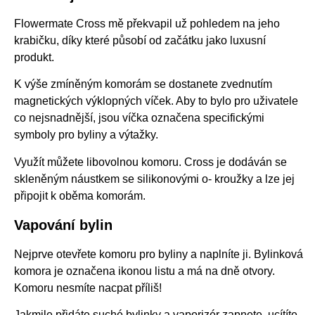
Flowermate Cross mě překvapil už pohledem na jeho
krabičku, díky které působí od začátku jako luxusní
produkt.
K výše zmíněným komorám se dostanete zvednutím
magnetických výklopných víček. Aby to bylo pro uživatele
co nejsnadnější, jsou víčka označena specifickými
symboly pro byliny a výtažky.
Využít můžete libovolnou komoru. Cross je dodáván se
skleněným náustkem se silikonovými o- kroužky a lze jej
připojit k oběma komorám.
Vapování bylin
Nejprve otevřete komoru pro byliny a naplníte ji. Bylinková
komora je označena ikonou listu a má na dně otvory.
Komoru nesmíte nacpat příliš!
Jakmile přidáte suché bylinky a vaporizér zapnete, ucítíte