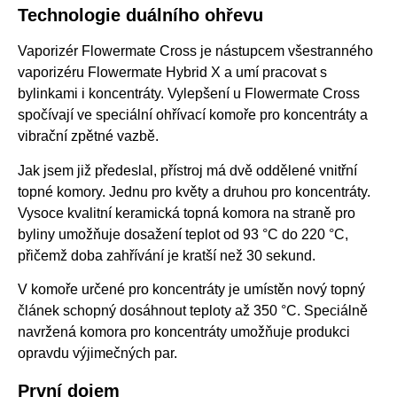
Technologie duálního ohřevu
Vaporizér Flowermate Cross je nástupcem všestranného
vaporizéru Flowermate Hybrid X a umí pracovat s
bylinkami i koncentráty. Vylepšení u Flowermate Cross
spočívají ve speciální ohřívací komoře pro koncentráty a
vibrační zpětné vazbě.
Jak jsem již předeslal, přístroj má dvě oddělené vnitřní
topné komory. Jednu pro květy a druhou pro koncentráty.
Vysoce kvalitní keramická topná komora na straně pro
byliny umožňuje dosažení teplot od 93 °C do 220 °C,
přičemž doba zahřívání je kratší než 30 sekund.
V komoře určené pro koncentráty je umístěn nový topný
článek schopný dosáhnout teploty až 350 °C. Speciálně
navržená komora pro koncentráty umožňuje produkci
opravdu výjimečných par.
První dojem