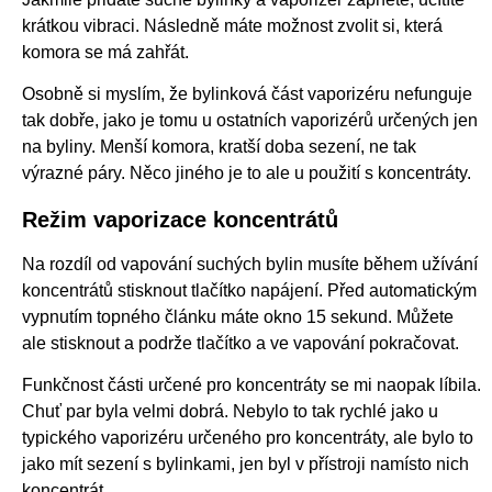
krátkou vibraci. Následně máte možnost zvolit si, která
komora se má zahřát.
Osobně si myslím, že bylinková část vaporizéru nefunguje
tak dobře, jako je tomu u ostatních vaporizérů určených jen
na byliny. Menší komora, kratší doba sezení, ne tak
výrazné páry. Něco jiného je to ale u použití s koncentráty.
Režim vaporizace koncentrátů
Na rozdíl od vapování suchých bylin musíte během užívání
koncentrátů stisknout tlačítko napájení. Před automatickým
vypnutím topného článku máte okno 15 sekund. Můžete
ale stisknout a podrže tlačítko a ve vapování pokračovat.
Funkčnost části určené pro koncentráty se mi naopak líbila.
Chuť par byla velmi dobrá. Nebylo to tak rychlé jako u
typického vaporizéru určeného pro koncentráty, ale bylo to
jako mít sezení s bylinkami, jen byl v přístroji namísto nich
koncentrát.