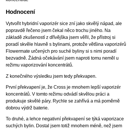
Hodnocení
Vytvořit hybridní vaporizér sice zní jako skvělý nápad, ale
popravdě řečeno jsem čekal něco trochu jiného. Na
základě zkušeností z dřívějška jsem věřil, že přístroj si
poradí skvěle hlavně s bylinami, protože většina vaporizérů
Flowermate určených pro suché byliny si s nimi poradí
bezvadně. Žádná očekávání jsem naproti tomu neměl u
režimu vaporizování koncentrátů.
Z konečného výsledku jsem tedy překvapen.
První překvapení je, že Cross je mnohem lepší vaporizér
koncentrátů. V tomto režimu odvádí skvělou práci a
produkuje skvělé páry. Rychle se zahřívá a má poměrně
dobrou výdrž baterie.
To druhé, a lehce negativní překvapení se týká vaporizace
suchých bylin. Dostal jsem totiž mnohem méně, než jsem