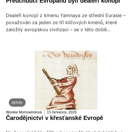
Předchůdci Evropanů byli dealeři konopí
Dealeři konopí z kmenu Yamnaya ze střední Eurasie –
považován za jeden ze tří klíčových kmenů, které
založily evropskou civilizaci – se v této době...
Bylinky
Wookie Morrowindová
15 července, 2026
Čarodějnictví v křesťanské Evropě