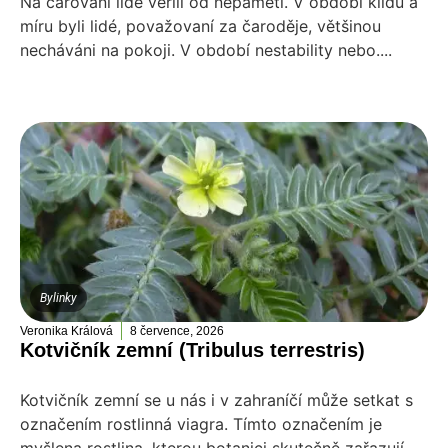
Na čarování lidé věřili od nepaměti. V období klidu a
míru byli lidé, považovaní za čaroděje, většinou
necháváni na pokoji. V období nestability nebo....
Bylinky
Veronika Králová
8 července, 2026
Kotvičník zemní (Tribulus terrestris)
Kotvičník zemní se u nás i v zahraníčí může setkat s
označením rostlinná viagra. Tímto označením je
myšlena rostlina, kterou botanici skutečně zařazují...