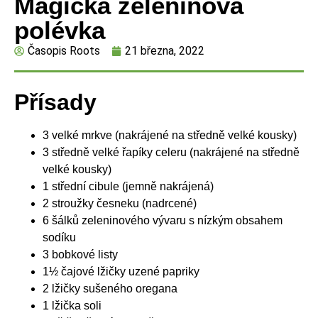
Magická zeleninová
polévka
Časopis Roots
21 března, 2022
Přísady
3 velké mrkve (nakrájené na středně velké kousky)
3 středně velké řapíky celeru (nakrájené na středně
velké kousky)
1 střední cibule (jemně nakrájená)
2 stroužky česneku (nadrcené)
6 šálků zeleninového vývaru s nízkým obsahem
sodíku
3 bobkové listy
1½ čajové lžičky uzené papriky
2 lžičky sušeného oregana
1 lžička soli