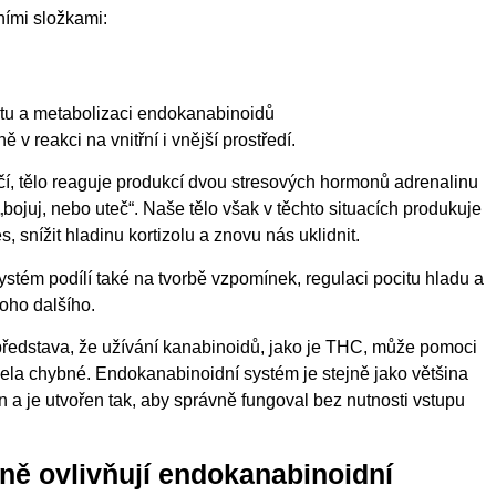
ními složkami:
tu a metabolizaci endokanabinoidů
v reakci na vnitřní i vnější prostředí.
í, tělo reaguje produkcí dvou stresových hormonů adrenalinu
u „bojuj, nebo uteč“. Naše tělo však v těchto situacích produkuje
, snížit hladinu kortizolu a znovu nás uklidnit.
stém podílí také na tvorbě vzpomínek, regulaci pocitu hladu a
oho dalšího.
ředstava, že užívání kanabinoidů, jako je THC, může pomoci
zcela chybné. Endokanabinoidní systém je stejně jako většina
 a je utvořen tak, aby správně fungoval bez nutnosti vstupu
ně ovlivňují endokanabinoidní