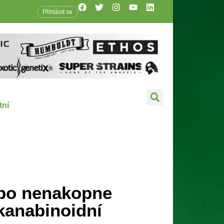
Přihlásit se
tní
bo nenakopne
kanabinoidní