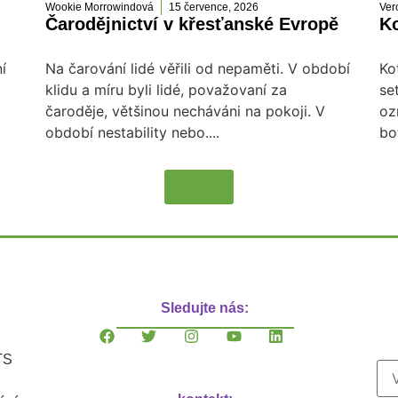
Wookie Morrowindová
15 července, 2026
Ver
Čarodějnictví v křesťanské Evropě
Ko
í
Na čarování lidé věřili od nepaměti. V období
Ko
klidu a míru byli lidé, považovaní za
se
čaroděje, většinou necháváni na pokoji. V
oz
období nestability nebo....
bo
Více
Sledujte nás:
TS