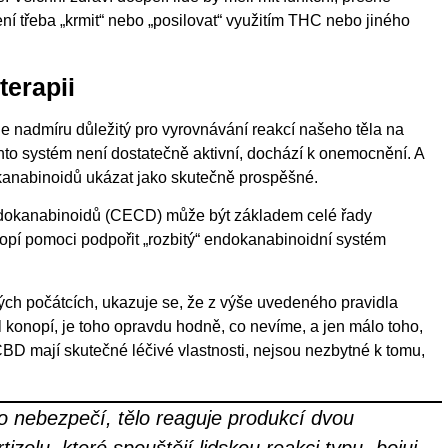
í třeba „krmit“ nebo „posilovat“ využitím THC nebo jiného
erapii
je nadmíru důležitý pro vyrovnávání reakcí našeho těla na
ento systém není dostatečně aktivní, dochází k onemocnění. A
kanabinoidů ukázat jako skutečně prospěšné.
endokanabinoidů (CECD) může být základem celé řady
opí pomoci podpořit „rozbitý“ endokanabinoidní systém
stých počátcích, ukazuje se, že z výše uvedeného pravidla
l konopí, je toho opravdu hodně, co nevíme, a jen málo toho,
BD mají skutečné léčivé vlastnosti, nejsou nezbytné k tomu,
o nebezpečí, tělo reaguje produkcí dvou
zolu, které spouštějí lidskou reakci typu „bojuj,