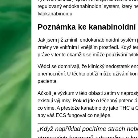
regulovaný endokanabinoidní systém, který nen
fytokanabinoidu.
Poznámka ke kanabinoidní t
Jak jsem již zmínil, endokanabinoidní systém 
změny ve vnitřním i vnějším prostředí. Když t
právě v tento okamžik se může používání fyto
Vědci se domnívají, že klinický nedostatek 
onemocnění. U těchto obtíží může užívání kon
pacienta.
Ačkoli je výzkum v této oblasti zatím v napro
existují výjimky. Pokud jde o léčebný potenciá
co víme. A přestože kanabinoidy jako THC a C
aby váš ECS fungoval co nejlépe.
„Když například pocítíme strach neb
stresových hormonů adrenalinu a korti