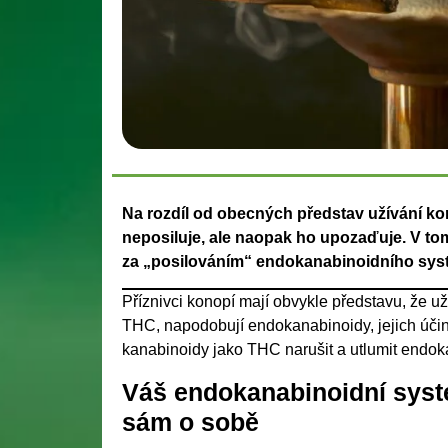
Na rozdíl od obecných představ užívání k
neposiluje, ale naopak ho upozaďuje. V tom
za „posilováním“ endokanabinoidního sys
Příznivci konopí mají obvykle představu, že už
THC, napodobují endokanabinoidy, jejich úči
kanabinoidy jako THC narušit a utlumit endok
Váš endokanabinoidní sys
sám o sobě