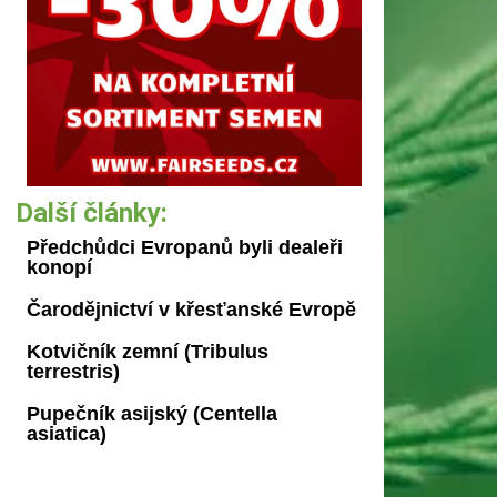
Další články:
Předchůdci Evropanů byli dealeři
konopí
Čarodějnictví v křesťanské Evropě
Kotvičník zemní (Tribulus
terrestris)
Pupečník asijský (Centella
asiatica)