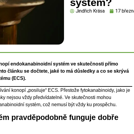
systém?
Jindřich Krása
17 březn
onopí endokanabinoidní systém ve skutečnosti přímo
to článku se dočtete, jaké to má důsledky a co se skrývá
tému (ECS).
ívání konopí „posiluje“ ECS. Přestože fytokanabinoidy, jako je
nky nejsou vždy předvídatelné. Ve skutečnosti mohou
anabinoidní systém, což nemusí být vždy ku prospěchu.
tém pravděpodobně funguje dobře