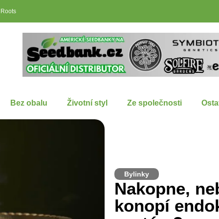
 Roots
Bez obalu
Životní styl
Ze společnosti
Osta
Bylinky
Nakopne, ne
konopí endo