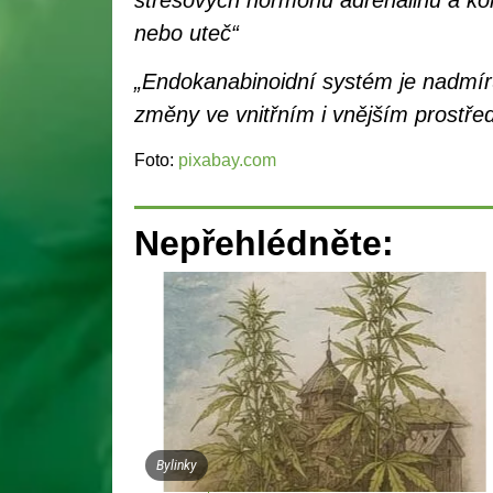
nebo uteč“
„Endokanabinoidní systém je nadmíru
změny ve vnitřním i vnějším prostřed
Foto:
pixabay.com
Nepřehlédněte:
Bylinky