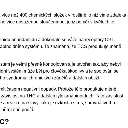
Z více než 400 chemických složek v rostlině, o níž víme zdaleka
 nejvíce obsaženou sloučeninou, jejíž poměr v květech je
noidu anandamidu a dokonale se váže na receptory CB1.
nabinoidního systému. To znamená, že ECS produkuje méně
tém je velmi přesně kontrolován a je utvořen tak, aby nebyl
dní systém může být pro člověka škodlivý a je spojován se
 syndromu, chronických zánětů a dalších obtíží.
ít časem negativní dopady. Protože tělo produkuje méně
 závislost na THC a dalších fytokanabinoidech. Tato závislost
a reakce na stavy, jako je úzkost a stres, správná tvorba
přirozeně podílí.
HC?