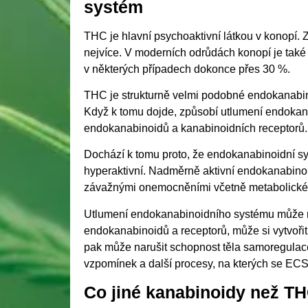
systém
THC je hlavní psychoaktivní látkou v konopí. 
nejvíce. V moderních odrůdách konopí je také
v některých případech dokonce přes 30 %.
THC je strukturně velmi podobné endokanabi
Když k tomu dojde, způsobí utlumení endoka
endokanabinoidů a kanabinoidních receptorů.
Dochází k tomu proto, že endokanabinoidní sys
hyperaktivní. Nadměrně aktivní endokanabinoi
závažnými onemocněními včetně metabolického
Utlumení endokanabinoidního systému může m
endokanabinoidů a receptorů, může si vytvořit
pak může narušit schopnost těla samoregulace 
vzpomínek a další procesy, na kterých se ECS 
Co jiné kanabinoidy než T