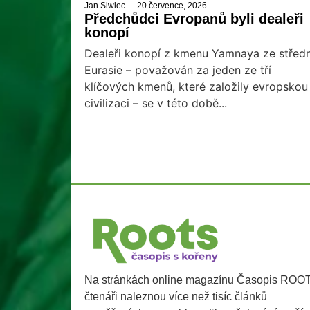
Jan Siwiec
20 července, 2026
Předchůdci Evropanů byli dealeři
konopí
Dealeři konopí z kmenu Yamnaya ze středn
Eurasie – považován za jeden ze tří
klíčových kmenů, které založily evropskou
civilizaci – se v této době...
Na stránkách online magazínu Časopis ROO
čtenáři naleznou více než tisíc článků