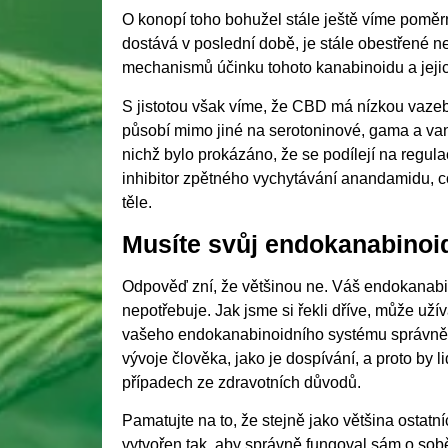
O konopí toho bohužel stále ještě víme poměr
dostává v poslední době, je stále obestřené n
mechanismů účinku tohoto kanabinoidu a jejich
S jistotou však víme, že CBD má nízkou vazeb
působí mimo jiné na serotoninové, gama a vani
nichž bylo prokázáno, že se podílejí na regu
inhibitor zpětného vychytávání anandamidu, 
těle.
Musíte svůj endokanabinoi
Odpověď zní, že většinou ne. Váš endokanabi
nepotřebuje. Jak jsme si řekli dříve, může už
vašeho endokanabinoidního systému správně 
vývoje člověka, jako je dospívání, a proto by l
případech ze zdravotních důvodů.
Pamatujte na to, že stejně jako většina ostat
vytvořen tak, aby správně fungoval sám o sobě.