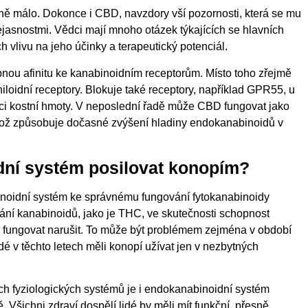
ně málo. Dokonce i CBD, navzdory vší pozornosti, která se mu
ejasnostmi. Vědci mají mnoho otázek týkajících se hlavních
 vlivu na jeho účinky a terapeutický potenciál.
nou afinitu ke kanabinoidním receptorům. Místo toho zřejmě
loidní receptory. Blokuje také receptory, například GPR55, u
laci kostní hmoty. V neposlední řadě může CBD fungovat jako
což způsobuje dočasné zvýšení hladiny endokanabinoidů v
dní systém posilovat konopím?
noidní systém ke správnému fungování fytokanabinoidy
ívání kanabinoidů, jako je THC, ve skutečnosti schopnost
fungovat narušit. To může být problémem zejména v období
idé v těchto letech měli konopí užívat jen v nezbytných
ních fyziologických systémů je i endokanabinoidní systém
 Všichni zdraví dospělí lidé by měli mít funkční, přesně