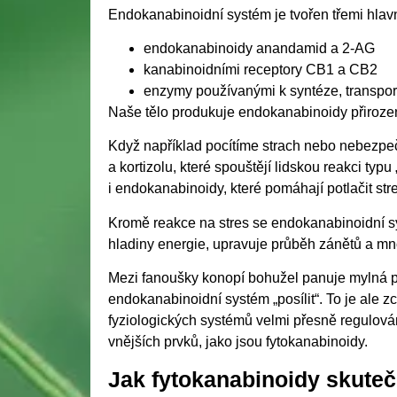
Endokanabinoidní systém je tvořen třemi hlav
endokanabinoidy anandamid a 2-AG
kanabinoidními receptory CB1 a CB2
enzymy používanými k syntéze, transpor
Naše tělo produkuje endokanabinoidy přirozeně 
Když například pocítíme strach nebo nebezpeč
a kortizolu, které spouštějí lidskou reakci typ
i endokanabinoidy, které pomáhají potlačit stres
Kromě reakce na stres se endokanabinoidní sy
hladiny energie, upravuje průběh zánětů a mn
Mezi fanoušky konopí bohužel panuje mylná p
endokanabinoidní systém „posílit“. To je ale 
fyziologických systémů velmi přesně regulován
vnějších prvků, jako jsou fytokanabinoidy.
Jak fytokanabinoidy skuteč