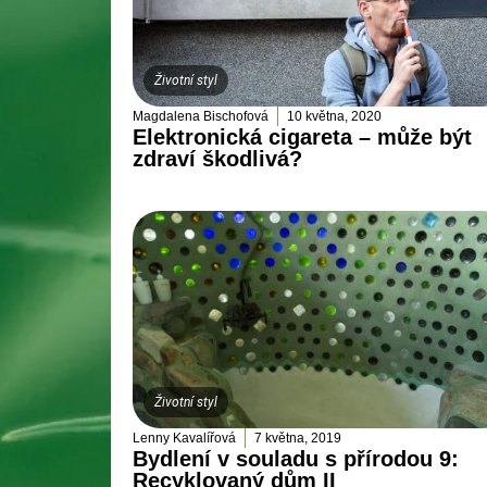
Životní styl
Magdalena Bischofová
10 května, 2020
Elektronická cigareta – může být
zdraví škodlivá?
Životní styl
Lenny Kavalířová
7 května, 2019
Bydlení v souladu s přírodou 9:
Recyklovaný dům II