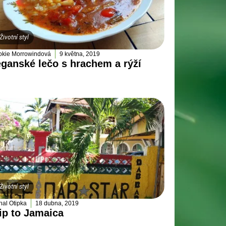
Životní styl
kie Morrowindová
9 května, 2019
ganské lečo s hrachem a rýží
Životní styl
hal Otipka
18 dubna, 2019
ip to Jamaica