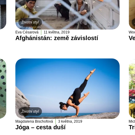
Životní styl
Eva Césarová
11 května, 2019
Woo
Afghánistán: země závislostí
Ve
Životní styl
Magdalena Bischofová
3 května, 2019
Mic
Jóga – cesta duší
Tr