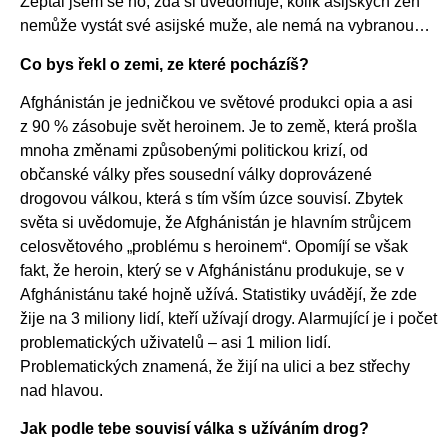
Zeptal jsem se ho, zda si uvědomuje, kolik asijských žen
nemůže vystát své asijské muže, ale nemá na vybranou…
Co bys řekl o zemi, ze které pocházíš?
Afghánistán je jedničkou ve světové produkci opia a asi
z 90 % zásobuje svět heroinem. Je to země, která prošla
mnoha změnami způsobenými politickou krizí, od
občanské války přes sousední války doprovázené
drogovou válkou, která s tím vším úzce souvisí. Zbytek
světa si uvědomuje, že Afghánistán je hlavním strůjcem
celosvětového „problému s heroinem“. Opomíjí se však
fakt, že heroin, který se v Afghánistánu produkuje, se v
Afghánistánu také hojně užívá. Statistiky uvádějí, že zde
žije na 3 miliony lidí, kteří užívají drogy. Alarmující je i počet
problematických uživatelů – asi 1 milion lidí.
Problematických znamená, že žijí na ulici a bez střechy
nad hlavou.
Jak podle tebe souvisí válka s užíváním drog?