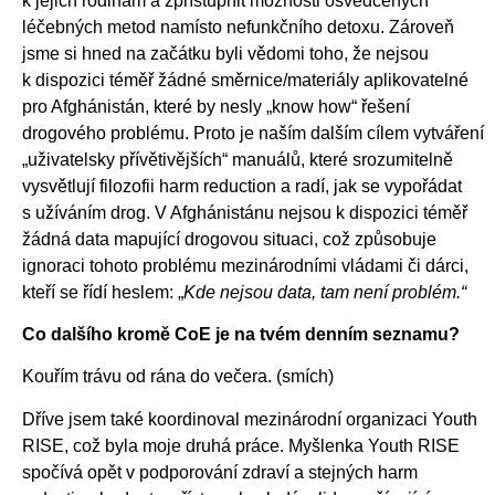
k jejich rodinám a zpřístupnit možnosti osvědčených
léčebných metod namísto nefunkčního detoxu. Zároveň
jsme si hned na začátku byli vědomi toho, že nejsou
k dispozici téměř žádné směrnice/materiály aplikovatelné
pro Afghánistán, které by nesly „know how“ řešení
drogového problému. Proto je naším dalším cílem vytváření
„uživatelsky přívětivějších“ manuálů, které srozumitelně
vysvětlují filozofii harm reduction a radí, jak se vypořádat
s užíváním drog. V Afghánistánu nejsou k dispozici téměř
žádná data mapující drogovou situaci, což způsobuje
ignoraci tohoto problému mezinárodními vládami či dárci,
kteří se řídí heslem:
„
Kde nejsou data, tam není problém.“
Co dalšího kromě CoE je na tvém denním seznamu?
Kouřím trávu od rána do večera. (smích)
Dříve jsem také koordinoval mezinárodní organizaci Youth
RISE, což byla moje druhá práce. Myšlenka Youth RISE
spočívá opět v podporování zdraví a stejných harm