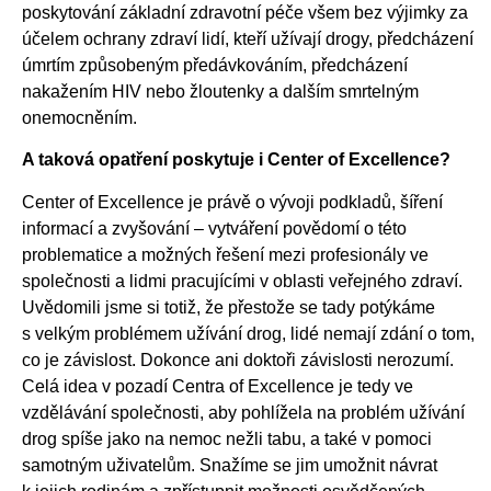
poskytování základní zdravotní péče všem bez výjimky za
účelem ochrany zdraví lidí, kteří užívají drogy, předcházení
úmrtím způsobeným předávkováním, předcházení
nakažením HIV nebo žloutenky a dalším smrtelným
onemocněním.
A taková opatření poskytuje i Center of Excellence?
Center of Excellence je právě o vývoji podkladů, šíření
informací a zvyšování – vytváření povědomí o této
problematice a možných řešení mezi profesionály ve
společnosti a lidmi pracujícími v oblasti veřejného zdraví.
Uvědomili jsme si totiž, že přestože se tady potýkáme
s velkým problémem užívání drog, lidé nemají zdání o tom,
co je závislost. Dokonce ani doktoři závislosti nerozumí.
Celá idea v pozadí Centra of Excellence je tedy ve
vzdělávání společnosti, aby pohlížela na problém užívání
drog spíše jako na nemoc nežli tabu, a také v pomoci
samotným uživatelům. Snažíme se jim umožnit návrat