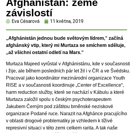
Afghánistán: země
závislostí
Eva Césarová
11 května, 2019
„Afghánistán jednou bude světovým lídrem,“ začíná
afghánský vtip, který mi Murtaza se smíchem sděluje,
„až všichni ostatní odletí na Mars.“
Murtaza Majeed vyrůstal v Afghánistánu, kde v současnosti
i žije, ale během posledních pár let žil i v ČR a ve Švédsku.
Pracoval jako koordinátor mezinárodní
organizace Youth
RISE a v současnosti koordinuje „Center of Excellence“,
harm reduction služby, které se nachází v Kábulu a které
Murtaza založil spolu s českým psychoterapeutem
Jakubem Černým pod záštitou brněnské neziskové
organizace Podané ruce.
Narazit na Afghánce pracujícího
v oblasti drogové problematiky je vzhledem k tíživé
represivní situaci v této zemi celkem rarita. A tak naše