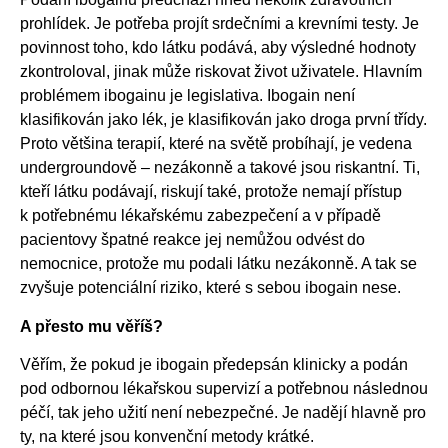
prohlídek. Je potřeba projít srdečními a krevními testy. Je
povinnost toho, kdo látku podává, aby výsledné hodnoty
zkontroloval, jinak může riskovat život uživatele. Hlavním
problémem ibogainu je legislativa. Ibogain není
klasifikován jako lék, je klasifikován jako droga první třídy.
Proto většina terapií, které na světě probíhají, je vedena
undergroundově – nezákonně a takové jsou riskantní. Ti,
kteří látku podávají, riskují také, protože nemají přístup
k potřebnému lékařskému zabezpečení a v případě
pacientovy špatné reakce jej nemůžou odvést do
nemocnice, protože mu podali látku nezákonně. A tak se
zvyšuje potenciální riziko, které s sebou ibogain nese.
A přesto mu věříš?
Věřím, že pokud je ibogain předepsán klinicky a podán
pod odbornou lékařskou supervizí a potřebnou následnou
péčí, tak jeho užití není nebezpečné. Je nadějí hlavně pro
ty, na které jsou konvenční metody krátké.