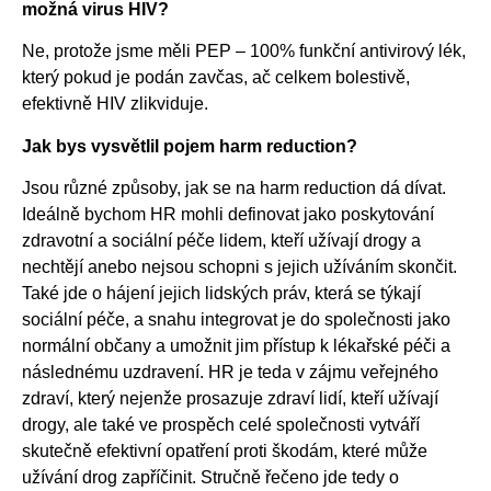
možná virus HIV?
Ne, protože jsme měli PEP – 100% funkční antivirový lék,
který pokud je podán zavčas, ač celkem bolestivě,
efektivně HIV zlikviduje.
Jak bys vysvětlil pojem harm reduction?
Jsou různé způsoby, jak se na harm reduction dá dívat.
Ideálně bychom HR mohli definovat jako poskytování
zdravotní a sociální péče lidem, kteří užívají drogy a
nechtějí anebo nejsou schopni s jejich užíváním skončit.
Také jde o hájení jejich lidských práv, která se týkají
sociální péče, a snahu integrovat je do společnosti jako
normální občany a umožnit jim přístup k lékařské péči a
následnému uzdravení. HR je teda v zájmu veřejného
zdraví, který nejenže prosazuje
zdraví lidí, kteří užívají
drogy, ale také ve prospěch celé společnosti vytváří
skutečně efektivní opatření proti škodám, které může
užívání drog zapříčinit. Stručně řečeno jde tedy o