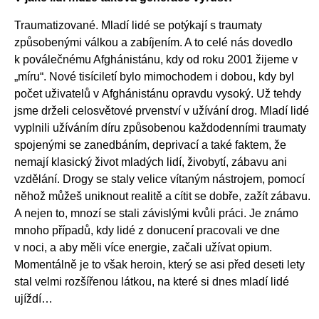
Traumatizované. Mladí lidé se potýkají s traumaty
způsobenými válkou a zabíjením. A to celé nás dovedlo
k poválečnému Afghánistánu, kdy od roku 2001 žijeme v
„míru“. Nové tisíciletí bylo mimochodem i dobou, kdy byl
počet uživatelů v Afghánistánu opravdu vysoký. Už tehdy
jsme drželi celosvětové prvenství v užívání drog. Mladí lidé
vyplnili užíváním díru způsobenou každodenními traumaty
spojenými se zanedbáním, deprivací a také faktem, že
nemají klasický život mladých lidí, živobytí, zábavu ani
vzdělání. Drogy se staly velice vítaným nástrojem, pomocí
něhož můžeš uniknout realitě a cítit se dobře, zažít zábavu.
A nejen to, mnozí se stali závislými kvůli práci. Je známo
mnoho případů, kdy lidé z donucení pracovali ve dne
v noci, a aby měli více energie, začali užívat opium.
Momentálně je to však heroin, který se asi před deseti lety
stal velmi rozšířenou látkou, na které si dnes mladí lidé
ujíždí…