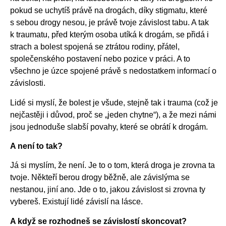
pokud se uchytíš právě na drogách, díky stigmatu, které
s sebou drogy nesou, je právě tvoje závislost tabu. A tak
k traumatu, před kterým osoba utíká k drogám, se přidá i
strach a bolest spojená se ztrátou rodiny, přátel,
společenského postavení nebo pozice v práci. A to
všechno je úzce spojené právě s nedostatkem informací o
závislosti.
Lidé si myslí, že bolest je všude, stejně tak i trauma (což je
nejčastěji i důvod, proč se „jeden chytne“), a že mezi námi
jsou jednoduše slabší povahy, které se obrátí k drogám.
A není to tak?
Já si myslím, že není. Je to o tom, která droga je zrovna ta
tvoje. Někteří berou drogy běžně, ale závislýma se
nestanou, jiní ano. Jde o to, jakou závislost si zrovna ty
vybereš. Existují lidé závislí na lásce.
A když se rozhodneš se závislostí skoncovat?