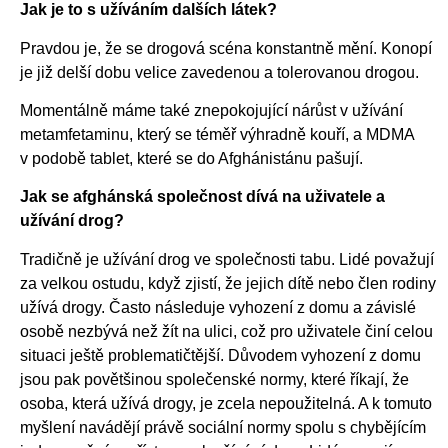
Jak je to s užíváním dalších látek?
Pravdou je, že se drogová scéna konstantně mění. Konopí
je již delší dobu velice zavedenou a tolerovanou drogou.
Momentálně máme také znepokojující nárůst v užívání
metamfetaminu, který se téměř výhradně kouří, a MDMA
v podobě tablet, které se do Afghánistánu pašují.
Jak se afghánská společnost dívá na uživatele a
užívání drog?
Tradičně je užívání drog ve společnosti tabu. Lidé považují
za velkou ostudu, když zjistí, že jejich dítě nebo člen rodiny
užívá drogy. Často následuje vyhození z domu a závislé
osobě nezbývá než žít na ulici, což pro uživatele činí celou
situaci ještě problematičtější. Důvodem vyhození z domu
jsou pak povětšinou společenské normy, které říkají, že
osoba, která užívá drogy, je zcela nepoužitelná. A k tomuto
myšlení navádějí právě sociální normy spolu s chybějícím