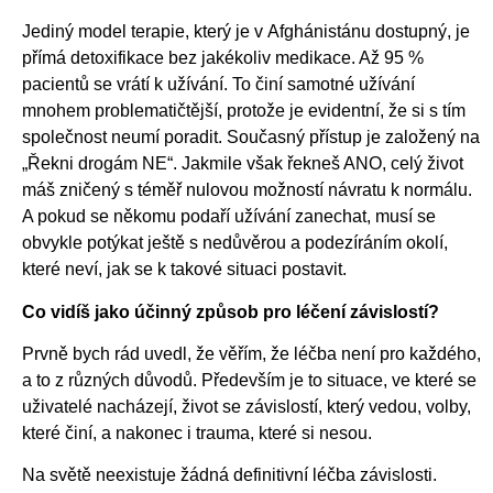
Jediný model terapie, který je v Afghánistánu dostupný, je
přímá detoxifikace bez jakékoliv medikace. Až 95 %
pacientů se vrátí k užívání. To činí samotné užívání
mnohem problematičtější, protože je evidentní, že si s tím
společnost neumí poradit. Současný přístup je založený na
„Řekni drogám NE“. Jakmile však řekneš ANO, celý život
máš zničený s téměř nulovou možností návratu k normálu.
A pokud se někomu podaří užívání zanechat, musí se
obvykle potýkat ještě s nedůvěrou a podezíráním okolí,
které neví, jak se k takové situaci postavit.
Co vidíš jako účinný způsob pro léčení závislostí?
Prvně bych rád uvedl, že věřím, že léčba není pro každého,
a to z různých důvodů. Především je to situace, ve které se
uživatelé nacházejí, život se závislostí, který vedou, volby,
které činí, a nakonec i trauma, které si nesou.
Na světě neexistuje žádná definitivní léčba závislosti.