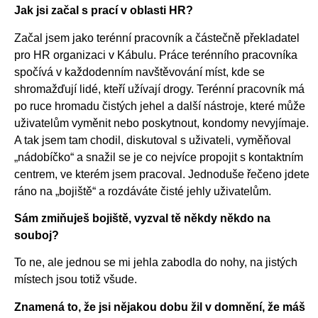
Jak jsi začal s prací v oblasti HR?
Začal jsem jako terénní pracovník a částečně překladatel
pro HR organizaci v Kábulu. Práce terénního pracovníka
spočívá v každodenním navštěvování míst, kde se
shromažďují lidé, kteří užívají drogy. Terénní pracovník má
po ruce hromadu čistých jehel a další nástroje, které může
uživatelům vyměnit nebo poskytnout, kondomy nevyjímaje.
A tak jsem tam chodil, diskutoval s uživateli, vyměňoval
„nádobíčko“ a snažil se je co nejvíce propojit s kontaktním
centrem, ve kterém jsem pracoval. Jednoduše řečeno jdete
ráno na „bojiště“ a rozdáváte čisté jehly uživatelům.
Sám zmiňuješ bojiště, vyzval tě někdy někdo na
souboj?
To ne, ale jednou se mi jehla zabodla do nohy, na jistých
místech jsou totiž všude.
Znamená to, že jsi nějakou dobu žil v domnění, že máš