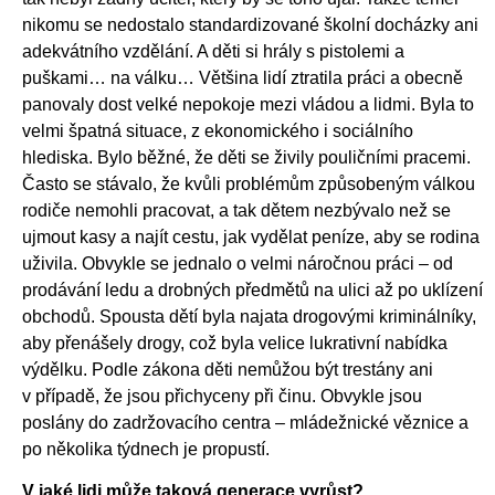
nikomu se nedostalo standardizované školní docházky ani
adekvátního vzdělání. A děti si hrály s pistolemi a
puškami… na válku… Většina lidí ztratila práci a obecně
panovaly dost velké nepokoje mezi vládou a lidmi. Byla to
velmi špatná situace, z ekonomického i sociálního
hlediska. Bylo běžné, že děti se živily pouličními pracemi.
Často se stávalo, že kvůli problémům způsobeným válkou
rodiče nemohli pracovat, a tak dětem nezbývalo než se
ujmout kasy a najít cestu, jak vydělat peníze, aby se rodina
uživila. Obvykle se jednalo o velmi náročnou práci – od
prodávání ledu a drobných předmětů na ulici až po uklízení
obchodů. Spousta dětí byla najata drogovými kriminálníky,
aby přenášely drogy, což byla velice lukrativní nabídka
výdělku. Podle zákona děti nemůžou být trestány ani
v případě, že jsou přichyceny při činu. Obvykle jsou
poslány do zadržovacího centra – mládežnické věznice a
po několika týdnech je propustí.
V jaké lidi může taková generace vyrůst?