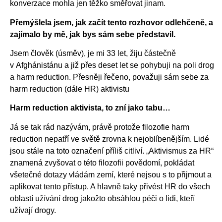
konverzace mohla jen těžko směřovat jinam.
Přemýšlela jsem, jak začít tento rozhovor odlehčeně, a
zajímalo by mě, jak bys sám sebe představil.
Jsem člověk (úsměv), je mi 33 let, žiju částečně
v Afghánistánu a již přes deset let se pohybuji na poli drog
a harm reduction. Přesněji řečeno, považuji sám sebe za
harm reduction (dále HR) aktivistu
Harm reduction aktivista, to zní jako tabu…
Já se tak rád nazývám, právě protože filozofie harm
reduction nepatří ve světě zrovna k nejoblíbenějším. Lidé
jsou stále na toto označení příliš citliví. „Aktivismus za HR“
znamená zvyšovat o této filozofii povědomí, pokládat
všetečné dotazy vládám zemí, které nejsou s to přijmout a
aplikovat tento přístup. A hlavně taky přivést HR do všech
oblastí užívání drog jakožto obsáhlou péči o lidi, kteří
užívají drogy.