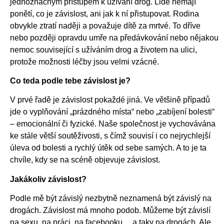
jednoznačným přístupem k užívání drog. Lidé nemají
ponětí, co je závislost, ani jak k ní přistupovat. Rodina
obvykle ztratí naději a považuje dítě za mrtvé. To dříve
nebo později opravdu umře na předávkování nebo nějakou
nemoc související s užíváním drog a životem na ulici,
protože možnosti léčby jsou velmi vzácné.
Co teda podle tebe závislost je?
V prvé řadě je závislost pokaždé jiná. Ve většině případů
jde o vyplňování „prázdného místa“ nebo „zabíjení bolesti“
– emocionální či fyzické. Naše společnost je vychovávána
ke stále větší soutěživosti, s čímž souvisí i co nejrychlejší
úleva od bolesti a rychlý útěk od sebe samých. A to je ta
chvíle, kdy se na scéně objevuje závislost.
Jakákoliv závislost?
Podle mě být závislý nezbytně neznamená být závislý na
drogách. Závislost má mnoho podob. Můžeme být závislí
na sexu, na práci, na facebooku… a taky na drogách. Ale