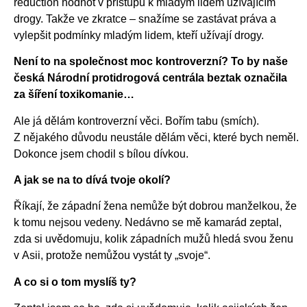
reduction hodnot v přístupu k mladým lidem užívajícím
drogy. Takže ve zkratce – snažíme se zastávat práva a
vylepšit podmínky mladým lidem, kteří užívají drogy.
Není to na společnost moc kontroverzní? To by naše
česká Národní protidrogová centrála beztak označila
za šíření toxikomanie…
Ale já dělám kontroverzní věci. Bořím tabu (smích).
Z nějakého důvodu neustále dělám věci, které bych neměl.
Dokonce jsem chodil s bílou dívkou.
A jak se na to dívá tvoje okolí?
Říkají, že západní žena nemůže být dobrou manželkou, že
k tomu nejsou vedeny. Nedávno se mě kamarád zeptal,
zda si uvědomuju, kolik západních mužů hledá svou ženu
v Asii, protože nemůžou vystát ty „svoje“.
A co si o tom myslíš ty?