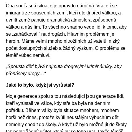
Ona současná situace je opravdu náročná. Vracejí se
imigranti ze sousedních zemí, kteří utekli před válkou, a
uvnitř země panuje dramatická atmosféra způsobená
válkou a násilím. To všechno snadno vede lidi k tomu, aby
se „zaháčkovali“ na drogách. Hlavním problémem je
heroin. Máme velmi mnoho nitrožilních uživatelů, nízký
počet dostupných služeb a žádný výzkum. O problému se
téměř vůbec nemluví.
„Spousta dětí bývá najmuta drogovými kriminálníky, aby
přenášely drogy…“
Jaké to bylo, když jsi vyrůstal?
Moje generace spolu s tou následující jsou generace lidí,
kteří vyrůstali ve válce, kdy střelba byla na denním
pořádku. Během války byla situace mnohem, mnohem
horší než dnes, protože kvůli neustálým výbuchům děti
nemohly chodit do školy. A když už bylo možné jít do školy,
tak nebyl žádný učitel, který by se toho ujal. Takže téměř