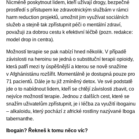
Nicméně poskytnout lidem, kteří užívají drogy, bezpečné
prostředí s přístupem ke zdravotnickým službám v rámci
harm reduction projektů, umožnit jim využívat sociálních
služeb a stejně tak zpřístupnit péči o mentální zdraví,
považuji za dobrou cestu k efektivní léčbě
(pozn. redakce:
model drop in centra)
.
Možností terapie se pak nabízí hned několik. V případě
závislosti na heroinu se jedná o substituční terapii opioidy,
která patří mezi ty úspěšnější a kterou se nově snažíme
v Afghánistánu rozšířit. Momentálně je dostupná pouze pro
71 pacientů. Dále je tu již zmíněný detox. Ve své podstatě
jde o to nabídnout lidem, kteří se chtějí závislosti zbavit, co
nejvíce možností terapie. Jednou z dalších cest, které se
snažím uživatelům zpřístupnit, je i léčba za využití ibogainu
– alkaloidu, který pochází z africké rostliny nazývané Iboga
tabernanthe.
Ibogain? Řekneš k tomu něco víc?