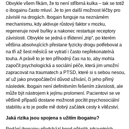
Obvykle všem říkám, že to není stříbrná kulka – tak se totiž
o ibogainu často mluví. Je to jen další možnost léčby pro
závislé na drogách. Ibogain funguje na neznámém
mechanismu, kdy aktivuje růstový faktor v mozku,
regeneruje nové buňky a nakonec restartuje receptory
závislosti. Obvykle se jedná o třídenní „trip“, po kterém
většina absolvujících přestane fyzicky drogu potřebovat a
na tři až šest měsíců se vytratí i často nepřekonatelná
touha. A právě to je ten příhodný čas na to, aby mohla
započít psychologická a sociální péče, která jim umožní
zapracovat na traumatech a PTSD, které si s sebou nesou,
ať už jako prvopočáteční důvod užívání, či jeho přímý
následek. Ibogain není definitivním řešením závislosti, ale
může být nástrojem k jejímu prolomení. Pacientovi se ve
většině případů dostane možnosti pocítit psychosociální
stabilitu a to je podle mě dobrý začátek cesty k vítězství.
Jaká rizika jsou spojena s užitím ibogainu?
Podání ibogainu předchází hned několik zdravotních