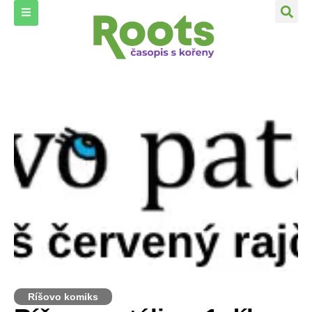
Ríšovo komiks