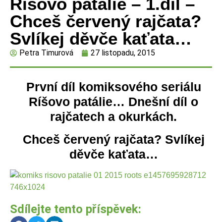
Ríšovo patálie – 1.díl –
Chceš červený rajčata?
Svlíkej děvče kaťata…
Petra Timurová
27 listopadu, 2015
První díl komiksového seriálu
Ríšovo patálie… Dnešní díl o
rajčatech a okurkách.
Chceš červený rajčata? Svlíkej
děvče kaťata…
Sdílejte tento příspěvek: