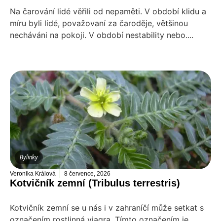
Na čarování lidé věřili od nepaměti. V období klidu a
míru byli lidé, považovaní za čaroděje, většinou
necháváni na pokoji. V období nestability nebo....
Bylinky
Veronika Králová
8 července, 2026
Kotvičník zemní (Tribulus terrestris)
Kotvičník zemní se u nás i v zahraníčí může setkat s
označením rostlinná viagra. Tímto označením je