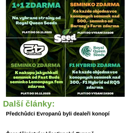
Další články:
Předchůdci Evropanů byli dealeři konopí