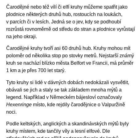
Čarodějné nebo též vílí či elfí kruhy můžeme spatřit jako
plodnice některých druhů hub, rostoucích na loukách,
v parcích či v lesích. Jedná se o jev, kdy se podhoubí
rozrůstá rovnoměrně od středu do stran a plodnice vyrůstají
na jeho okraji.
Čarodějné kruhy tvoří asi 60 druhů hub. Kruhy mohou mít
poloměr od několika stop po stovky metrů. Nejstarší známý
kruh se nachází blízko města Belfort ve Francii, má průměr
1 km a je přes 700 let starý.
Tyto kruhy si lidé v dávných dobách nedokázali vysvětlit,
obávali se jich a staly se tak základem mnoha mýtů a
legend. Například v Německém bájesloví označovaly
Hexenringe
místo, kde rejdily čarodějnice o Valpuržině
noci.
Podle keltských, anglických a skandinávských mýtů byly
kruhy místem, kde tančily víly a lesní elfové. Dle