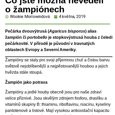
Co jste možná nevěděli
o žampiónech
Wookie Morrowindová
4 května, 2019
Pečárka dvouvýtrusá (
Agaricus bisporus
) alias
žampión či
portobello
je stopkovýstrusá houba z čeledi
pečárkovité. V přírodě je původní v travnatých
oblastech Evropy a Severní Ameriky.
Žampióny se staly pro svoji příjemnou chuť a čistou barvu
světově nejoblíbenější a nejpěstovanější houbou a jejich
hvězda stále stoupá.
Žampión jako potrava
Žampióny a jedlé houby obecně jsou pro naše zdraví
velice příznivé. Jsou skvělým zdrojem fosforu, draslíku a
vitamínů skupiny B: thiaminu, riboflavinu, niacinu, kyseliny
pantotenové a listové. Mají vysokou antioxidační kapacitu