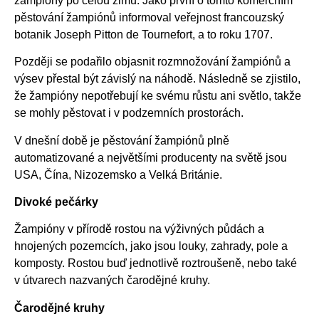
žampióny po celou zimu. Jako první o tomto komerčním
pěstování žampiónů informoval veřejnost francouzský
botanik Joseph Pitton de Tournefort, a to roku 1707.
Později se podařilo objasnit rozmnožování žampiónů a
výsev přestal být závislý na náhodě. Následně se zjistilo,
že žampióny nepotřebují ke svému růstu ani světlo, takže
se mohly pěstovat i v podzemních prostorách.
V dnešní době je pěstování žampiónů plně
automatizované a největšími producenty na světě jsou
USA, Čína, Nizozemsko a Velká Británie.
Divoké pečárky
Žampióny v přírodě rostou na výživných půdách a
hnojených pozemcích, jako jsou louky, zahrady, pole a
komposty. Rostou buď jednotlivě roztroušeně, nebo také
v útvarech nazvaných čarodějné kruhy.
Čarodějné kruhy