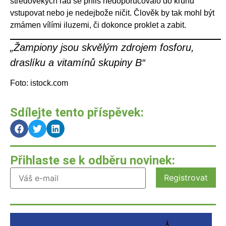
středověkých rad se příliš nedoporučovalo do kruhů
vstupovat nebo je nedejbože ničit. Člověk by tak mohl být
zmámen vílími iluzemi, či dokonce proklet a zabit.
„Žampiony jsou skvělým zdrojem fosforu,
draslíku a vitamínů skupiny B“
Foto: istock.com
Sdílejte tento příspěvek:
Přihlaste se k odběru novinek: