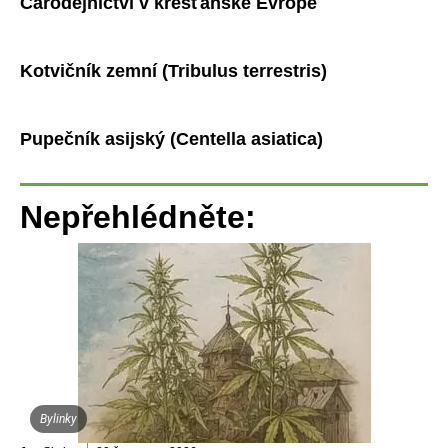
Čarodějnictví v křesťanské Evropě
Kotvičník zemní (Tribulus terrestris)
Pupečník asijský (Centella asiatica)
Nepřehlédněte:
Bylinky