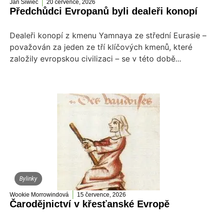
Jan Siwiec
20 července, 2026
Předchůdci Evropanů byli dealeři konopí
Dealeři konopí z kmenu Yamnaya ze střední Eurasie –
považován za jeden ze tří klíčových kmenů, které
založily evropskou civilizaci – se v této době...
Bylinky
Wookie Morrowindová
15 července, 2026
Čarodějnictví v křesťanské Evropě