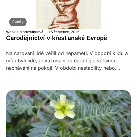
Bylinky
Wookie Morrowindová
15 července, 2026
Čarodějnictví v křesťanské Evropě
Na čarování lidé věřili od nepaměti. V období klidu a
míru byli lidé, považovaní za čaroděje, většinou
necháváni na pokoji. V období nestability nebo....