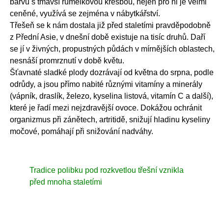
barvu s tmavší rumělkovou kresbou, nejen pro ni je velmi
ceněné, využívá se zejména v nábytkářství.
Třešeň se k nám dostala již před staletími pravděpodobně
z Přední Asie, v dnešní době existuje na tisíc druhů. Daří
se jí v živných, propustných půdách v mírnějších oblastech,
nesnáší promrznutí v době květu.
Šťavnaté sladké plody dozrávají od května do srpna, podle
odrůdy, a jsou přímo nabité různými vitamíny a minerály
(vápník, draslík, železo, kyselina listová, vitamín C a další),
které je řadí mezi nejzdravější ovoce. Dokážou ochránit
organizmus při zánětech, artritidě, snižují hladinu kyseliny
močové, pomáhají při snižování nadváhy.
Tradice polibku pod rozkvetlou třešní vznikla
před mnoha staletími