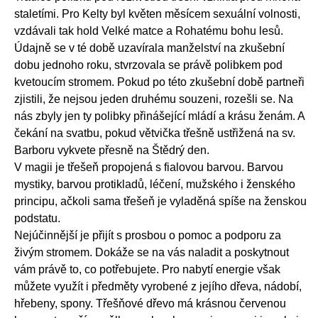
staletími. Pro Kelty byl květen měsícem sexuální volnosti,
vzdávali tak hold Velké matce a Rohatému bohu lesů.
Údajně se v té době uzavírala manželství na zkušební
dobu jednoho roku, stvrzovala se právě polibkem pod
kvetoucím stromem. Pokud po této zkušební době partneři
zjistili, že nejsou jeden druhému souzeni, rozešli se. Na
nás zbyly jen ty polibky přinášející mládí a krásu ženám. A
čekání na svatbu, pokud větvička třešně ustřižená na sv.
Barboru vykvete přesně na Štědrý den.
V magii je třešeň propojená s fialovou barvou. Barvou
mystiky, barvou protikladů, léčení, mužského i ženského
principu, ačkoli sama třešeň je vyladěná spíše na ženskou
podstatu.
Nejúčinnější je přijít s prosbou o pomoc a podporu za
živým stromem. Dokáže se na vás naladit a poskytnout
vám právě to, co potřebujete. Pro nabytí energie však
můžete využít i předměty vyrobené z jejího dřeva, nádobí,
hřebeny, spony. Třešňové dřevo má krásnou červenou