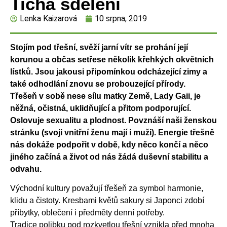
Tichá sdělení
Lenka Kaizarová
10 srpna, 2019
Stojím pod třešní, svěží jarní vítr se prohání její
korunou a občas setřese několik křehkých okvětních
lístků. Jsou jakousi připomínkou odcházející zimy a
také odhodlání znovu se probouzející přírody.
Třešeň v sobě nese sílu matky Země, Lady Gaii, je
něžná, očistná, uklidňující a přitom podporující.
Oslovuje sexualitu a plodnost. Povznáší naši ženskou
stránku (svoji vnitřní ženu mají i muži). Energie třešně
nás dokáže podpořit v době, kdy něco končí a něco
jiného začíná a život od nás žádá duševní stabilitu a
odvahu.
Východní kultury považují třešeň za symbol harmonie,
klidu a čistoty. Kresbami květů sakury si Japonci zdobí
příbytky, oblečení i předměty denní potřeby.
Tradice polibku pod rozkvetlou třešní vznikla před mnoha