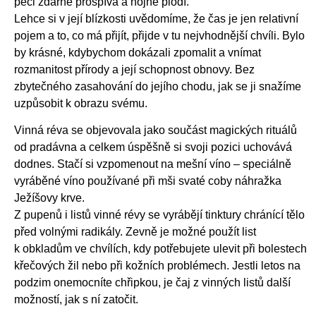
péči zdárně prospívá a hojně plodí.
Lehce si v její blízkosti uvědomíme, že čas je jen relativní
pojem a to, co má přijít, přijde v tu nejvhodnější chvíli. Bylo
by krásné, kdybychom dokázali zpomalit a vnímat
rozmanitost přírody a její schopnost obnovy. Bez
zbytečného zasahování do jejího chodu, jak se ji snažíme
uzpůsobit k obrazu svému.
Vinná réva se objevovala jako součást magických rituálů
od pradávna a celkem úspěšně si svoji pozici uchovává
dodnes. Stačí si vzpomenout na mešní víno – speciálně
vyráběné víno používané při mši svaté coby náhražka
Ježíšovy krve.
Z pupenů i listů vinné révy se vyrábějí tinktury chránící tělo
před volnými radikály. Zevně je možné použít list
k obkladům ve chvílích, kdy potřebujete ulevit při bolestech
křečových žil nebo při kožních problémech. Jestli letos na
podzim onemocníte chřipkou, je čaj z vinných listů další
možností, jak s ní zatočit.