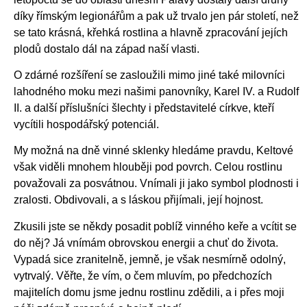
díky římským legionářům a pak už trvalo jen pár století, než
se tato krásná, křehká rostlina a hlavně zpracování jejích
plodů dostalo dál na západ naší vlasti.
O zdárné rozšíření se zasloužili mimo jiné také milovníci
lahodného moku mezi našimi panovníky, Karel IV. a Rudolf
II. a další příslušníci šlechty i představitelé církve, kteří
vycítili hospodářský potenciál.
My možná na dně vinné sklenky hledáme pravdu, Keltové
však viděli mnohem hlouběji pod povrch. Celou rostlinu
považovali za posvátnou. Vnímali ji jako symbol plodnosti i
zralosti. Obdivovali, a s láskou přijímali, její hojnost.
Zkusili jste se někdy posadit poblíž vinného keře a vcítit se
do něj? Já vnímám obrovskou energii a chuť do života.
Vypadá sice zranitelně, jemně, je však nesmírně odolný,
vytrvalý. Věřte, že vím, o čem mluvím, po předchozích
majitelích domu jsme jednu rostlinu zdědili, a i přes moji