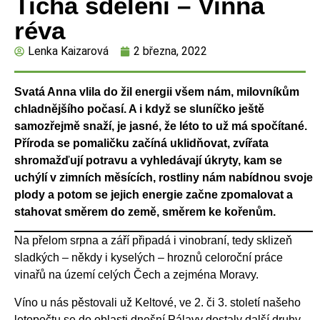
Tichá sdělení – Vinná
réva
Lenka Kaizarová
2 března, 2022
Svatá Anna vlila do žil energii všem nám, milovníkům
chladnějšího počasí. A i když se sluníčko ještě
samozřejmě snaží, je jasné, že léto to už má spočítané.
Příroda se pomaličku začíná uklidňovat, zvířata
shromažďují potravu a vyhledávají úkryty, kam se
uchýlí v zimních měsících, rostliny nám nabídnou svoje
plody a potom se jejich energie začne zpomalovat a
stahovat směrem do země, směrem ke kořenům.
Na přelom srpna a září připadá i vinobraní, tedy sklizeň
sladkých – někdy i kyselých – hroznů celoroční práce
vinařů na území celých Čech a zejména Moravy.
Víno u nás pěstovali už Keltové, ve 2. či 3. století našeho
letopočtu se do oblasti dnešní Pálavy dostaly další druhy