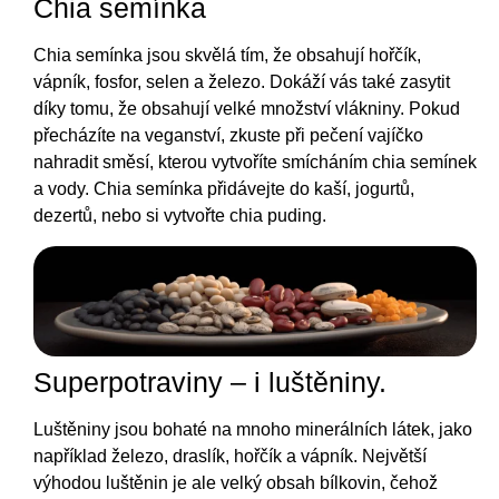
Chia semínka
Chia semínka jsou skvělá tím, že obsahují hořčík,
vápník, fosfor, selen a železo. Dokáží vás také zasytit
díky tomu, že obsahují velké množství vlákniny. Pokud
přecházíte na veganství, zkuste při pečení vajíčko
nahradit směsí, kterou vytvoříte smícháním chia semínek
a vody. Chia semínka přidávejte do kaší, jogurtů,
dezertů, nebo si vytvořte chia puding.
Superpotraviny – i luštěniny.
Luštěniny jsou bohaté na mnoho minerálních látek, jako
například železo, draslík, hořčík a vápník. Největší
výhodou luštěnin je ale velký obsah bílkovin, čehož