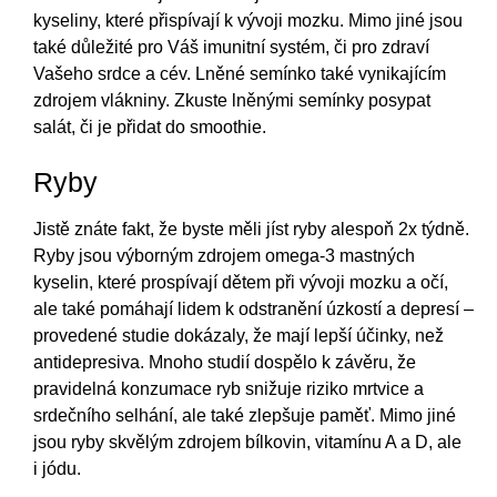
kyseliny, které přispívají k vývoji mozku. Mimo jiné jsou
také důležité pro Váš imunitní systém, či pro zdraví
Vašeho srdce a cév. Lněné semínko také vynikajícím
zdrojem vlákniny. Zkuste lněnými semínky posypat
salát, či je přidat do smoothie.
Ryby
Jistě znáte fakt, že byste měli jíst ryby alespoň 2x týdně.
Ryby jsou výborným zdrojem omega-3 mastných
kyselin, které prospívají dětem při vývoji mozku a očí,
ale také pomáhají lidem k odstranění úzkostí a depresí –
provedené studie dokázaly, že mají lepší účinky, než
antidepresiva. Mnoho studií dospělo k závěru, že
pravidelná konzumace ryb snižuje riziko mrtvice a
srdečního selhání, ale také zlepšuje paměť. Mimo jiné
jsou ryby skvělým zdrojem bílkovin, vitamínu A a D, ale
i jódu.