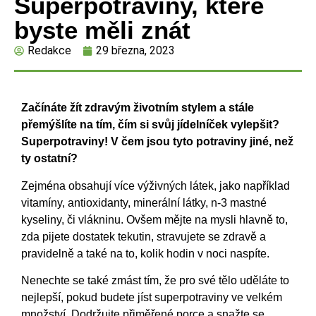
Superpotraviny, které
byste měli znát
Redakce
29 března, 2023
Začínáte žít zdravým životním stylem a stále
přemýšlíte na tím, čím si svůj jídelníček vylepšit?
Superpotraviny! V čem jsou tyto potraviny jiné, než
ty ostatní?
Zejména obsahují více výživných látek, jako například
vitamíny, antioxidanty, minerální látky, n-3 mastné
kyseliny, či vlákninu. Ovšem mějte na mysli hlavně to,
zda pijete dostatek tekutin, stravujete se zdravě a
pravidelně a také na to, kolik hodin v noci naspíte.
Nenechte se také zmást tím, že pro své tělo uděláte to
nejlepší, pokud budete jíst superpotraviny ve velkém
množství. Dodržujte přiměřené porce a snažte se