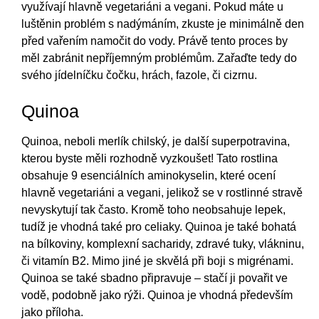
využívají hlavně vegetariáni a vegani. Pokud máte u
luštěnin problém s nadýmáním, zkuste je minimálně den
před vařením namočit do vody. Právě tento proces by
měl zabránit nepříjemným problémům. Zařaďte tedy do
svého jídelníčku čočku, hrách, fazole, či cizrnu.
Quinoa
Quinoa, neboli merlík chilský, je další superpotravina,
kterou byste měli rozhodně vyzkoušet! Tato rostlina
obsahuje 9 esenciálních aminokyselin, které ocení
hlavně vegetariáni a vegani, jelikož se v rostlinné stravě
nevyskytují tak často. Kromě toho neobsahuje lepek,
tudíž je vhodná také pro celiaky. Quinoa je také bohatá
na bílkoviny, komplexní sacharidy, zdravé tuky, vlákninu,
či vitamín B2. Mimo jiné je skvělá při boji s migrénami.
Quinoa se také sbadno připravuje – stačí ji povařit ve
vodě, podobně jako rýži. Quinoa je vhodná především
jako příloha.