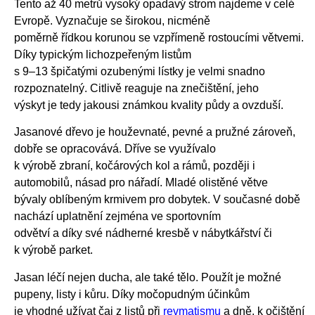
Tento až 40 metrů vysoký opadavý strom najdeme v celé
Evropě. Vyznačuje se širokou, nicméně
poměrně řídkou korunou se vzpřímeně rostoucími větvemi.
Díky typickým lichozpeřeným listům
s 9–13 špičatými ozubenými lístky je velmi snadno
rozpoznatelný. Citlivě reaguje na znečištění, jeho
výskyt je tedy jakousi známkou kvality půdy a ovzduší.
Jasanové dřevo je houževnaté, pevné a pružné zároveň,
dobře se opracovává. Dříve se využívalo
k výrobě zbraní, kočárových kol a rámů, později i
automobilů, násad pro nářadí. Mladé olistěné větve
bývaly oblíbeným krmivem pro dobytek. V současné době
nachází uplatnění zejména ve sportovním
odvětví a díky své nádherné kresbě v nábytkářství či
k výrobě parket.
Jasan léčí nejen ducha, ale také tělo. Použít je možné
pupeny, listy i kůru. Díky močopudným účinkům
je vhodné užívat čaj z listů při
revmatismu
a dně, k očištění