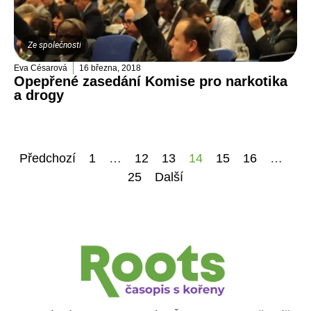
Ze společnosti
Eva Césarová
16 března, 2018
Opepřené zasedání Komise pro narkotika
a drogy
Předchozí
1
…
12
13
14
15
16
…
25
Další