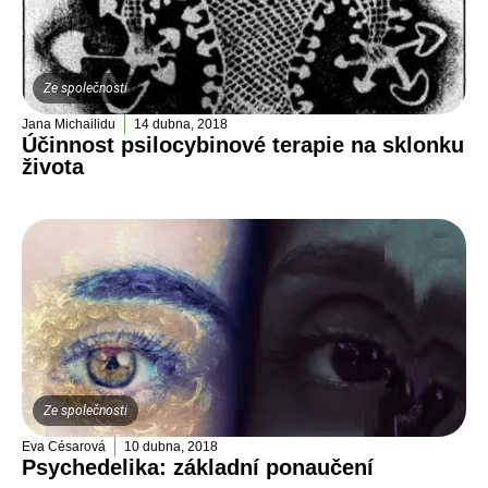
Ze společnosti
Jana Michailidu
14 dubna, 2018
Účinnost psilocybinové terapie na sklonku
života
Ze společnosti
Eva Césarová
10 dubna, 2018
Psychedelika: základní ponaučení