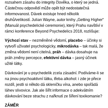
rozsahem zásahu do integrity člověka, o který se jedná.
Částečnou odpovědí může opět být nedostatečná
informovanost. Dávek existuje hned několik
druhů/velikostí. Julian Wayne, autor knihy „Getting Higher“
(Manuál psychedelické ceremonie), který Prahu navštíví v
rámci konference Beyond Psychedelics 2018, rozlišuje:
Výchozí stav
– nezměněné vědomí,
placebo
– účinky si
vytvoří uživatel psychologicky,
mikrodávka
– tak malá, že
změna vědomí není citelná,
práh
– dávka dosahuje na
práh změny percepce,
efektivní dávka
– jasný účinek
užité látky.
Dávkování je u psychedelik zcela zásadní. Podíváme-li se
na jinou psychoaktivní látku, třeba alkohol: i zde je přece
rozdíl, jestli si někdo dá skleničku vína, anebo spořádá
láhev slivovice. Jak ale šířit informace o adekvátním
dávkování beze strachu z nařknutí ze šíření toxikomanie?
ZÁMĚR