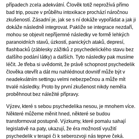
případech zcela adekvátní. Člověk totiž neprožívá přímo
bad trip, pouze v průběhu intoxikace prochází náročnou
zkušeností. Zásadní je, jak se s ní dokáže vypořádat a jak ji
dokáže následně integrovat. Pakliže se integrace nezdaří,
mohou se objevit nepříjemné následky ve formě lehkých
paranoidních stavů, úzkostí, panických ataků, depresí,
flashbacků (záblesky zážitků z psychedelického stavu bez
dalšího podání látky) a dalších. Tyto následky pak musíme
léčit. Je třeba si uvědomit, že právě schopnost psychedelik
člověka otevřít a dát mu nahlédnout dovnitř může být v
neadekvátním settingu velmi nebezpečnou a může mít
trvalé následky. Proto by první zkušenost nikdy neměla
proběhnout bez náležité přípravy.
Výzev, které s sebou psychedelika nesou, je mnohem více.
Některé můžeme měnit hned, některé se budou
transformovat postupně. Výzkumy, které pomalu sahají
legislativě na paty, ukazují, že éra možností využití
psychedelik v terapii či k seberozvoji nás teprve čeká.