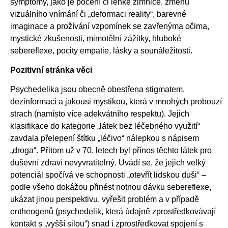
symptomy, jako je pocení či lehké zimnice, změnu
vizuálního vnímání či „deformaci reality“, barevné
imaginace a prožívání vzpomínek se zavřenýma očima,
mystické zkušenosti, mimotělní zážitky, hluboké
sebereflexe, pocity empatie, lásky a sounáležitosti.
Pozitivní stránka věci
Psychedelika jsou obecně obestřena stigmatem,
dezinformací a jakousi mystikou, která v mnohých probouzí
strach (namísto více adekvátního respektu). Jejich
klasifikace do kategorie „látek bez léčebného využití“
zavdala přelepení štítku „léčivo“ nálepkou s nápisem
„droga“. Přitom už v 70. letech byl přínos těchto látek pro
duševní zdraví nevyvratitelný. Uvádí se, že jejich velký
potenciál spočívá ve schopnosti „otevřít lidskou duši“ –
podle všeho dokážou přinést notnou dávku sebereflexe,
ukázat jinou perspektivu, vyřešit problém a v případě
entheogenů (psychedelik, která údajně zprostředkovávají
kontakt s „vyšší silou“) snad i zprostředkovat spojení s