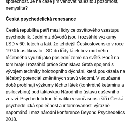
společnost. Je na čase jim věnovat náležitou pozornost,
nemyslíte?
Česká psychedelická renesance
Česká republika patří mezi lídry celosvětového vzestupu
psychedelik. Jedním z důvodů jsou i rozsáhlé výzkumy
LSD v 60. letech a fakt, že tehdejší Československo v roce
1974 klasifikovalo LSD do třídy látek bez možného
léčebného využití jako poslední země na světě. Podíl na
tom hraje i rozsáhlá práce Stanislava Grofa spojená s
vývojem techniky holotropního dýchání, která poukázala na
léčebný potenciál změněných stavů vědomí. V současné
době probíhají výzkumy těchto látek (konkrétně ketaminu a
psilocybinu) pod taktovkou Národního ústavu duševního
zdraví. Psychedelickou tématiku v současnosti šíří i Česká
psychedelická společnost a informovanosti výrazně
napomáhá i mezinárodní konference Beyond Psychedelics
2018.