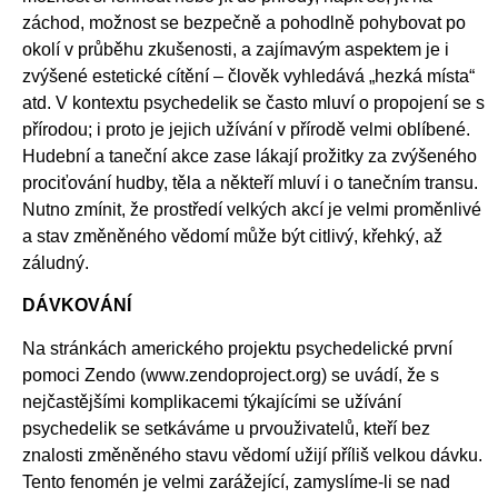
záchod, možnost se bezpečně a pohodlně pohybovat po
okolí v průběhu zkušenosti, a zajímavým aspektem je i
zvýšené estetické cítění – člověk vyhledává „hezká místa“
atd. V kontextu psychedelik se často mluví o propojení se s
přírodou; i proto je jejich užívání v přírodě velmi oblíbené.
Hudební a taneční akce zase lákají prožitky za zvýšeného
prociťování hudby, těla a někteří mluví i o tanečním transu.
Nutno zmínit, že prostředí velkých akcí je velmi proměnlivé
a stav změněného vědomí může být citlivý, křehký, až
záludný.
DÁVKOVÁNÍ
Na stránkách amerického projektu psychedelické první
pomoci Zendo (www.zendoproject.org) se uvádí, že s
nejčastějšími komplikacemi týkajícími se užívání
psychedelik se setkáváme u prvouživatelů, kteří bez
znalosti změněného stavu vědomí užijí příliš velkou dávku.
Tento fenomén je velmi zarážející, zamyslíme-li se nad