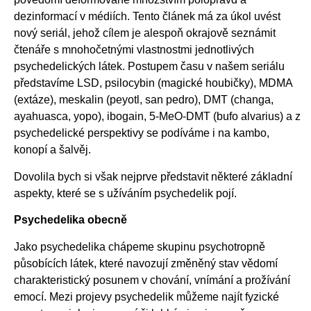
dezinformací v médiích. Tento článek má za úkol uvést
nový seriál, jehož cílem je alespoň okrajově seznámit
čtenáře s mnohočetnými vlastnostmi jednotlivých
psychedelických látek. Postupem času v našem seriálu
představíme LSD, psilocybin (magické houbičky), MDMA
(extáze), meskalin (peyotl, san pedro), DMT (changa,
ayahuasca, yopo), ibogain, 5-MeO-DMT (bufo alvarius) a z
psychedelické perspektivy se podíváme i na kambo,
konopí a šalvěj.
Dovolila bych si však nejprve představit některé základní
aspekty, které se s užíváním psychedelik pojí.
Psychedelika obecně
Jako psychedelika chápeme skupinu psychotropně
působících látek, které navozují změněný stav vědomí
charakteristický posunem v chování, vnímání a prožívání
emocí. Mezi projevy psychedelik můžeme najít fyzické