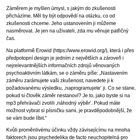
Záměrem je myšlen úmysl, s jakým do zkušenosti
přicházíme. Měl by být odpovědí na otázku, co od
zkušenosti chceme. Jeho ustanovením ji můžeme
nasměrovat. Je jen na uživateli, zda mu věnuje patřičný
čas.
Na platformě Erowid (https://www.erowid.org/), která i přes
předpotopní design je jedním z největších a zároveň i
nejrelevantnějších informačních zdrojů věnovaných
psychoaktivním látkám, se o záměru píše: „Nastavením
záměru zarámujete vaši zkušenost, navedete ji k
požadovanému výsledku, ,naprogramujete‘ ji. Co se stane,
pokud si člověk záměr nestanoví? Je to, jako byste si na
mp3 přehrávači zvolili ,náhodný výběr‘. Pokud máte
možnost vybrat si písničku sami, je pravděpodobnější, že
se vám bude líbit.“
Kvůli proměnlivému účinku vždy závisejícímu na mnoha
faktorech jsou psychedelika de facto neuchopitelná pro