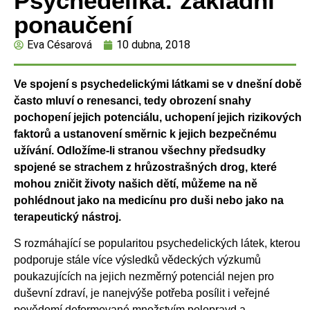
Psychedelika: základní
ponaučení
Eva Césarová
10 dubna, 2018
Ve spojení s psychedelickými látkami se v dnešní době
často mluví o renesanci, tedy
obrození snahy
pochopení jejich potenciálu, uchopení jejich rizikových
faktorů a ustanovení
směrnic k jejich bezpečnému
užívání. Odložíme-li stranou všechny předsudky
spojené se
strachem z hrůzostrašných drog, které
mohou zničit životy našich dětí, můžeme na ně
pohlédnout jako na medicínu pro duši nebo jako na
terapeutický nástroj.
S rozmáhající se popularitou psychedelických látek, kterou
podporuje stále více výsledků vědeckých výzkumů
poukazujících na jejich nezměrný potenciál nejen pro
duševní zdraví, je nanejvýše potřeba posílit i veřejné
povědomí deformované množstvím polopravd a