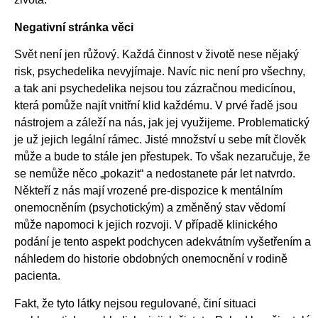
Negativní stránka věci
Svět není jen růžový. Každá činnost v životě nese nějaký
risk, psychedelika nevyjímaje. Navíc nic není pro všechny,
a tak ani psychedelika nejsou tou zázračnou medicínou,
která pomůže najít vnitřní klid každému. V prvé řadě jsou
nástrojem a záleží na nás, jak jej využijeme. Problematický
je už jejich legální rámec. Jisté množství u sebe mít člověk
může a bude to stále jen přestupek. To však nezaručuje, že
se nemůže něco „pokazit“ a nedostanete pár let natvrdo.
Někteří z nás mají vrozené pre-dispozice k mentálním
onemocněním (psychotickým) a změněný stav vědomí
může napomoci k jejich rozvoji. V případě klinického
podání je tento aspekt podchycen adekvátním vyšetřením a
náhledem do historie obdobných onemocnění v rodině
pacienta.
Fakt, že tyto látky nejsou regulované, činí situaci