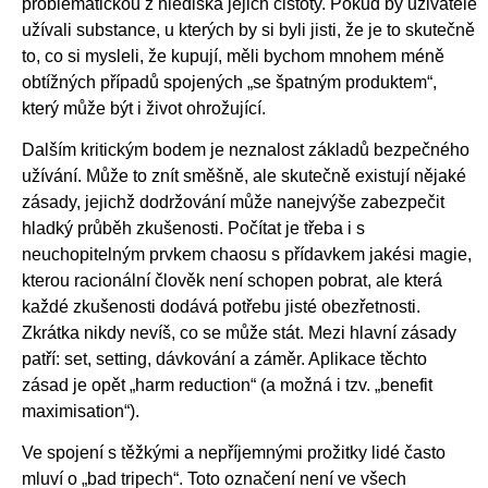
problematickou z hlediska jejich čistoty. Pokud by uživatelé
užívali substance, u kterých by si byli jisti, že je to skutečně
to, co si mysleli, že kupují, měli bychom mnohem méně
obtížných případů spojených „se špatným produktem“,
který může být i život ohrožující.
Dalším kritickým bodem je neznalost základů bezpečného
užívání. Může to znít směšně, ale skutečně existují nějaké
zásady, jejichž dodržování může nanejvýše zabezpečit
hladký průběh zkušenosti. Počítat je třeba i s
neuchopitelným prvkem chaosu s přídavkem jakési magie,
kterou racionální člověk není schopen pobrat, ale která
každé zkušenosti dodává potřebu jisté obezřetnosti.
Zkrátka nikdy nevíš, co se může stát. Mezi hlavní zásady
patří: set, setting, dávkování a záměr. Aplikace těchto
zásad je opět „harm reduction“ (a možná i tzv. „benefit
maximisation“).
Ve spojení s těžkými a nepříjemnými prožitky lidé často
mluví o „bad tripech“. Toto označení není ve všech