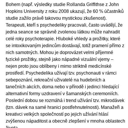
Bohem (např. výsledky studie Rollanda Griffithse z John
Hopkins University z roku 2008 ukazují, že 60 % účastníků
studie zažilo právě takovou mystickou zkušenost).
Terapeuti, kteří s psychedeliky pracovali, často uvádějí, že
jedna seance se správně zvolenou látkou může nahradit
celé roky psychoterapie. Hluboké vhledy a prožitky, které
se intoxikovaným jedincům dostávají, totiž pramení přímo z
nich samotných. Mohou je doprovázet velmi příjemné
fyzické prožitky, stejně jako nápadné vizuální vjemy –
nejen proto jsou oblíbeny i mimo striktně medicínské
prostředí. Psychedelika užívají tzv. psychonauti v rámci
sebepoznání, rekreační uživatelé na hudebních a
tanečních akcích, doma nebo v přírodě i jedinci hledající
alternativní formy uzdravení v šamanských ceremoniích.
Poslední dobou se rozmáhá i trend užívání tzv. mikrodávek
(tzn. dávek na samé hranici postřehnutelnosti). Manažeři a
kreativci velkých společností po jejich užívání hlásí
zvýšenou nápaditost a obecně zlepšení v mnoha oblastech
života.