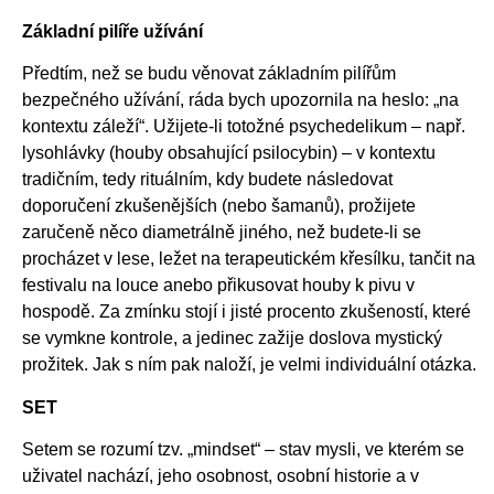
Základní pilíře užívání
Předtím, než se budu věnovat základním pilířům
bezpečného užívání, ráda bych upozornila na heslo: „na
kontextu záleží“. Užijete-li totožné psychedelikum – např.
lysohlávky (houby obsahující psilocybin) – v kontextu
tradičním, tedy rituálním, kdy budete následovat
doporučení zkušenějších (nebo šamanů), prožijete
zaručeně něco diametrálně jiného, než budete-li se
procházet v lese, ležet na terapeutickém křesílku, tančit na
festivalu na louce anebo přikusovat houby k pivu v
hospodě. Za zmínku stojí i jisté procento zkušeností, které
se vymkne kontrole, a jedinec zažije doslova mystický
prožitek. Jak s ním pak naloží, je velmi individuální otázka.
SET
Setem se rozumí tzv. „mindset“ – stav mysli, ve kterém se
uživatel nachází, jeho osobnost, osobní historie a v