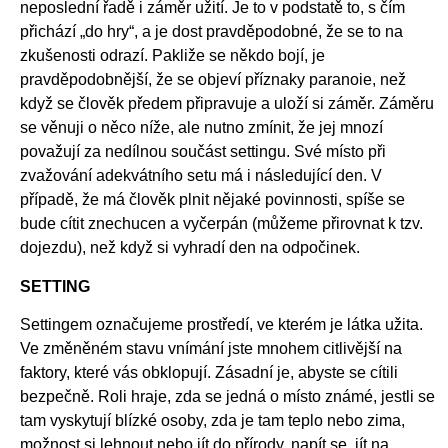
neposlední řadě i záměr užití. Je to v podstatě to, s čím
přichází „do hry“, a je dost pravděpodobné, že se to na
zkušenosti odrazí. Pakliže se někdo bojí, je
pravděpodobnější, že se objeví příznaky paranoie, než
když se člověk předem připravuje a uloží si záměr. Záměru
se věnuji o něco níže, ale nutno zmínit, že jej mnozí
považují za nedílnou součást settingu. Své místo při
zvažování adekvátního setu má i následující den. V
případě, že má člověk plnit nějaké povinnosti, spíše se
bude cítit znechucen a vyčerpán (můžeme přirovnat k tzv.
dojezdu), než když si vyhradí den na odpočinek.
SETTING
Settingem označujeme prostředí, ve kterém je látka užita.
Ve změněném stavu vnímání jste mnohem citlivější na
faktory, které vás obklopují. Zásadní je, abyste se cítili
bezpečně. Roli hraje, zda se jedná o místo známé, jestli se
tam vyskytují blízké osoby, zda je tam teplo nebo zima,
možnost si lehnout nebo jít do přírody, napít se, jít na