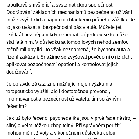
tabulkově smýšlející a systematickou společnost.
Dodržování základních mechanismů bezpečného užívání
může zvýšit klid a napomoci hladkému průběhu zážitku. Je
to jako uvázat si bezpečnostní pás v autě. Můžete jet
tisíckrát bez něj a nikdy nebourat, až jednou se to může
stát fatálním. V důsledku automobilových nehod zemřou
ročně miliony lidí, to však neznamená, že bychom auta a
řízení zakázali. Snažíme se zvyšovat povědomí o rizicích,
aplikovat bezpečnostní opatření a kontrolovat jejich
dodržování.
Je opravdu zákaz, znemožňující nejen výzkum a
terapeutické využití, ale i dostatečnou prevenci,
informovanost a bezpečnost uživatelů, tím správným
řešením?
Jak už bylo řečeno: psychedelika jsou v prvé řadě nástroj –
silný a velmi těžko uchopitelný. Při správném použití
mohou měnit životy a v konečném důsledku celou