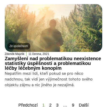
Ze společnosti
Zdeněk Majzlík
11 června, 2021
Zamyšlení nad problematikou neexistence
statistiky úspěšnosti a problematikou
léčby léčebným konopím
Nepatřím mezi lidi, kteří pokud se pro něco
nadchnou, tak vidí jen výjimečnost tohoto svého
objektu zájmu a nic jiného je nezajímá.
Předchozí
1
2
3
…
9
Další