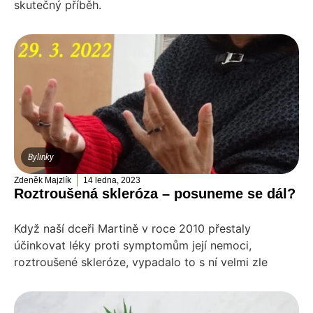
skutečný příběh.
Bylinky
Zdeněk Majzlík
14 ledna, 2023
Roztroušená skleróza – posuneme se dál?
Když naší dceři Martině v roce 2010 přestaly
účinkovat léky proti symptomům její nemoci,
roztroušené skleróze, vypadalo to s ní velmi zle