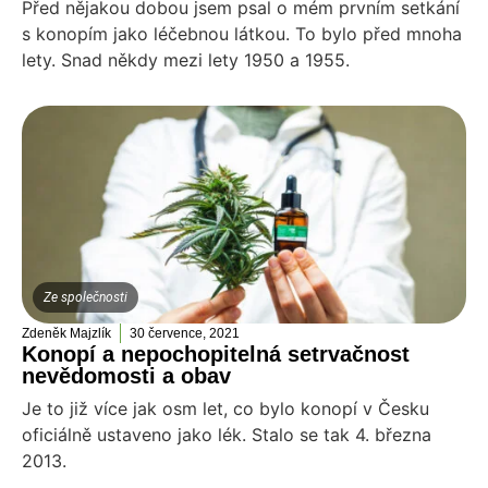
Před nějakou dobou jsem psal o mém prvním setkání
s konopím jako léčebnou látkou. To bylo před mnoha
lety. Snad někdy mezi lety 1950 a 1955.
Ze společnosti
Zdeněk Majzlík
30 července, 2021
Konopí a nepochopitelná setrvačnost
nevědomosti a obav
Je to již více jak osm let, co bylo konopí v Česku
oficiálně ustaveno jako lék. Stalo se tak 4. března
2013.