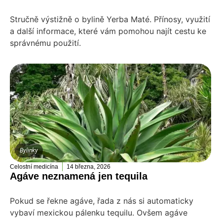
Stručně výstižně o bylině Yerba Maté. Přínosy, využití
a další informace, které vám pomohou najít cestu ke
správnému použití.
Bylinky
Celostní medicína
14 března, 2026
Agáve neznamená jen tequila
Pokud se řekne agáve, řada z nás si automaticky
vybaví mexickou pálenku tequilu. Ovšem agáve