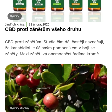
Bylinky
Jindřich Krása
21 února, 2026
CBD proti zánětům všeho druhu
CBD proti zánětům. Studie čím dál častěji naznačují,
že kanabidiol je účinným pomocníkem v boji se
záněty. Mezi zánětlivá onemocnění řadíme kromě...
Bylinky
,
Kořeny