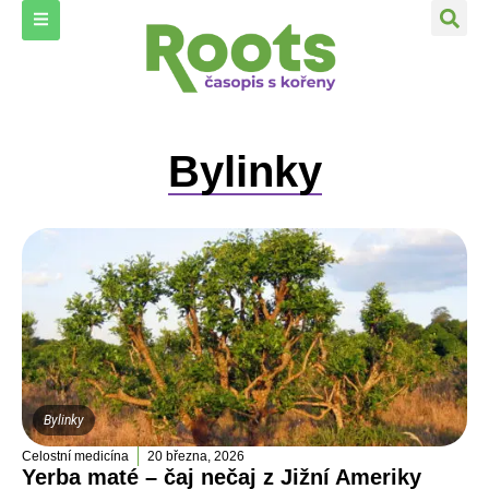
Bylinky
Bylinky
Celostní medicína
20 března, 2026
Yerba maté – čaj nečaj z Jižní Ameriky