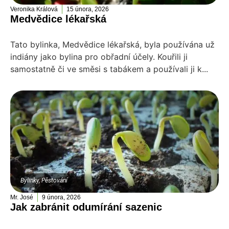
Veronika Králová
15 února, 2026
Medvědice lékařská
Tato bylinka, Medvědice lékařská, byla používána už
indiány jako bylina pro obřadní účely. Kouřili ji
samostatně či ve směsi s tabákem a používali ji k...
Bylinky
,
Pěstování
Mr. José
9 února, 2026
Jak zabránit odumírání sazenic