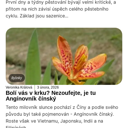
První dny a týdny pěstování bývají velmi kritické, a
přitom na nich závisí úspěch celého pěstebního
cyklu. Základ jsou sazenice...
Bylinky
Veronika Králová
3 února, 2026
Bolí vás v krku? Nezoufejte, je tu
Angínovník čínský
Tento milovník slunce pochází z Číny a podle svého
původu byl také pojmenován - Angínovník čínský.
Roste však ve Vietnamu, Japonsku, Indii a na
Filipínách..