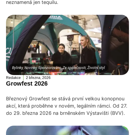
neznamená jen tequilu.
Bylinky
,
Novinky
,
Sponzorováno
,
Ze společnosti
,
Životní styl
Redakce
2 března, 2026
Growfest 2026
Březnový Growfest se stává první velkou konopnou
akcí, která proběhne v novém, legálním rámci. Od 27.
do 29. března 2026 na brněnském Výstavišti (BVV).