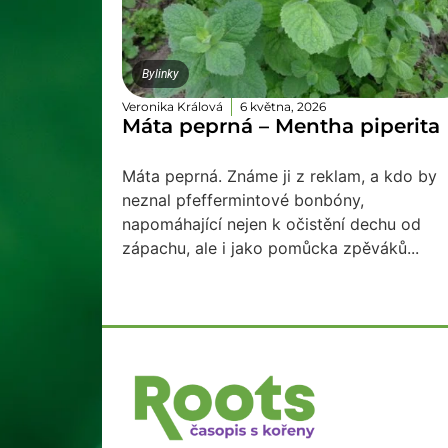
Bylinky
Veronika Králová
6 května, 2026
Máta peprná – Mentha piperita
Máta peprná. Známe ji z reklam, a kdo by
neznal pfeffermintové bonbóny,
napomáhající nejen k očistění dechu od
zápachu, ale i jako pomůcka zpěváků...