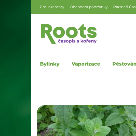
Pro inzerenty
Obchodní podmínky
Partneři Ča
Bylinky
Vaporizace
Pěstován